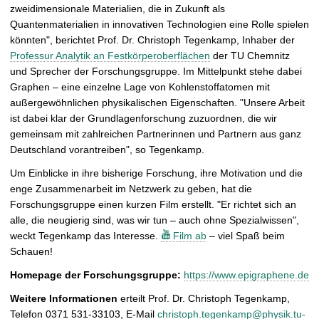
ß
zweidimensionale Materialien, die in Zukunft als
e
Quantenmaterialien in innovativen Technologien eine Rolle spielen
r
könnten", berichtet Prof. Dr. Christoph Tegenkamp, Inhaber der
n
Professur Analytik an Festkörperoberflächen
der TU Chemnitz
und Sprecher der Forschungsgruppe. Im Mittelpunkt stehe dabei
Graphen – eine einzelne Lage von Kohlenstoffatomen mit
außergewöhnlichen physikalischen Eigenschaften. "Unsere Arbeit
ist dabei klar der Grundlagenforschung zuzuordnen, die wir
gemeinsam mit zahlreichen Partnerinnen und Partnern aus ganz
Deutschland vorantreiben", so Tegenkamp.
Um Einblicke in ihre bisherige Forschung, ihre Motivation und die
enge Zusammenarbeit im Netzwerk zu geben, hat die
Forschungsgruppe einen kurzen Film erstellt. "Er richtet sich an
alle, die neugierig sind, was wir tun – auch ohne Spezialwissen",
weckt Tegenkamp das Interesse.
Film ab
– viel Spaß beim
Schauen!
Homepage der Forschungsgruppe:
https://www.epigraphene.de
Weitere Informationen
erteilt Prof. Dr. Christoph Tegenkamp,
Telefon 0371 531-33103, E-Mail
christoph.tegenkamp@physik.tu-