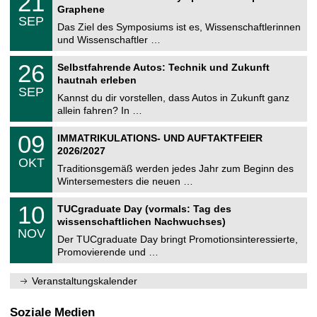
21
t
1
2
Graphene
C
z
.
6
SEP
h
0
Das Ziel des Symposiums ist es, Wissenschaftlerinnen
e
9
und Wissenschaftler …
m
.
n
2
T
i
2
26
Selbstfahrende Autos: Technik und Zukunft
0
U
t
6
2
hautnah erleben
C
z
.
6
SEP
h
0
Kannst du dir vorstellen, dass Autos in Zukunft ganz
e
9
allein fahren? In …
m
.
n
2
T
i
0
09
IMMATRIKULATIONS- UND AUFTAKTFEIER
0
U
t
9
2
2026/2027
C
z
.
6
OKT
h
1
Traditionsgemäß werden jedes Jahr zum Beginn des
e
0
Wintersemesters die neuen …
m
.
n
2
Z
i
1
10
TUCgraduate Day (vormals: Tag des
0
e
t
0
2
wissenschaftlichen Nachwuchses)
n
z
.
6
NOV
t
1
Der TUCgraduate Day bringt Promotionsinteressierte,
r
1
Promovierende und …
u
.
m
2
f
0
Veranstaltungskalender
ü
2
r
6
d
Soziale Medien