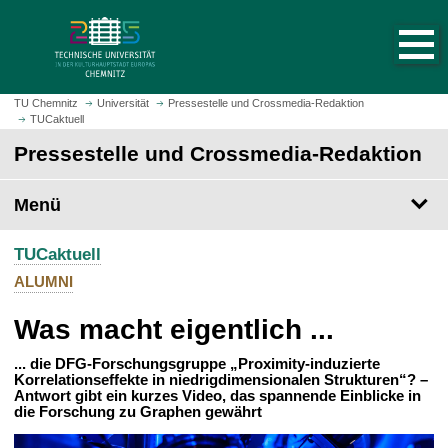
S
S
t
p
a
r
r
i
t
n
TU Chemnitz
Universität
Pressestelle und Crossmedia-Redaktion
s
TUCaktuell
g
e
e
Pressestelle und Crossmedia-Redaktion
i
z
t
u
Menü
e
m
a
H
u
TUCaktuell
a
f
u
ALUMNI
r
p
u
Was macht eigentlich ...
t
f
i
e
... die DFG-Forschungsgruppe „Proximity-induzierte
n
Korrelationseffekte in niedrigdimensionalen Strukturen“? –
n
h
Antwort gibt ein kurzes Video, das spannende Einblicke in
die Forschung zu Graphen gewährt
a
l