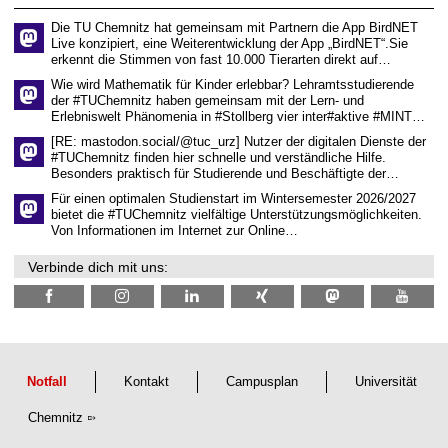
e
n
Die TU Chemnitz hat gemeinsam mit Partnern die App BirdNET
w
Live konzipiert, eine Weiterentwicklung der App „BirdNET“.Sie
i
erkennt die Stimmen von fast 10.000 Tierarten direkt auf…
s
s
Wie wird Mathematik für Kinder erlebbar? Lehramtsstudierende
e
der #TUChemnitz haben gemeinsam mit der Lern- und
n
Erlebniswelt Phänomenia in #Stollberg vier inter#aktive #MINT…
s
c
[RE: mastodon.social/@tuc_urz] Nutzer der digitalen Dienste der
h
#TUChemnitz finden hier schnelle und verständliche Hilfe.
a
Besonders praktisch für Studierende und Beschäftigte der…
f
t
Für einen optimalen Studienstart im Wintersemester 2026/2027
l
bietet die #TUChemnitz vielfältige Unterstützungsmöglichkeiten.
i
Von Informationen im Internet zur Online…
c
h
Verbinde dich mit uns:
e
n
N
a
c
h
w
u
Notfall
Kontakt
Campusplan
Universität
c
h
Chemnitz
s