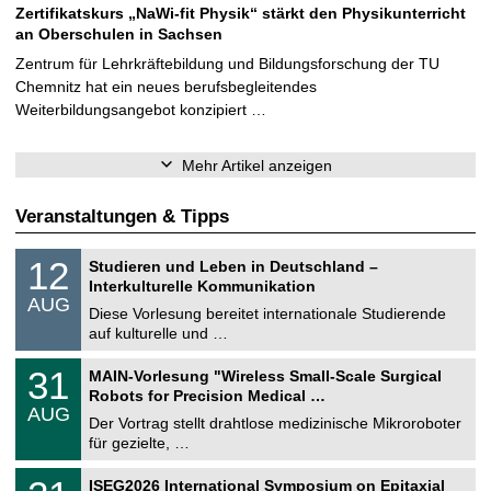
Zertifikatskurs „NaWi-fit Physik“ stärkt den Physikunterricht
an Oberschulen in Sachsen
Zentrum für Lehrkräftebildung und Bildungsforschung der TU
Chemnitz hat ein neues berufsbegleitendes
Weiterbildungsangebot konzipiert …
Mehr Artikel anzeigen
Veranstaltungen & Tipps
S
1
12
Studieren und Leben in Deutschland –
o
2
Interkulturelle Kommunikation
n
.
AUG
s
0
Diese Vorlesung bereitet internationale Studierende
t
8
auf kulturelle und …
i
.
g
2
T
e
3
31
MAIN-Vorlesung "Wireless Small-Scale Surgical
0
U
1
2
Robots for Precision Medical …
C
.
6
AUG
h
0
Der Vortrag stellt drahtlose medizinische Mikroroboter
e
8
für gezielte, …
m
.
n
2
T
i
2
ISEG2026 International Symposium on Epitaxial
0
U