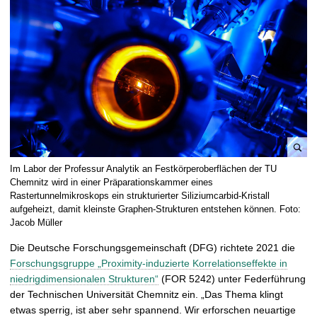
t
B
Im Labor der Professur Analytik an Festkörperoberflächen der TU
i
Chemnitz wird in einer Präparationskammer eines
l
Rastertunnelmikroskops ein strukturierter Siliziumcarbid-Kristall
aufgeheizt, damit kleinste Graphen-Strukturen entstehen können. Foto:
d
Jacob Müller
v
e
Die Deutsche Forschungsgemeinschaft (DFG) richtete 2021 die
r
Forschungsgruppe „Proximity-induzierte Korrelationseffekte in
g
niedrigdimensionalen Strukturen“
(FOR 5242) unter Federführung
r
der Technischen Universität Chemnitz ein. „Das Thema klingt
ö
etwas sperrig, ist aber sehr spannend. Wir erforschen neuartige