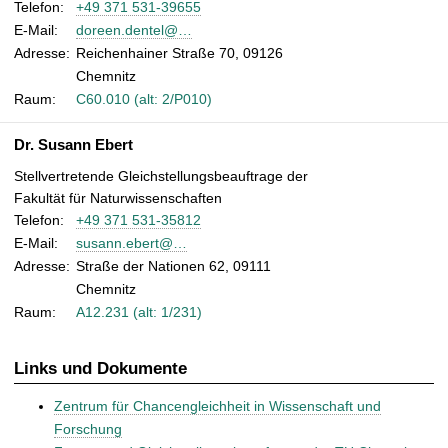
Telefon:
+49 371 531-39655
t
E-Mail
:
doreen.dentel@…
Adresse:
Reichenhainer Straße 70, 09126
Chemnitz
Raum:
C60.010 (alt: 2/P010)
Dr. Susann Ebert
Stellvertretende Gleichstellungsbeauftrage der
Fakultät für Naturwissenschaften
Telefon:
+49 371 531-35812
E-Mail
:
susann.ebert@…
Adresse:
Straße der Nationen 62, 09111
Chemnitz
Raum:
A12.231 (alt: 1/231)
Links und Dokumente
Zentrum für Chancengleichheit in Wissenschaft und
Forschung