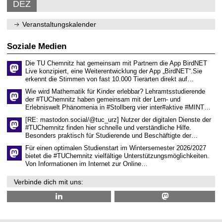
0
DEZ
u
s
h
n
1
2
r
e
a
2
6
w
n
f
.
Veranstaltungskalender
i
s
t
2
s
c
e
0
s
h
n
2
Soziale Medien
e
a
6
n
f
s
t
Die TU Chemnitz hat gemeinsam mit Partnern die App BirdNET
c
e
Live konzipiert, eine Weiterentwicklung der App „BirdNET“.Sie
h
n
erkennt die Stimmen von fast 10.000 Tierarten direkt auf…
a
Wie wird Mathematik für Kinder erlebbar? Lehramtsstudierende
f
der #TUChemnitz haben gemeinsam mit der Lern- und
t
e
Erlebniswelt Phänomenia in #Stollberg vier inter#aktive #MINT…
n
[RE: mastodon.social/@tuc_urz] Nutzer der digitalen Dienste der
#TUChemnitz finden hier schnelle und verständliche Hilfe.
Besonders praktisch für Studierende und Beschäftigte der…
Für einen optimalen Studienstart im Wintersemester 2026/2027
bietet die #TUChemnitz vielfältige Unterstützungsmöglichkeiten.
Von Informationen im Internet zur Online…
Verbinde dich mit uns: