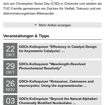
sich am Christopher Street Day (CSD) in Chemnitz und setzten als
TUC-Familie gemeinsam ein Zeichen für Vielfalt, Toleranz und ein
diskriminierungsfreies Miteinander …
Mehr Artikel anzeigen
Veranstaltungen & Tipps
N
2
22
GDCh-Kolloquium “Efficiency in Catalyst Design
a
2
for Asymmetric Catalysisi: …
t
.
OKT
u
1
r
0
N
w
2
29
.
GDCh-Kolloquium "Wavelength-Resolved
a
i
9
2
Photochemical Reactivity"
t
s
.
0
OKT
u
s
1
2
r
e
0
6
N
w
n
2
26
.
GDCh-Kolloquium “Rotaxanes. Catenanes and
a
i
s
6
2
macrocycles: Using the supramolecular …
t
s
c
.
0
NOV
u
s
h
1
2
r
e
a
1
6
N
w
n
f
0
03
.
GDCh-Kolloquium “Beyond the Natural Alphabet:
a
i
s
t
3
2
Chemically Modified Nucleotides …
t
s
c
e
.