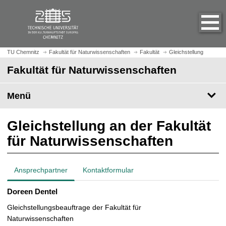
S
S
t
p
a
r
r
i
t
n
TU Chemnitz
Fakultät für Naturwissenschaften
Fakultät
Gleichstellung
s
g
Fakultät für Naturwissenschaften
e
e
i
z
t
Menü
u
e
m
a
H
Gleichstellung an der Fakultät
u
a
für Naturwissenschaften
f
u
r
p
u
t
Ansprechpartner
Kontaktformular
f
i
e
n
Doreen Dentel
n
h
Gleichstellungsbeauftrage der Fakultät für
a
Naturwissenschaften
l