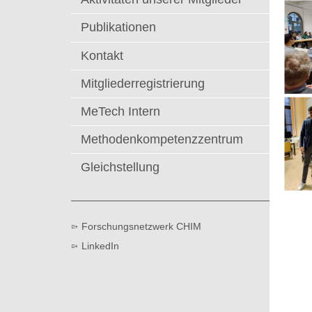
t
Publikationen
Kontakt
Mitgliederregistrierung
MeTech Intern
Methodenkompetenzzentrum
Gleichstellung
N
Forschungsnetzwerk CHIM
e
u
LinkedIn
r
o
r
o