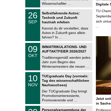
2
i
Wissenschaftler …
Digitale
0
t
2
z
T
TU Chemni
6
2
26
Selbstfahrende Autos:
U
6
Septembe
Technik und Zukunft
C
.
SEP
sich virt
h
hautnah erleben
0
e
…
9
Kannst du dir vorstellen, dass
m
.
Autos in Zukunft ganz allein
n
2
i
fahren? In …
0
t
2
z
T
6
0
09
IMMATRIKULATIONS- UND
U
9
AUFTAKTFEIER 2026/2027
C
.
OKT
h
1
Traditionsgemäß werden jedes
e
0
Jahr zum Beginn des
m
.
Wintersemesters die neuen …
n
2
i
0
Z
t
1
10
2
TUCgraduate Day (vormals:
e
z
0
6
Tag des wissenschaftlichen
n
.
NOV
t
Nachwuchses)
1
r
1
Der TUCgraduate Day bringt
u
.
Promotionsinteressierte,
m
2
Jetzt on
f
Promovierende und …
0
ü
in Sachs
2
r
T
6
2
Personalversammlung der
Professu
d
U