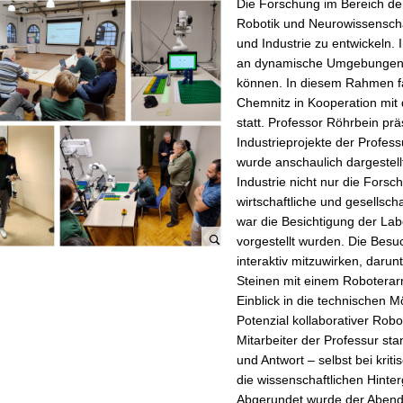
Die Forschung im Bereich de
Robotik und Neurowissenscha
und Industrie zu entwickeln.
an dynamische Umgebungen a
können. In diesem Rahmen fa
Chemnitz in Kooperation mit
statt. Professor Röhrbein prä
Industrieprojekte der Profes
wurde anschaulich dargestell
Industrie nicht nur die Fors
wirtschaftliche und gesellsch
war die Besichtigung der Lab
vorgestellt wurden. Die Besu
interaktiv mitzuwirken, darun
Steinen mit einem Roboterar
Einblick in die technischen M
Potenzial kollaborativer Robo
Mitarbeiter der Professur s
und Antwort – selbst bei krit
die wissenschaftlichen Hinte
Abgerundet wurde der Abend