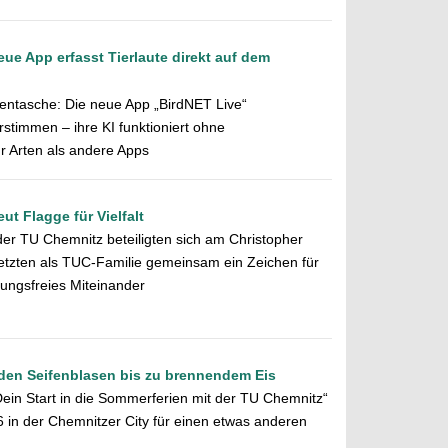
eue App erfasst Tierlaute direkt auf dem
osentasche: Die neue App „BirdNET Live“
erstimmen – ihre KI funktioniert ohne
r Arten als andere Apps
t Flagge für Vielfalt
der TU Chemnitz beteiligten sich am Christopher
etzten als TUC-Familie gemeinsam ein Zeichen für
erungsfreies Miteinander
nden Seifenblasen bis zu brennendem Eis
in Start in die Sommerferien mit der TU Chemnitz“
26 in der Chemnitzer City für einen etwas anderen