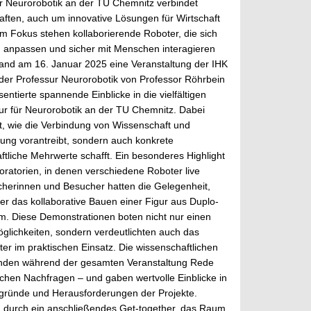
r Neurorobotik an der TU Chemnitz verbindet
ften, auch um innovative Lösungen für Wirtschaft
 Im Fokus stehen kollaborierende Roboter, die sich
npassen und sicher mit Menschen interagieren
nd am 16. Januar 2025 eine Veranstaltung der IHK
 der Professur Neurorobotik von Professor Röhrbein
sentierte spannende Einblicke in die vielfältigen
sur für Neurorobotik an der TU Chemnitz. Dabei
t, wie die Verbindung von Wissenschaft und
chung vorantreibt, sondern auch konkrete
aftliche Mehrwerte schafft. Ein besonderes Highlight
oratorien, in denen verschiedene Roboter live
cherinnen und Besucher hatten die Gelegenheit,
ter das kollaborative Bauen einer Figur aus Duplo-
m. Diese Demonstrationen boten nicht nur einen
öglichkeiten, sondern verdeutlichten auch das
ter im praktischen Einsatz. Die wissenschaftlichen
tanden während der gesamten Veranstaltung Rede
ischen Nachfragen – und gaben wertvolle Einblicke in
rgründe und Herausforderungen der Projekte.
 durch ein anschließendes Get-together, das Raum