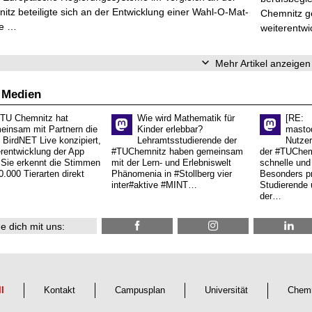
tz beteiligte sich an der Entwicklung einer Wahl-O-Mat-
Chemnitz ge
ve …
weiterentwi
Mehr Artikel anzeigen
 Medien
 TU Chemnitz hat
Wie wird Mathematik für
[RE:
einsam mit Partnern die
Kinder erlebbar?
masto
 BirdNET Live konzipiert,
Lehramtsstudierende der
Nutzer
erentwicklung der App
#TUChemnitz haben gemeinsam
der #TUChemn
.Sie erkennt die Stimmen
mit der Lern- und Erlebniswelt
schnelle und 
0.000 Tierarten direkt
Phänomenia in #Stollberg vier
Besonders pr
inter#aktive #MINT…
Studierende 
der…
e dich mit uns:
ll
Kontakt
Campusplan
Universität
Chemn