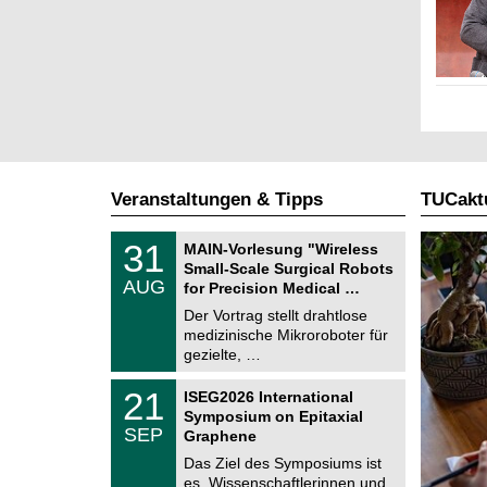
Veranstaltungen & Tipps
TUCaktu
T
3
31
MAIN-Vorlesung "Wireless
U
1
Small-Scale Surgical Robots
C
.
AUG
h
for Precision Medical …
0
e
8
Der Vortrag stellt drahtlose
m
.
medizinische Mikroroboter für
n
2
i
gezielte, …
0
t
2
z
T
6
2
21
ISEG2026 International
U
1
Symposium on Epitaxial
C
.
SEP
h
Graphene
0
e
9
Das Ziel des Symposiums ist
m
.
es, Wissenschaftlerinnen und
n