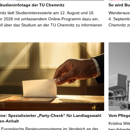
 Studieninfotage der TU Chemnitz
So wird Bu
tz lädt Studieninteressierte am 12. August und 16.
Wanderausst
r 2026 mit umfassendem Online-Programm dazu ein,
4. Septembe
uell über das Studium an der TU Chemnitz zu informieren
Chemnitz z
line: Spezialisierter „Party-Check“ für Landtagswahl
Vom Pfleg
en-Anhalt
Kristina Mi
r Europäische Regierungssysteme im Vergleich an der
berufsbegl