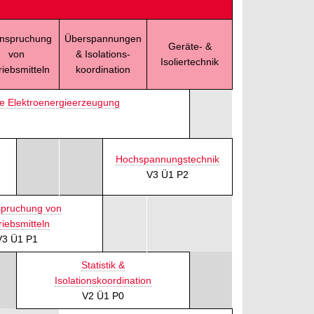
nspruchung
Überspannungen
Geräte- &
von
& Isolations-
Isoliertechnik
riebsmitteln
koordination
ige Elektroenergieerzeugung
Hochspannungstechnik
V3 Ü1 P2
pruchung von
riebsmitteln
V3 Ü1 P1
Statistik &
Isolationskoordination
V2 Ü1 P0