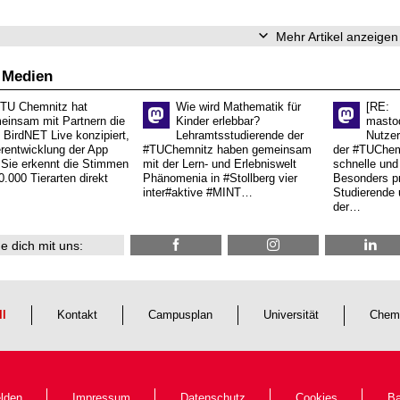
Mehr Artikel anzeigen
 Medien
 TU Chemnitz hat
Wie wird Mathematik für
[RE:
einsam mit Partnern die
Kinder erlebbar?
masto
 BirdNET Live konzipiert,
Lehramtsstudierende der
Nutzer
erentwicklung der App
#TUChemnitz haben gemeinsam
der #TUChemn
.Sie erkennt die Stimmen
mit der Lern- und Erlebniswelt
schnelle und 
0.000 Tierarten direkt
Phänomenia in #Stollberg vier
Besonders pr
inter#aktive #MINT…
Studierende 
der…
e dich mit uns:
ll
Kontakt
Campusplan
Universität
Chem
lden
Impressum
Datenschutz
Cookies
Ba