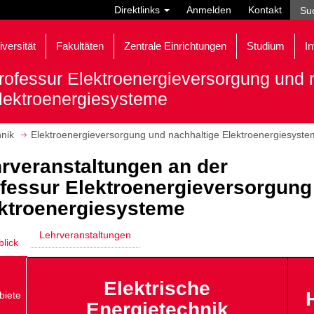
Direktlinks
Anmelden
Kontakt
iversität
Fakultäten
Zentrale Einrichtungen
Studium
In
rofessur Elektroenergieversorgung und 
lektroenergiesysteme
hnik
Elektroenergieversorgung und nachhaltige Elektroenergiesyst
rveranstaltungen an der
fessur Elektroenergieversorgung
ktroenergiesysteme
Lehrveranstaltungen
lick
Elektrische
biete
Energietechnik