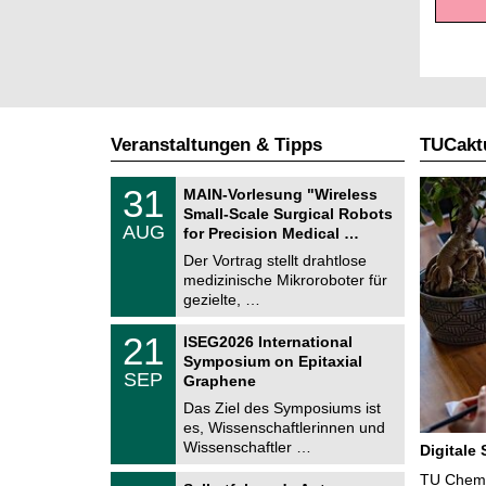
Veranstaltungen & Tipps
TUCaktu
T
3
31
MAIN-Vorlesung "Wireless
U
1
Small-Scale Surgical Robots
C
.
AUG
h
for Precision Medical …
0
e
8
Der Vortrag stellt drahtlose
m
.
medizinische Mikroroboter für
n
2
i
gezielte, …
0
t
2
z
T
6
2
21
ISEG2026 International
U
1
Symposium on Epitaxial
C
.
SEP
h
Graphene
0
e
9
Das Ziel des Symposiums ist
m
.
es, Wissenschaftlerinnen und
n
2
i
Wissenschaftler …
Digitale
0
t
2
z
T
TU Chemni
6
2