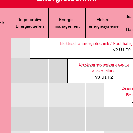
Bea
Regenerative
Energie-
Elektro-
alt
Energiequellen
management
energiesysteme
Bet
Elektrische Energietechnik / Nachhalt
V2 Ü1 P0
Elektroenergieübertragung
& -verteilung
V3 Ü1 P2
Beans
Bet