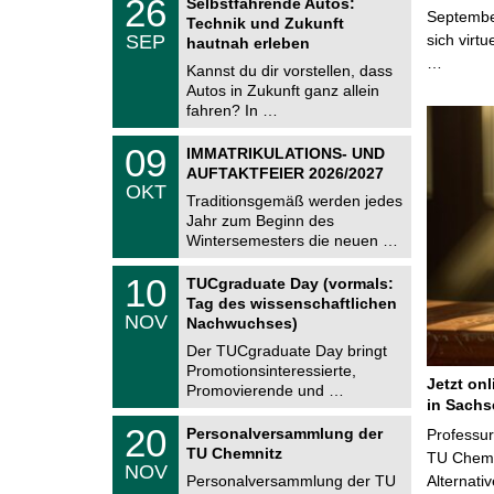
26
Selbstfahrende Autos:
U
6
Septembe
Technik und Zukunft
C
.
SEP
sich virt
h
hautnah erleben
0
e
…
9
Kannst du dir vorstellen, dass
m
.
Autos in Zukunft ganz allein
n
2
i
fahren? In …
0
t
2
z
T
6
0
09
IMMATRIKULATIONS- UND
U
9
AUFTAKTFEIER 2026/2027
C
.
OKT
h
1
Traditionsgemäß werden jedes
e
0
Jahr zum Beginn des
m
.
Wintersemesters die neuen …
n
2
i
0
Z
t
1
10
2
TUCgraduate Day (vormals:
e
z
0
6
Tag des wissenschaftlichen
n
.
NOV
t
Nachwuchses)
1
r
1
Der TUCgraduate Day bringt
u
.
Promotionsinteressierte,
m
2
Jetzt on
f
Promovierende und …
0
ü
in Sachs
2
r
T
6
2
20
Personalversammlung der
Professu
d
U
0
TU Chemnitz
e
C
TU Chemni
.
NOV
n
h
1
Personalversammlung der TU
Alternati
w
e