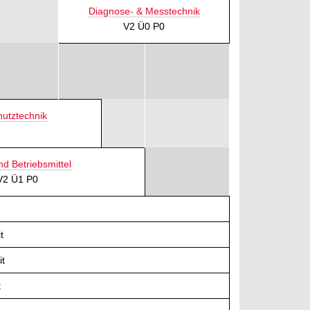
Diagnose- & Messtechnik
V2 Ü0 P0
utztechnik
d Betriebsmittel
V2 Ü1 P0
t
t
t