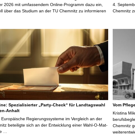
r 2026 mit umfassendem Online-Programm dazu ein,
4. Septembe
uell über das Studium an der TU Chemnitz zu informieren
Chemnitz z
line: Spezialisierter „Party-Check“ für Landtagswahl
Vom Pfleg
en-Anhalt
Kristina Mi
r Europäische Regierungssysteme im Vergleich an der
berufsbegl
tz beteiligte sich an der Entwicklung einer Wahl-O-Mat-
Chemnitz ge
ve …
weiterentwi