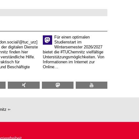
Für einen optimalen
don.social/@tuc_urz]
Studienstart im
 der digitalen Dienste
Wintersemester 2026/2027
itz finden hier
bietet die #TUChemnitz vielfältige
verständliche Hilfe.
Unterstützungsmöglichkeiten. Von
aktisch für
Informationen im Internet zur
und Beschäftigte
Online…
nitz
rrierefreiheit