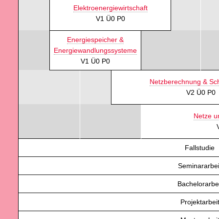
Elektroenergiewirtschaft
V1 Ü0 P0
Energiespeicher &
Energiewandlungssysteme
V1 Ü0 P0
Netzberechnung & Sch
V2 Ü0 P0
Netze un
Fallstudie
Seminararbei
Bachelorarbei
Projektarbei