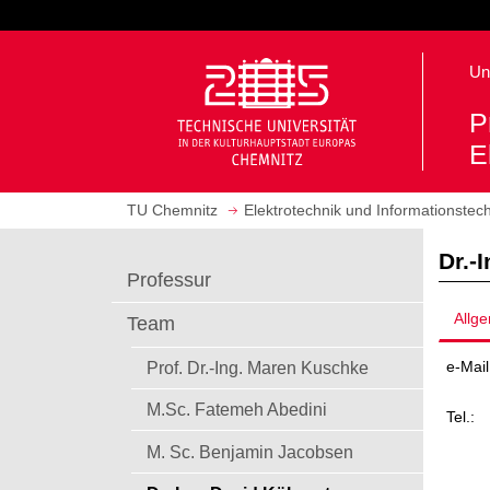
S
p
r
S
Un
i
t
n
a
P
g
r
E
e
t
z
s
u
TU Chemnitz
Elektrotechnik und Informationstec
e
m
i
H
Dr.-
t
Professur
a
e
u
a
Allg
Team
p
u
t
f
e-Mail
Prof. Dr.-Ing. Maren Kuschke
i
r
n
u
M.Sc. Fatemeh Abedini
Tel.:
h
f
a
M. Sc. Benjamin Jacobsen
e
l
n