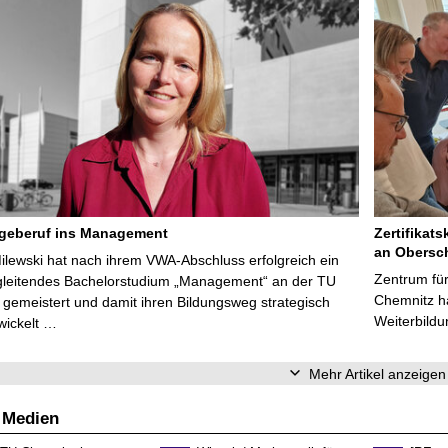
egeberuf ins Management
Zertifikats
an Obersc
Milewski hat nach ihrem VWA-Abschluss erfolgreich ein
Zentrum für
gleitendes Bachelorstudium „Management“ an der TU
Chemnitz ha
gemeistert und damit ihren Bildungsweg strategisch
Weiterbildu
wickelt …
Mehr Artikel anzeigen
 Medien