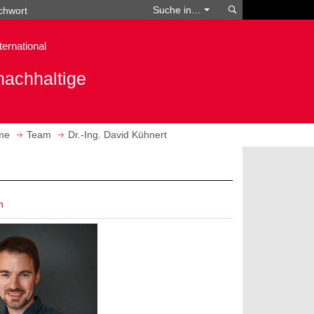
Suchen
Suche in…
ternational
nachhaltige
eme
Team
Dr.-Ing. David Kühnert
n