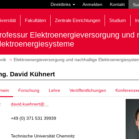
Direktlinks
Anmelden
Kontakt
iversität
Fakultäten
Zentrale Einrichtungen
Studium
In
rofessur Elektroenergieversorgung und 
lektroenergiesysteme
hnik
Elektroenergieversorgung und nachhaltige Elektroenergiesyst
Ing. David Kühnert
emein
Forschung
Lehre
Veröffentlichungen
Konferenze
:
david.kuehnert@…
+49 (0) 371 531 39939
Technische Universität Chemnitz