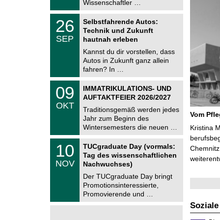
i
Wissenschaftler …
0
t
2
z
T
6
2
26
Selbstfahrende Autos:
U
6
Technik und Zukunft
C
.
SEP
h
hautnah erleben
0
e
9
Kannst du dir vorstellen, dass
m
.
Autos in Zukunft ganz allein
n
2
i
fahren? In …
0
t
2
z
T
6
0
09
IMMATRIKULATIONS- UND
U
9
AUFTAKTFEIER 2026/2027
C
.
OKT
h
1
Traditionsgemäß werden jedes
e
Vom Pfl
0
Jahr zum Beginn des
m
.
Wintersemesters die neuen …
n
Kristina 
2
i
berufsbe
0
Z
t
1
10
2
TUCgraduate Day (vormals:
Chemnitz 
e
z
0
6
Tag des wissenschaftlichen
n
weiterent
.
NOV
t
Nachwuchses)
1
r
1
Der TUCgraduate Day bringt
u
.
Promotionsinteressierte,
m
2
f
Promovierende und …
0
ü
2
Soziale
r
6
d