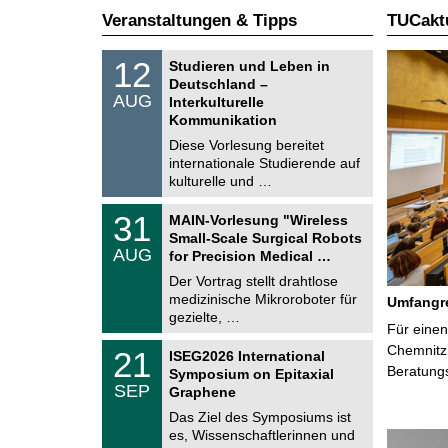
Veranstaltungen & Tipps
TUCaktu
S
1
12
Studieren und Leben in
o
2
Deutschland –
n
.
AUG
s
Interkulturelle
0
t
Kommunikation
8
i
.
Diese Vorlesung bereitet
g
2
e
internationale Studierende auf
0
kulturelle und …
2
6
T
3
31
MAIN-Vorlesung "Wireless
U
1
Small-Scale Surgical Robots
C
.
AUG
h
for Precision Medical …
0
e
8
Der Vortrag stellt drahtlose
m
.
medizinische Mikroroboter für
n
Umfangre
2
i
gezielte, …
0
Für einen
t
2
z
T
Chemnitz 
6
2
21
ISEG2026 International
U
1
Beratung
Symposium on Epitaxial
C
.
SEP
h
Graphene
0
e
9
Das Ziel des Symposiums ist
m
.
es, Wissenschaftlerinnen und
n
2