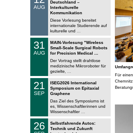
2
Deutschland –
n
.
AUG
s
Interkulturelle
0
t
Kommunikation
8
i
.
Diese Vorlesung bereitet
g
2
e
internationale Studierende auf
0
kulturelle und …
2
6
T
3
31
MAIN-Vorlesung "Wireless
U
1
Small-Scale Surgical Robots
C
.
AUG
h
for Precision Medical …
0
e
8
Der Vortrag stellt drahtlose
m
.
medizinische Mikroroboter für
n
Umfangre
2
i
gezielte, …
0
Für einen
t
2
z
T
Chemnitz 
6
2
21
ISEG2026 International
U
1
Beratung
Symposium on Epitaxial
C
.
SEP
h
Graphene
0
e
9
Das Ziel des Symposiums ist
m
.
es, Wissenschaftlerinnen und
n
2
i
Wissenschaftler …
0
t
2
z
T
6
2
26
Selbstfahrende Autos:
U
6
Technik und Zukunft
C
.