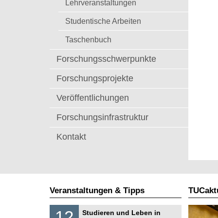
Lehrveranstaltungen
t
Studentische Arbeiten
Taschenbuch
Forschungsschwerpunkte
Forschungsprojekte
Veröffentlichungen
Forschungsinfrastruktur
Kontakt
Veranstaltungen & Tipps
TUCaktu
S
1
12
Studieren und Leben in
o