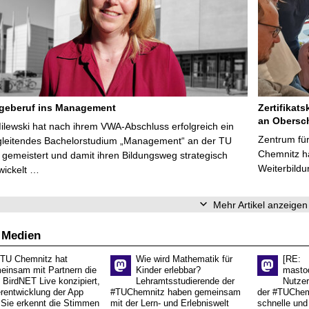
egeberuf ins Management
Zertifikats
an Obersc
Milewski hat nach ihrem VWA-Abschluss erfolgreich ein
Zentrum für
gleitendes Bachelorstudium „Management“ an der TU
Chemnitz ha
gemeistert und damit ihren Bildungsweg strategisch
Weiterbildu
wickelt …
Mehr Artikel anzeigen
 Medien
 TU Chemnitz hat
Wie wird Mathematik für
[RE:
einsam mit Partnern die
Kinder erlebbar?
masto
 BirdNET Live konzipiert,
Lehramtsstudierende der
Nutzer
erentwicklung der App
#TUChemnitz haben gemeinsam
der #TUChemn
.Sie erkennt die Stimmen
mit der Lern- und Erlebniswelt
schnelle und 