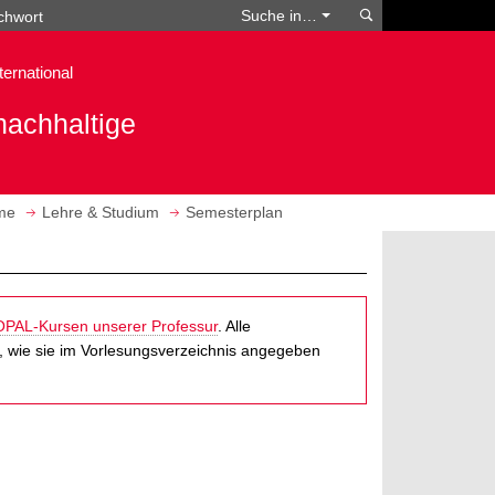
Suchen
Suche in…
ternational
nachhaltige
eme
Lehre & Studium
Semesterplan
OPAL-Kursen unserer Professur
. Alle
n, wie sie im Vorlesungsverzeichnis angegeben