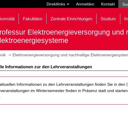
Direktlinks
Anmelden
Kontakt
iversität
Fakultäten
Zentrale Einrichtungen
Studium
In
rofessur Elektroenergieversorgung und 
lektroenergiesysteme
hnik
Elektroenergieversorgung und nachhaltige Elektroenergiesyst
le Informationen zur den Lehrveranstaltungen
aktuellen Informationen zu den Lehrveranstaltungen finden Sie in den
veranstaltungen im Wintersemester finden in Präsenz statt und starte
.