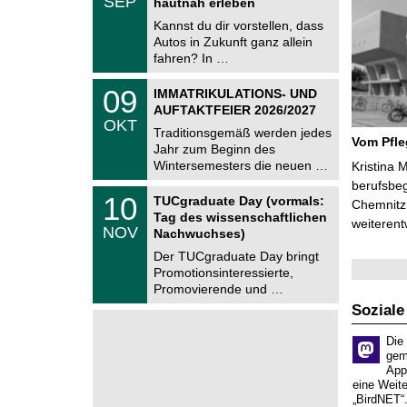
SEP
h
hautnah erleben
0
e
9
Kannst du dir vorstellen, dass
m
.
Autos in Zukunft ganz allein
n
2
i
fahren? In …
0
t
2
z
T
6
0
09
IMMATRIKULATIONS- UND
U
9
AUFTAKTFEIER 2026/2027
C
.
OKT
h
1
Traditionsgemäß werden jedes
e
Vom Pfl
0
Jahr zum Beginn des
m
.
Wintersemesters die neuen …
n
Kristina 
2
i
berufsbe
0
Z
t
1
10
2
TUCgraduate Day (vormals:
Chemnitz 
e
z
0
6
Tag des wissenschaftlichen
n
weiterent
.
NOV
t
Nachwuchses)
1
r
1
Der TUCgraduate Day bringt
u
.
Promotionsinteressierte,
m
2
f
Promovierende und …
0
ü
2
Soziale
r
6
d
e
Die
n
gem
w
App
i
eine Weit
s
„BirdNET“