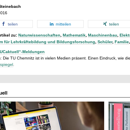
r
Steinebach
n
2016
teilen
mitteilen
teilen
rtikel zu:
Naturwissenschaften
,
Mathematik
,
Maschinenbau
,
Elekt
m für Lehrkräftebildung und Bildungsforschung
,
Schüler
,
Familie
TUCaktuell“-Meldungen
: Die TU Chemnitz ist in vielen Medien präsent. Einen Eindruck, wie dies
spiegel
.
ell