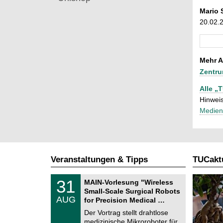
Mario 
20.02.
Mehr A
Zentru
Alle „
Hinweis
Medien
Veranstaltungen & Tipps
TUCaktu
T
3
31
MAIN-Vorlesung "Wireless
U
1
Small-Scale Surgical Robots
C
.
AUG
h
for Precision Medical …
0
e
8
Der Vortrag stellt drahtlose
m
.
medizinische Mikroroboter für
n