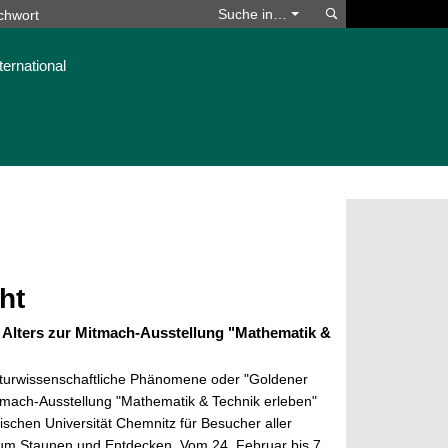
Suchen
Suche in…
ternational
ht
n Alters zur Mitmach-Ausstellung "Mathematik &
aturwissenschaftliche Phänomene oder "Goldener
itmach-Ausstellung "Mathematik & Technik erleben"
ischen Universität Chemnitz für Besucher aller
zum Staunen und Entdecken. Vom 24. Februar bis 7.