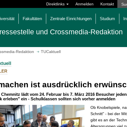
Direktlinks
Anmelden
Kontakt
iversität
Fakultäten
Zentrale Einrichtungen
Studium
In
ressestelle und Crossmedia-Redaktion
ossmedia-Redaktion
TUCaktuell
tuell
LER
machen ist ausdrücklich erwünsc
 Chemnitz lädt vom 24. Februar bis 7. März 2016 Besucher jede
k erleben" ein - Schulklassen sollten sich vorher anmelden
Ob Knobelspiele, n
Schnitt" - bei der M
gibt es an der Techn
Altersgruppen viel 