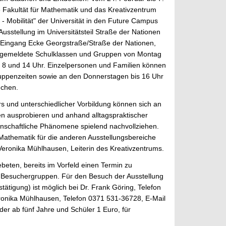
 Fakultät für Mathematik und das Kreativzentrum
- Mobilität" der Universität in den Future Campus
 Ausstellung im Universitätsteil Straße der Nationen
 (Eingang Ecke Georgstraße/Straße der Nationen,
ngemeldete Schulklassen und Gruppen von Montag
n 8 und 14 Uhr. Einzelpersonen und Familien können
uppenzeiten sowie an den Donnerstagen bis 16 Uhr
uchen.
rs und unterschiedlicher Vorbildung können sich an
ten ausprobieren und anhand alltagspraktischer
enschaftliche Phänomene spielend nachvollziehen.
athematik für die anderen Ausstellungsbereiche
 Veronika Mühlhausen, Leiterin des Kreativzentrums.
ten, bereits im Vorfeld einen Termin zu
die Besuchergruppen. Für den Besuch der Ausstellung
ätigung) ist möglich bei Dr. Frank Göring, Telefon
ronika Mühlhausen, Telefon 0371 531-36728, E-Mail
nder ab fünf Jahre und Schüler 1 Euro, für