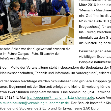
März 2016 laden die
"Mensch - Maschine 
ein. Geöffnet ist die
62 in der Halle 010
Erdgeschoss) für a
bis Freitag zwische
ebenfalls zu den Gr
die Ausstellung bes
B
tische Spiele wie der Kugelwettlauf erwarten die
Besucher jeden Alte
i
r im Future Campus. Foto: Bildarchiv der
vielfältigen Expona
l
telle/Sven Gleisberg
Beispiele naturwiss
d
 dem Motto der Veranstaltung steht insbesondere die Bedeutung der M
v
 Naturwissenschaften, Technik und Informatik im Vordergrund", erklärt
e
r
nd der hohen Nachfrage werden Schulklassen und größere Gruppen gebe
g
aren. Beginnend mit der Startzeit erfolgt eine kleine Einweisung für 
r
 etwa zwei Stunden eingeplant werden. Eine Anmeldung (inkl. Terminbest
ö
31-34124, E-Mail
frank.goering@mathematik.tu-chemnitz.de
, sowie Ve
ß
ka.muehlhausen@verwaltung.tu-chemnitz.de
. Der Besuch kostet für Ki
e
ildende und Studierende 2 Euro und für Erwachsene 2,50 Euro.