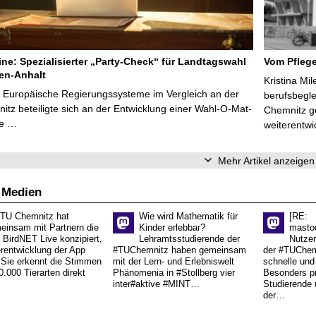
line: Spezialisierter „Party-Check“ für Landtagswahl
Vom Pfleg
en-Anhalt
Kristina Mi
r Europäische Regierungssysteme im Vergleich an der
berufsbegl
tz beteiligte sich an der Entwicklung einer Wahl-O-Mat-
Chemnitz ge
ve …
weiterentwi
Mehr Artikel anzeigen
 Medien
 TU Chemnitz hat
Wie wird Mathematik für
[RE:
einsam mit Partnern die
Kinder erlebbar?
masto
 BirdNET Live konzipiert,
Lehramtsstudierende der
Nutzer
erentwicklung der App
#TUChemnitz haben gemeinsam
der #TUChemn
.Sie erkennt die Stimmen
mit der Lern- und Erlebniswelt
schnelle und 
0.000 Tierarten direkt
Phänomenia in #Stollberg vier
Besonders pr
inter#aktive #MINT…
Studierende 
der…