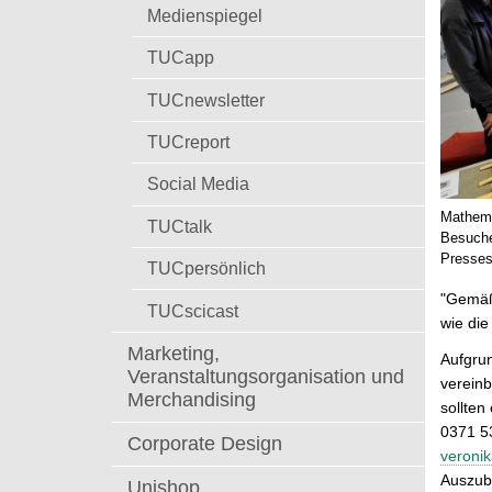
t
Medienspiegel
TUCapp
TUCnewsletter
TUCreport
Social Media
Mathema
TUCtalk
Besuche
Presses
TUCpersönlich
"Gemäß
TUCscicast
wie die
Marketing,
Aufgru
Veranstaltungsorganisation und
vereinb
Merchandising
sollten
0371 5
Corporate Design
veroni
Auszub
Unishop