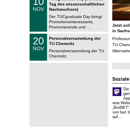
10
e
z
0
6
Tag des wissenschaftlichen
n
.
NOV
t
Nachwuchses)
1
r
1
Der TUCgraduate Day bringt
u
.
Promotionsinteressierte,
m
2
Jetzt on
f
Promovierende und …
0
ü
in Sachs
2
r
T
6
2
20
Personalversammlung der
Professu
d
U
0
TU Chemnitz
e
C
TU Chemni
.
NOV
n
h
1
Personalversammlung der TU
Alternati
w
e
1
Chemnitz
i
m
.
s
n
2
s
i
0
e
t
2
n
z
6
s
Soziale
c
h
Die
a
gem
f
App
t
eine Weit
l
„BirdNET“
i
von fast 1
c
auf…
h
e
n