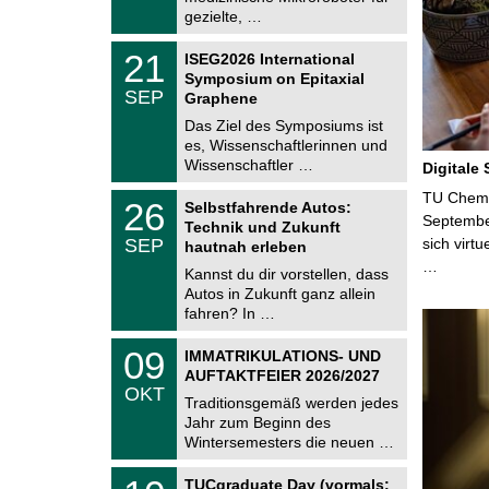
2
i
gezielte, …
0
t
2
z
T
6
2
21
ISEG2026 International
U
1
Symposium on Epitaxial
C
.
SEP
h
Graphene
0
e
9
Das Ziel des Symposiums ist
m
.
es, Wissenschaftlerinnen und
n
2
i
Wissenschaftler …
Digitale
0
t
2
z
T
TU Chemni
6
2
26
Selbstfahrende Autos:
U
6
Septembe
Technik und Zukunft
C
.
SEP
sich virt
h
hautnah erleben
0
e
…
9
Kannst du dir vorstellen, dass
m
.
Autos in Zukunft ganz allein
n
2
i
fahren? In …
0
t
2
z
T
6
0
09
IMMATRIKULATIONS- UND
U
9
AUFTAKTFEIER 2026/2027
C
.
OKT
h
1
Traditionsgemäß werden jedes
e
0
Jahr zum Beginn des
m
.
Wintersemesters die neuen …
n
2
i
0
Z
t
1
2
TUCgraduate Day (vormals: