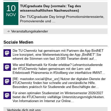
n
2
Z
i
1
10
TUCgraduate Day (vormals: Tag des
0
e
t
0
2
wissenschaftlichen Nachwuchses)
n
z
.
6
NOV
t
1
Der TUCgraduate Day bringt Promotionsinteressierte,
r
1
Promovierende und …
u
.
m
2
f
0
Veranstaltungskalender
ü
2
r
6
d
Soziale Medien
e
n
Die TU Chemnitz hat gemeinsam mit Partnern die App BirdNET
w
Live konzipiert, eine Weiterentwicklung der App „BirdNET“.Sie
i
erkennt die Stimmen von fast 10.000 Tierarten direkt auf…
s
s
Wie wird Mathematik für Kinder erlebbar? Lehramtsstudierende
e
der #TUChemnitz haben gemeinsam mit der Lern- und
n
Erlebniswelt Phänomenia in #Stollberg vier inter#aktive #MINT…
s
c
[RE: mastodon.social/@tuc_urz] Nutzer der digitalen Dienste der
h
#TUChemnitz finden hier schnelle und verständliche Hilfe.
a
Besonders praktisch für Studierende und Beschäftigte der…
f
t
Für einen optimalen Studienstart im Wintersemester 2026/2027
l
bietet die #TUChemnitz vielfältige Unterstützungsmöglichkeiten.
i
Von Informationen im Internet zur Online…
c
h
Verbinde dich mit uns: