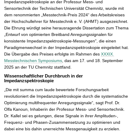
r
Impedanzspektroskopie an der Professur Mess- und
ö
Sensortechnik der Technischen Universität Chemnitz, wurde mit
ß
dem renommierten „Messtechnik-Preis 2024“ des Arbeitskreises
e
der Hochschullehrer für Messtechnik e. V. (AHMT) ausgezeichnet.
r
Die Ehrung würdigt seine herausragende Dissertation zum Thema
n
„Entwurf von optimierten Breitband Anregungssignalen für
konsistente Impedanzspektroskopie-Messungen", die einen
Paradigmenwechsel in der Impedanzspektroskopie eingeleitet hat.
Die Übergabe des Preises erfolgte im Rahmen des
XXXIX.
Messtechnischen Symposiums
, das am 17. und 18. September
2025 an der TU Chemnitz stattfand.
Wissenschaftlicher Durchbruch in der
Impedanzspektroskopie
„Die mit summa cum laude bewertete Forschungsarbeit
revolutioniert die Impedanzspektroskopie durch die systematische
Optimierung multifrequenter Anregungssignale“, sagt Prof. Dr.
Olfa Kanoun, Inhaberin der Professur Mess- und Sensortechnik.
Dr. Kallel sei es gelungen, diese Signale in ihrer Amplituden-,
Frequenz- und Phasen-Zusammensetzung zu optimieren und
dabei eine bis dahin unerreichte Messgenauigkeit zu erzielen.