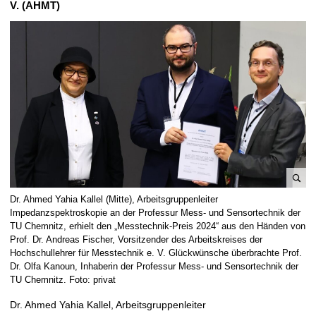
V. (AHMT)
t
B
Dr. Ahmed Yahia Kallel (Mitte), Arbeitsgruppenleiter
i
Impedanzspektroskopie an der Professur Mess- und Sensortechnik der
l
TU Chemnitz, erhielt den „Messtechnik-Preis 2024“ aus den Händen von
Prof. Dr. Andreas Fischer, Vorsitzender des Arbeitskreises der
d
Hochschullehrer für Messtechnik e. V. Glückwünsche überbrachte Prof.
v
Dr. Olfa Kanoun, Inhaberin der Professur Mess- und Sensortechnik der
e
TU Chemnitz. Foto: privat
r
g
Dr. Ahmed Yahia Kallel, Arbeitsgruppenleiter