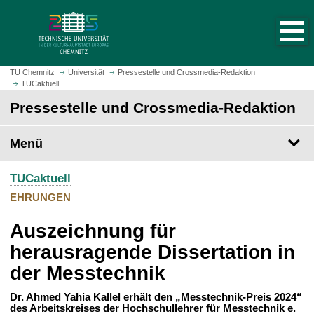
S
S
t
p
a
r
r
i
t
n
TU Chemnitz
Universität
Pressestelle und Crossmedia-Redaktion
s
TUCaktuell
g
e
e
Pressestelle und Crossmedia-Redaktion
i
z
t
u
Menü
e
m
a
H
u
TUCaktuell
a
f
u
EHRUNGEN
r
p
u
Auszeichnung für
t
f
i
herausragende Dissertation in
e
n
der Messtechnik
n
h
a
Dr. Ahmed Yahia Kallel erhält den „Messtechnik-Preis 2024“
l
des Arbeitskreises der Hochschullehrer für Messtechnik e.