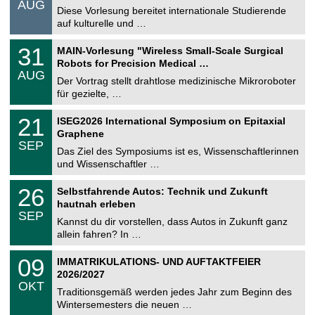
AUG
s
0
Diese Vorlesung bereitet internationale Studierende
t
8
auf kulturelle und …
i
.
g
2
T
e
3
31
MAIN-Vorlesung "Wireless Small-Scale Surgical
0
U
1
2
Robots for Precision Medical …
C
.
6
AUG
h
0
Der Vortrag stellt drahtlose medizinische Mikroroboter
e
8
für gezielte, …
m
.
n
2
T
i
2
21
ISEG2026 International Symposium on Epitaxial
0
U
t
1
2
Graphene
C
z
.
6
SEP
h
0
Das Ziel des Symposiums ist es, Wissenschaftlerinnen
e
9
und Wissenschaftler …
m
.
n
2
T
i
2
26
Selbstfahrende Autos: Technik und Zukunft
0
U
t
6
2
hautnah erleben
C
z
.
6
SEP
h
0
Kannst du dir vorstellen, dass Autos in Zukunft ganz
e
9
allein fahren? In …
m
.
n
2
T
i
0
09
IMMATRIKULATIONS- UND AUFTAKTFEIER
0
U
t
9
2
2026/2027
C
z
.
6
OKT
h
1
Traditionsgemäß werden jedes Jahr zum Beginn des
e
0
Wintersemesters die neuen …
m
.