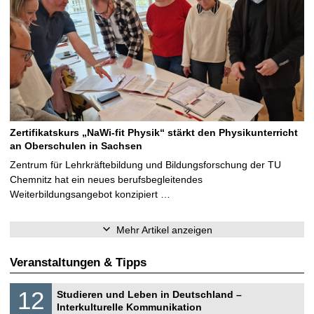
Zertifikatskurs „NaWi-fit Physik“ stärkt den Physikunterricht
an Oberschulen in Sachsen
Zentrum für Lehrkräftebildung und Bildungsforschung der TU
Chemnitz hat ein neues berufsbegleitendes
Weiterbildungsangebot konzipiert …
Mehr Artikel anzeigen
Veranstaltungen & Tipps
S
1
12
Studieren und Leben in Deutschland –
o
2
Interkulturelle Kommunikation
n
.