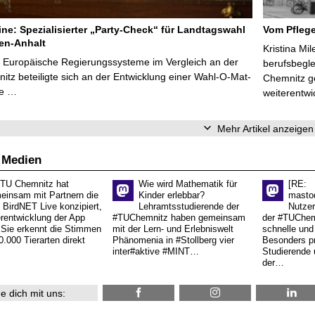
line: Spezialisierter „Party-Check“ für Landtagswahl
Vom Pfleg
en-Anhalt
Kristina Mi
r Europäische Regierungssysteme im Vergleich an der
berufsbegl
tz beteiligte sich an der Entwicklung einer Wahl-O-Mat-
Chemnitz ge
ve …
weiterentwi
Mehr Artikel anzeigen
 Medien
 TU Chemnitz hat
Wie wird Mathematik für
[RE:
einsam mit Partnern die
Kinder erlebbar?
masto
 BirdNET Live konzipiert,
Lehramtsstudierende der
Nutzer
erentwicklung der App
#TUChemnitz haben gemeinsam
der #TUChemn
.Sie erkennt die Stimmen
mit der Lern- und Erlebniswelt
schnelle und 
0.000 Tierarten direkt
Phänomenia in #Stollberg vier
Besonders pr
inter#aktive #MINT…
Studierende 
der…
e dich mit uns: