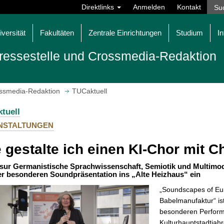
Direktlinks
Anmelden
Kontakt
iversität
Fakultäten
Zentrale Einrichtungen
Studium
In
ressestelle und Crossmedia-Redaktion
ossmedia-Redaktion
TUCaktuell
tuell
NSTALTUNGEN
 gestalte ich einen KI-Chor mit 
sur Germanistische Sprachwissenschaft, Semiotik und Multimo
er besonderen Soundpräsentation ins „Alte Heizhaus“ ein
„Soundscapes of Eur
Babelmanufaktur“ i
besonderen Perform
Kulturhauptstadtjah