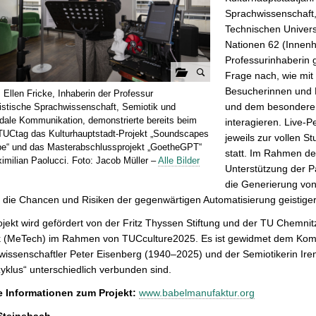
Sprachwissenschaft
Technischen Universi
Nationen 62 (Innenho
Professurinhaberin
Frage nach, wie mit
G
Besucherinnen und B
. Ellen Fricke, Inhaberin der Professur
a
und dem besonderen
stische Sprachwissenschaft, Semiotik und
l
dale Kommunikation, demonstrierte bereits beim
interagieren. Live-P
 TUCtag das Kulturhauptstadt-Projekt „Soundscapes
e
jeweils zur vollen S
pe“ und das Masterabschlussprojekt „GoetheGPT“
r
statt. Im Rahmen de
imilian Paolucci. Foto: Jacob Müller –
Alle Bilder
i
Unterstützung der Pa
e
die Generierung von
ö
die Chancen und Risiken der gegenwärtigen Automatisierung geistiger Ar
f
jekt wird gefördert von der Fritz Thyssen Stiftung und der TU Chemni
f
k (MeTech) im Rahmen von TUCculture2025. Es ist gewidmet dem Komp
n
issenschaftler Peter Eisenberg (1940–2025) und der Semiotikerin Ire
e
yklus“ unterschiedlich verbunden sind.
n
e Informationen zum Projekt:
www.babelmanufaktur.org
Steinebach