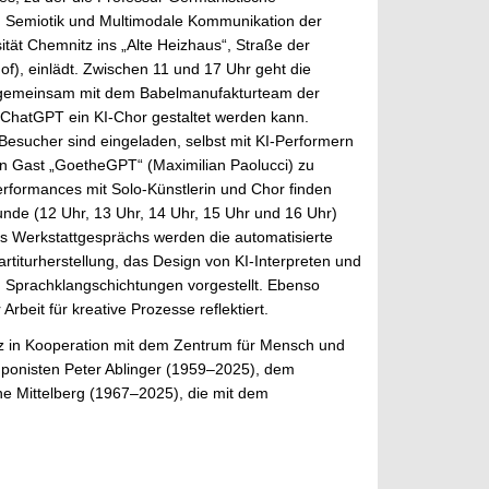
, Semiotik und Multimodale Kommunikation der
tät Chemnitz ins „Alte Heizhaus“, Straße der
f), einlädt. Zwischen 11 und 17 Uhr geht die
 gemeinsam mit dem Babelmanufakturteam der
 ChatGPT ein KI-Chor gestaltet werden kann.
esucher sind eingeladen, selbst mit KI-Performern
 Gast „GoetheGPT“ (Maximilian Paolucci) zu
erformances mit Solo-Künstlerin und Chor finden
tunde (12 Uhr, 13 Uhr, 14 Uhr, 15 Uhr und 16 Uhr)
s Werkstattgesprächs werden die automatisierte
rtiturherstellung, das Design von KI-Interpreten und
 Sprachklangschichtungen vorgestellt. Ebenso
beit für kreative Prozesse reflektiert.
tz in Kooperation mit dem Zentrum für Mensch und
onisten Peter Ablinger (1959–2025), dem
ne Mittelberg (1967–2025), die mit dem