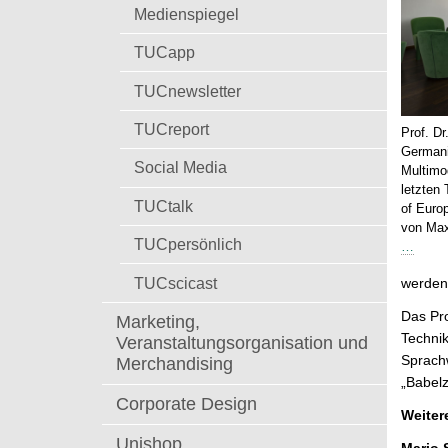
t
Medienspiegel
TUCapp
TUCnewsletter
TUCreport
Prof. Dr
Germani
Social Media
Multimo
letzten
TUCtalk
of Euro
von Max
TUCpersönlich
…
TUCscicast
werden 
Das Pro
Marketing,
Techni
Veranstaltungsorganisation und
Sprachw
Merchandising
„Babelz
Corporate Design
Weiter
Unishop
Mario 