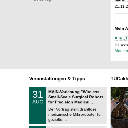
21.11.
Mehr A
Alle „
Hinweis
Medien
Veranstaltungen & Tipps
TUCaktu
T
3
31
MAIN-Vorlesung "Wireless
U
1
Small-Scale Surgical Robots
C
.
AUG
h
for Precision Medical …
0
e
8
Der Vortrag stellt drahtlose
m
.
medizinische Mikroroboter für
n
2
i
gezielte, …
0
t
2
z
T