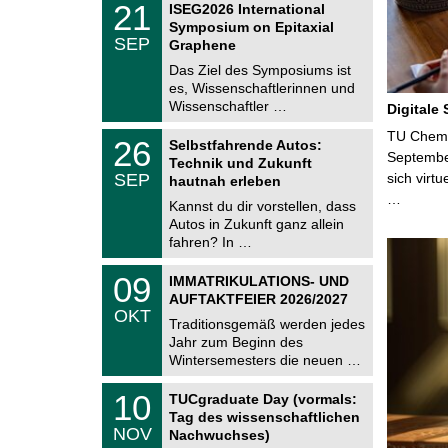
6
2
21
ISEG2026 International
U
1
Symposium on Epitaxial
C
.
SEP
h
Graphene
0
e
9
Das Ziel des Symposiums ist
m
.
es, Wissenschaftlerinnen und
n
2
i
Wissenschaftler …
Digitale
0
t
2
z
T
TU Chemni
6
2
26
Selbstfahrende Autos:
U
6
Septembe
Technik und Zukunft
C
.
SEP
sich virt
h
hautnah erleben
0
e
…
9
Kannst du dir vorstellen, dass
m
.
Autos in Zukunft ganz allein
n
2
i
fahren? In …
0
t
2
z
T
6
0
09
IMMATRIKULATIONS- UND
U
9
AUFTAKTFEIER 2026/2027
C
.
OKT
h
1
Traditionsgemäß werden jedes
e
0
Jahr zum Beginn des
m
.
Wintersemesters die neuen …
n
2
i
0
Z
t
1
10
2
TUCgraduate Day (vormals:
e
z
0
6
Tag des wissenschaftlichen
n
.
NOV
t
Nachwuchses)
1