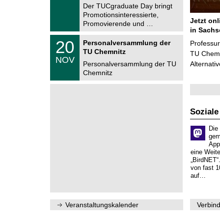
r
1
Der TUCgraduate Day bringt
u
.
Promotionsinteressierte,
m
2
Jetzt on
f
Promovierende und …
0
ü
in Sachs
2
r
T
6
2
20
Personalversammlung der
Professu
d
U
0
TU Chemnitz
e
C
TU Chemni
.
NOV
n
h
1
Personalversammlung der TU
Alternati
w
e
1
Chemnitz
i
m
.
s
n
2
s
i
0
e
t
2
n
z
6
s
Soziale
c
h
Die
a
gem
f
App
t
eine Weit
l
„BirdNET“
i
von fast 1
c
auf…
h
e
n
N
Veranstaltungskalender
Verbind
a
c