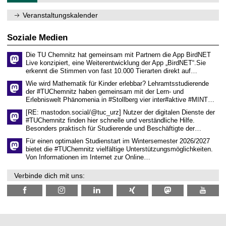
e
e
1
m
n
.
Veranstaltungskalender
n
w
2
i
i
0
t
s
2
Soziale Medien
z
s
6
e
Die TU Chemnitz hat gemeinsam mit Partnern die App BirdNET
n
Live konzipiert, eine Weiterentwicklung der App „BirdNET“.Sie
s
erkennt die Stimmen von fast 10.000 Tierarten direkt auf…
c
h
Wie wird Mathematik für Kinder erlebbar? Lehramtsstudierende
a
der #TUChemnitz haben gemeinsam mit der Lern- und
f
Erlebniswelt Phänomenia in #Stollberg vier inter#aktive #MINT…
t
l
[RE: mastodon.social/@tuc_urz] Nutzer der digitalen Dienste der
i
#TUChemnitz finden hier schnelle und verständliche Hilfe.
c
Besonders praktisch für Studierende und Beschäftigte der…
h
e
Für einen optimalen Studienstart im Wintersemester 2026/2027
n
bietet die #TUChemnitz vielfältige Unterstützungsmöglichkeiten.
N
Von Informationen im Internet zur Online…
a
c
Verbinde dich mit uns:
h
w
u
c
h
s