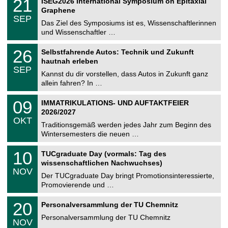
21
ISEG2026 International Symposium on Epitaxial
0
U
t
1
2
Graphene
C
z
.
6
SEP
h
0
Das Ziel des Symposiums ist es, Wissenschaftlerinnen
e
9
und Wissenschaftler …
m
.
n
2
T
i
2
26
Selbstfahrende Autos: Technik und Zukunft
0
U
t
6
2
hautnah erleben
C
z
.
6
SEP
h
0
Kannst du dir vorstellen, dass Autos in Zukunft ganz
e
9
allein fahren? In …
m
.
n
2
T
i
0
09
IMMATRIKULATIONS- UND AUFTAKTFEIER
0
U
t
9
2
2026/2027
C
z
.
6
OKT
h
1
Traditionsgemäß werden jedes Jahr zum Beginn des
e
0
Wintersemesters die neuen …
m
.
n
2
Z
i
1
10
TUCgraduate Day (vormals: Tag des
0
e
t
0
2
wissenschaftlichen Nachwuchses)
n
z
.
6
NOV
t
1
Der TUCgraduate Day bringt Promotionsinteressierte,
r
1
Promovierende und …
u
.
m
2
T
f
2
20
Personalversammlung der TU Chemnitz
0
U
ü
0
2
C
r
Personalversammlung der TU Chemnitz
.
6
NOV
h
d
1