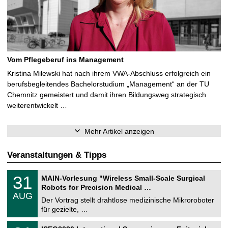
Vom Pflegeberuf ins Management
Kristina Milewski hat nach ihrem VWA-Abschluss erfolgreich ein
berufsbegleitendes Bachelorstudium „Management“ an der TU
Chemnitz gemeistert und damit ihren Bildungsweg strategisch
weiterentwickelt …
Mehr Artikel anzeigen
Veranstaltungen & Tipps
T
3
31
MAIN-Vorlesung "Wireless Small-Scale Surgical
U
1
Robots for Precision Medical …
C
.
AUG
h
0
Der Vortrag stellt drahtlose medizinische Mikroroboter
e
8
für gezielte, …
m
.
n
2
T
i
2