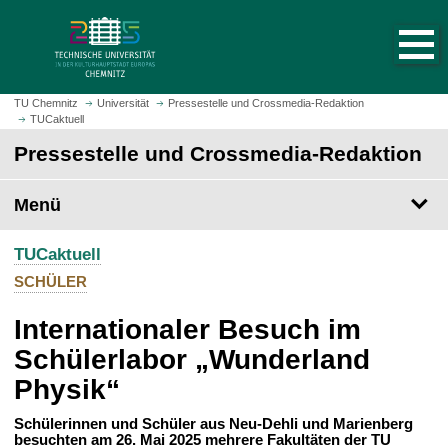
S
S
t
p
a
r
r
i
t
n
TU Chemnitz
Universität
Pressestelle und Crossmedia-Redaktion
s
TUCaktuell
g
e
e
Pressestelle und Crossmedia-Redaktion
i
z
t
u
Menü
e
m
a
H
u
TUCaktuell
a
f
u
SCHÜLER
r
p
u
Internationaler Besuch im
t
f
i
Schülerlabor „Wunderland
e
n
Physik“
n
h
a
Schülerinnen und Schüler aus Neu-Dehli und Marienberg
l
besuchten am 26. Mai 2025 mehrere Fakultäten der TU