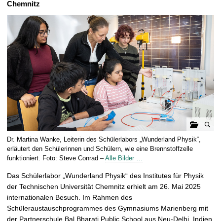
Chemnitz
t
G
Dr. Martina Wanke, Leiterin des Schülerlabors „Wunderland Physik“,
a
erläutert den Schülerinnen und Schülern, wie eine Brennstoffzelle
l
funktioniert. Foto: Steve Conrad –
Alle Bilder …
e
Das Schülerlabor „Wunderland Physik“ des Institutes für Physik
r
der Technischen Universität Chemnitz erhielt am 26. Mai 2025
i
internationalen Besuch. Im Rahmen des
e
Schüleraustauschprogrammes des Gymnasiums Marienberg mit
ö
der Partnerschule Bal Bharati Public School aus Neu-Delhi, Indien,