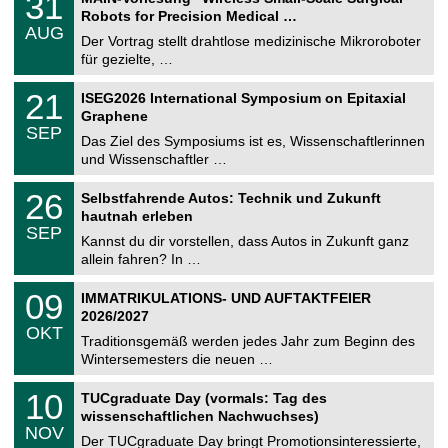
31
U
1
2
Robots for Precision Medical …
C
.
6
AUG
h
0
Der Vortrag stellt drahtlose medizinische Mikroroboter
e
8
für gezielte, …
m
.
n
2
T
i
2
21
ISEG2026 International Symposium on Epitaxial
0
U
t
1
2
Graphene
C
z
.
6
SEP
h
0
Das Ziel des Symposiums ist es, Wissenschaftlerinnen
e
9
und Wissenschaftler …
m
.
n
2
T
i
2
26
Selbstfahrende Autos: Technik und Zukunft
0
U
t
6
2
hautnah erleben
C
z
.
6
SEP
h
0
Kannst du dir vorstellen, dass Autos in Zukunft ganz
e
9
allein fahren? In …
m
.
n
2
T
i
0
09
IMMATRIKULATIONS- UND AUFTAKTFEIER
0
U
t
9
2
2026/2027
C
z
.
6
OKT
h
1
Traditionsgemäß werden jedes Jahr zum Beginn des
e
0
Wintersemesters die neuen …
m
.
n
2
Z
i
1
10
TUCgraduate Day (vormals: Tag des
0
e
t
0
2
wissenschaftlichen Nachwuchses)
n
z
.
6
NOV
t
1
Der TUCgraduate Day bringt Promotionsinteressierte,
r