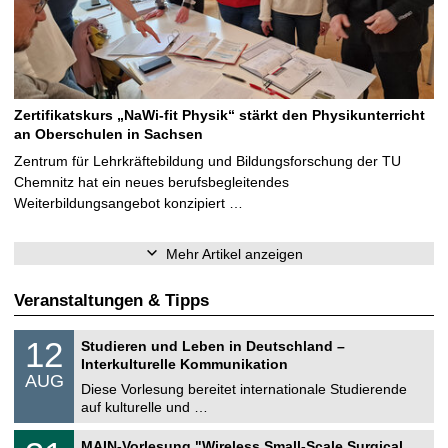
Zertifikatskurs „NaWi-fit Physik“ stärkt den Physikunterricht
an Oberschulen in Sachsen
Zentrum für Lehrkräftebildung und Bildungsforschung der TU
Chemnitz hat ein neues berufsbegleitendes
Weiterbildungsangebot konzipiert …
Mehr Artikel anzeigen
Veranstaltungen & Tipps
S
1
12
Studieren und Leben in Deutschland –
o
2
Interkulturelle Kommunikation
n
.
AUG
s
0
Diese Vorlesung bereitet internationale Studierende
t
8
auf kulturelle und …
i
.
g
2
T
e
3
MAIN-Vorlesung "Wireless Small-Scale Surgical
0