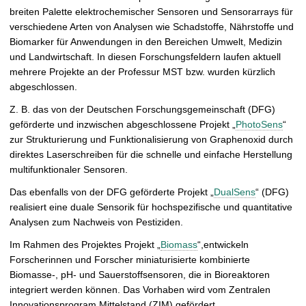
breiten Palette elektrochemischer Sensoren und Sensorarrays für
verschiedene Arten von Analysen wie Schadstoffe, Nährstoffe und
Biomarker für Anwendungen in den Bereichen Umwelt, Medizin
und Landwirtschaft. In diesen Forschungsfeldern laufen aktuell
mehrere Projekte an der Professur MST bzw. wurden kürzlich
abgeschlossen.
Z. B. das von der Deutschen Forschungsgemeinschaft (DFG)
geförderte und inzwischen abgeschlossene Projekt „
PhotoSens
“
zur Strukturierung und Funktionalisierung von Graphenoxid durch
direktes Laserschreiben für die schnelle und einfache Herstellung
multifunktionaler Sensoren.
Das ebenfalls von der DFG geförderte Projekt „
DualSens
“ (DFG)
realisiert eine duale Sensorik für hochspezifische und quantitative
Analysen zum Nachweis von Pestiziden.
Im Rahmen des Projektes Projekt „
Biomass
“,entwickeln
Forscherinnen und Forscher miniaturisierte kombinierte
Biomasse-, pH- und Sauerstoffsensoren, die in Bioreaktoren
integriert werden können. Das Vorhaben wird vom Zentralen
Innovationsprogram Mittelstand (ZIM) gefördert.