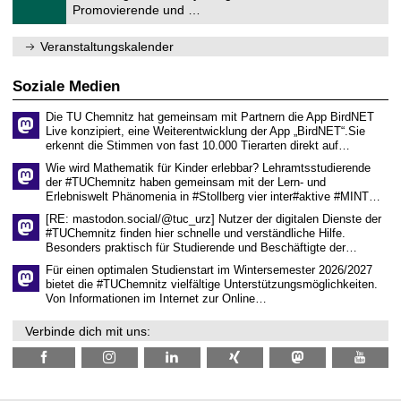
1
Promovierende und …
u
.
m
2
f
0
Veranstaltungskalender
ü
2
r
6
d
Soziale Medien
e
n
Die TU Chemnitz hat gemeinsam mit Partnern die App BirdNET
w
Live konzipiert, eine Weiterentwicklung der App „BirdNET“.Sie
i
erkennt die Stimmen von fast 10.000 Tierarten direkt auf…
s
s
Wie wird Mathematik für Kinder erlebbar? Lehramtsstudierende
e
der #TUChemnitz haben gemeinsam mit der Lern- und
n
Erlebniswelt Phänomenia in #Stollberg vier inter#aktive #MINT…
s
c
[RE: mastodon.social/@tuc_urz] Nutzer der digitalen Dienste der
h
#TUChemnitz finden hier schnelle und verständliche Hilfe.
a
Besonders praktisch für Studierende und Beschäftigte der…
f
t
Für einen optimalen Studienstart im Wintersemester 2026/2027
l
bietet die #TUChemnitz vielfältige Unterstützungsmöglichkeiten.
i
Von Informationen im Internet zur Online…
c
h
Verbinde dich mit uns:
e
n
N
a
c