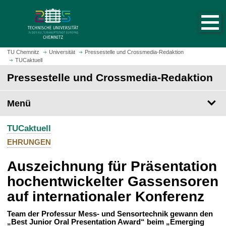
S
S
t
p
a
r
r
i
t
n
TU Chemnitz
Universität
Pressestelle und Crossmedia-Redaktion
s
TUCaktuell
g
e
e
Pressestelle und Crossmedia-Redaktion
i
z
t
u
Menü
e
m
a
H
u
TUCaktuell
a
f
u
EHRUNGEN
r
p
u
Auszeichnung für Präsentation
t
f
i
hochentwickelter Gassensoren
e
n
auf internationaler Konferenz
n
h
a
Team der Professur Mess- und Sensortechnik gewann den
l
„Best Junior Oral Presentation Award“ beim „Emerging