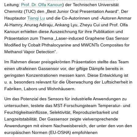
r
Leitung:
Prof. Dr. Olfa Kanoun
) der Technischen Universität
ö
Chemnitz (TUC) den „Best Junior Oral Presentation Award“. Der
ß
Hauptautor
Tianqi Lu
und die Co-Autorinnen und -Autoren Ammar
e
Al-Hamry, Anurag Adiraju, Ankang Lyu, Zheyu Cui und Prof. Olfa
r
Kanoun erhielten diese Auszeichnung für ihre Publikation und
n
Präsentation zum Thema „Laser-induced Graphene Gas Sensor
Modified by Cobalt Phthalocyanine and MWCNTs Composites for
Methanol Vapor Detection“.
Im Rahmen dieser preisgekrönten Präsentation stellte das Team
einen ultrafeinen Gassensor vor, der giftige Dämpfe bereits in
geringsten Konzentrationen messen kann. Diese Entwicklung ist
u. a. besonders relevant für die Überwachung der Luftsicherheit in
Fabriken, Labors und Wohnhäusern.
Um das Potenzial des Sensors für industrielle Anwendungen zu
untersuchen, testete das MST-Forschungsteam Temperatur- und
Feuchtigkeitseinflüsse, Selektivität, Reproduzierbarkeit und
Langzeitstabilität. Der Gassensor zeigte vielversprechende
Anwendungen mit einem Nachweisbereich, der unter den von den
europäischen Normen (EU-OSHA) empfohlenen