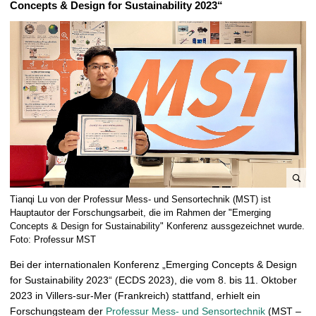
Concepts & Design for Sustainability 2023“
t
B
Tianqi Lu von der Professur Mess- und Sensortechnik (MST) ist
i
Hauptautor der Forschungsarbeit, die im Rahmen der "Emerging
l
Concepts & Design for Sustainability" Konferenz aussgezeichnet wurde.
Foto: Professur MST
d
v
Bei der internationalen Konferenz „Emerging Concepts & Design
e
for Sustainability 2023“ (ECDS 2023), die vom 8. bis 11. Oktober
r
2023 in Villers-sur-Mer (Frankreich) stattfand, erhielt ein
g
Forschungsteam der
Professur Mess- und Sensortechnik
(MST –