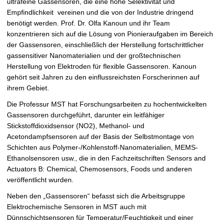
ultrafeine Gassensoren, die eine hohe Selektivität und
Empfindlichkeit vereinen und die von der Industrie dringend
benötigt werden. Prof. Dr. Olfa Kanoun und ihr Team
konzentrieren sich auf die Lösung von Pionieraufgaben im Bereich
der Gassensoren, einschließlich der Herstellung fortschrittlicher
gassensitiver Nanomaterialien und der großtechnischen
Herstellung von Elektroden für flexible Gassensoren. Kanoun
gehört seit Jahren zu den einflussreichsten Forscherinnen auf
ihrem Gebiet.
Die Professur MST hat Forschungsarbeiten zu hochentwickelten
Gassensoren durchgeführt, darunter ein leitfähiger
Stickstoffdioxidsensor (NO2), Methanol- und
Acetondampfsensoren auf der Basis der Selbstmontage von
Schichten aus Polymer-/Kohlenstoff-Nanomaterialien, MEMS-
Ethanolsensoren usw., die in den Fachzeitschriften Sensors and
Actuators B: Chemical, Chemosensors, Foods und anderen
veröffentlicht wurden.
Neben den „Gassensoren“ befasst sich die Arbeitsgruppe
Elektrochemische Sensoren in MST auch mit
Dünnschichtsensoren für Temperatur/Feuchtigkeit und einer