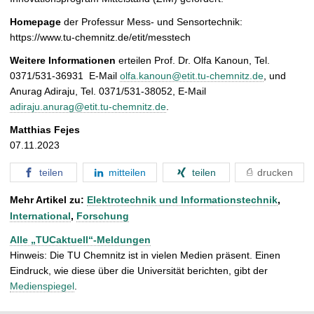
Homepage
der Professur Mess- und Sensortechnik:
https://www.tu-chemnitz.de/etit/messtech
Weitere Informationen
erteilen Prof. Dr. Olfa Kanoun, Tel.
0371/531-36931 E-Mail
olfa.kanoun@etit.tu-chemnitz.de
, und
Anurag Adiraju, Tel. 0371/531-38052, E-Mail
adiraju.anurag@etit.tu-chemnitz.de
.
Matthias Fejes
07.11.2023
teilen
mitteilen
teilen
drucken
Mehr Artikel zu:
Elektrotechnik und Informationstechnik
,
International
,
Forschung
Alle „TUCaktuell“-Meldungen
Hinweis: Die TU Chemnitz ist in vielen Medien präsent. Einen
Eindruck, wie diese über die Universität berichten, gibt der
Medienspiegel
.