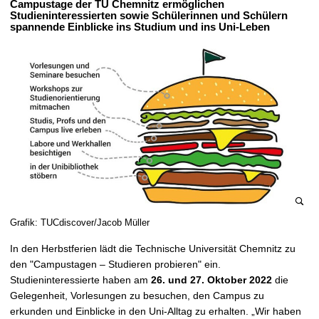
Campustage der TU Chemnitz ermöglichen
t
Studieninteressierten sowie Schülerinnen und Schülern
spannende Einblicke ins Studium und ins Uni-Leben
B
Grafik: TUCdiscover/Jacob Müller
i
In den Herbstferien lädt die Technische Universität Chemnitz zu
l
den "Campustagen – Studieren probieren" ein.
d
Studieninteressierte haben am
26. und 27. Oktober 2022
die
v
Gelegenheit, Vorlesungen zu besuchen, den Campus zu
e
erkunden und Einblicke in den Uni-Alltag zu erhalten. „Wir haben
r