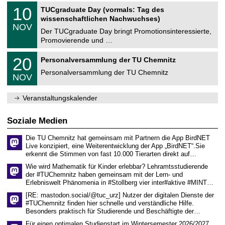
2
Z
i
1
10
TUCgraduate Day (vormals: Tag des
0
e
t
0
2
wissenschaftlichen Nachwuchses)
n
z
.
6
NOV
t
1
Der TUCgraduate Day bringt Promotionsinteressierte,
r
1
Promovierende und …
u
.
m
2
T
f
2
20
Personalversammlung der TU Chemnitz
0
U
ü
0
2
C
r
Personalversammlung der TU Chemnitz
.
6
NOV
h
d
1
e
e
1
m
n
.
Veranstaltungskalender
n
w
2
i
i
0
t
s
2
Soziale Medien
z
s
6
e
Die TU Chemnitz hat gemeinsam mit Partnern die App BirdNET
n
Live konzipiert, eine Weiterentwicklung der App „BirdNET“.Sie
s
erkennt die Stimmen von fast 10.000 Tierarten direkt auf…
c
h
Wie wird Mathematik für Kinder erlebbar? Lehramtsstudierende
a
der #TUChemnitz haben gemeinsam mit der Lern- und
f
Erlebniswelt Phänomenia in #Stollberg vier inter#aktive #MINT…
t
l
[RE: mastodon.social/@tuc_urz] Nutzer der digitalen Dienste der
i
#TUChemnitz finden hier schnelle und verständliche Hilfe.
c
Besonders praktisch für Studierende und Beschäftigte der…
h
e
Für einen optimalen Studienstart im Wintersemester 2026/2027