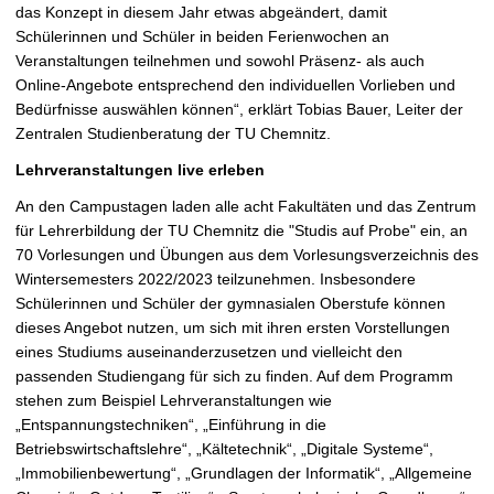
das Konzept in diesem Jahr etwas abgeändert, damit
g
Schülerinnen und Schüler in beiden Ferienwochen an
r
Veranstaltungen teilnehmen und sowohl Präsenz- als auch
ö
Online-Angebote entsprechend den individuellen Vorlieben und
ß
Bedürfnisse auswählen können“, erklärt Tobias Bauer, Leiter der
e
Zentralen Studienberatung der TU Chemnitz.
r
n
Lehrveranstaltungen live erleben
An den Campustagen laden alle acht Fakultäten und das Zentrum
für Lehrerbildung der TU Chemnitz die "Studis auf Probe" ein, an
70 Vorlesungen und Übungen aus dem Vorlesungsverzeichnis des
Wintersemesters 2022/2023 teilzunehmen. Insbesondere
Schülerinnen und Schüler der gymnasialen Oberstufe können
dieses Angebot nutzen, um sich mit ihren ersten Vorstellungen
eines Studiums auseinanderzusetzen und vielleicht den
passenden Studiengang für sich zu finden. Auf dem Programm
stehen zum Beispiel Lehrveranstaltungen wie
„Entspannungstechniken“, „Einführung in die
Betriebswirtschaftslehre“, „Kältetechnik“, „Digitale Systeme“,
„Immobilienbewertung“, „Grundlagen der Informatik“, „Allgemeine