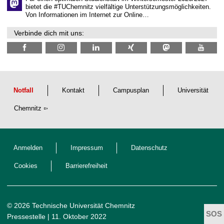
n
bietet die #TUChemnitz vielfältige Unterstützungsmöglichkeiten.
N
Von Informationen im Internet zur Online…
a
c
Verbinde dich mit uns:
h
w
u
c
h
s
Notfall
Kontakt
Campusplan
Universität
Chemnitz
Anmelden
Impressum
Datenschutz
Cookies
Barrierefreiheit
© 2026 Technische Universität Chemnitz
Pressestelle
| 11. Oktober 2022