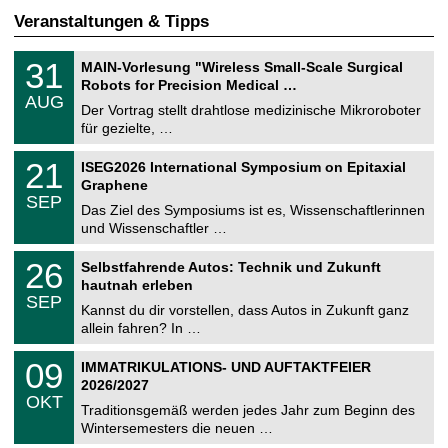
Veranstaltungen & Tipps
T
3
31
MAIN-Vorlesung "Wireless Small-Scale Surgical
U
1
Robots for Precision Medical …
C
.
AUG
h
0
Der Vortrag stellt drahtlose medizinische Mikroroboter
e
8
für gezielte, …
m
.
n
2
T
i
2
21
ISEG2026 International Symposium on Epitaxial
0
U
t
1
2
Graphene
C
z
.
6
SEP
h
0
Das Ziel des Symposiums ist es, Wissenschaftlerinnen
e
9
und Wissenschaftler …
m
.
n
2
T
i
2
26
Selbstfahrende Autos: Technik und Zukunft
0
U
t
6
2
hautnah erleben
C
z
.
6
SEP
h
0
Kannst du dir vorstellen, dass Autos in Zukunft ganz
e
9
allein fahren? In …
m
.
n
2
T
i
0
09
IMMATRIKULATIONS- UND AUFTAKTFEIER
0
U
t
9
2
2026/2027
C
z
.
6
OKT
h
1
Traditionsgemäß werden jedes Jahr zum Beginn des
e
0
Wintersemesters die neuen …
m
.
n