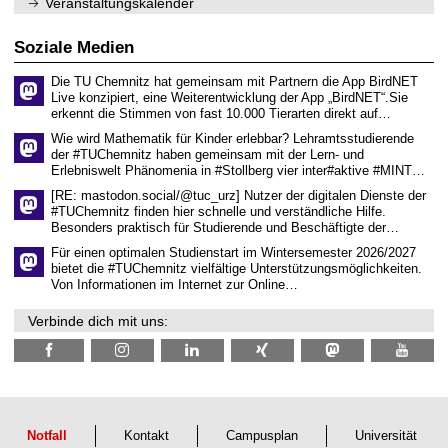
Veranstaltungskalender
n
w
2
i
i
0
t
s
2
Soziale Medien
z
s
6
e
Die TU Chemnitz hat gemeinsam mit Partnern die App BirdNET
n
Live konzipiert, eine Weiterentwicklung der App „BirdNET“.Sie
s
erkennt die Stimmen von fast 10.000 Tierarten direkt auf…
c
h
Wie wird Mathematik für Kinder erlebbar? Lehramtsstudierende
a
der #TUChemnitz haben gemeinsam mit der Lern- und
f
Erlebniswelt Phänomenia in #Stollberg vier inter#aktive #MINT…
t
l
[RE: mastodon.social/@tuc_urz] Nutzer der digitalen Dienste der
i
#TUChemnitz finden hier schnelle und verständliche Hilfe.
c
Besonders praktisch für Studierende und Beschäftigte der…
h
e
Für einen optimalen Studienstart im Wintersemester 2026/2027
n
bietet die #TUChemnitz vielfältige Unterstützungsmöglichkeiten.
N
Von Informationen im Internet zur Online…
a
c
Verbinde dich mit uns:
h
w
u
c
h
s
Notfall
Kontakt
Campusplan
Universität