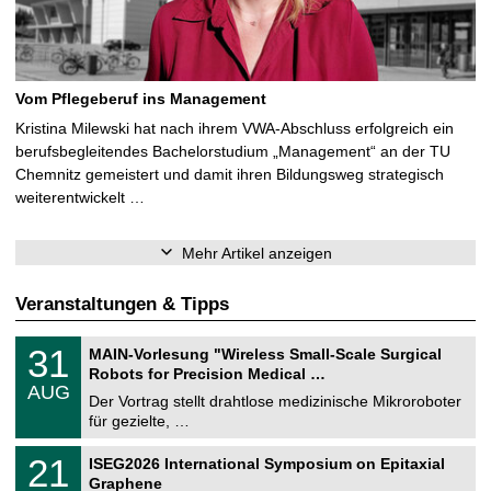
Vom Pflegeberuf ins Management
Kristina Milewski hat nach ihrem VWA-Abschluss erfolgreich ein
berufsbegleitendes Bachelorstudium „Management“ an der TU
Chemnitz gemeistert und damit ihren Bildungsweg strategisch
weiterentwickelt …
Mehr Artikel anzeigen
Veranstaltungen & Tipps
T
3
31
MAIN-Vorlesung "Wireless Small-Scale Surgical
U
1
Robots for Precision Medical …
C
.
AUG
h
0
Der Vortrag stellt drahtlose medizinische Mikroroboter
e
8
für gezielte, …
m
.
n
2
T
i
2
21
ISEG2026 International Symposium on Epitaxial
0
U
t
1
2
Graphene
C
z