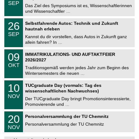
.
6
SEP
h
0
Das Ziel des Symposiums ist es, Wissenschaftlerinnen
e
9
und Wissenschaftler …
m
.
n
2
T
i
2
26
Selbstfahrende Autos: Technik und Zukunft
0
U
t
6
2
hautnah erleben
C
z
.
6
SEP
h
0
Kannst du dir vorstellen, dass Autos in Zukunft ganz
e
9
allein fahren? In …
m
.
n
2
T
i
0
09
IMMATRIKULATIONS- UND AUFTAKTFEIER
0
U
t
9
2
2026/2027
C
z
.
6
OKT
h
1
Traditionsgemäß werden jedes Jahr zum Beginn des
e
0
Wintersemesters die neuen …
m
.
n
2
Z
i
1
10
TUCgraduate Day (vormals: Tag des
0
e
t
0
2
wissenschaftlichen Nachwuchses)
n
z
.
6
NOV
t
1
Der TUCgraduate Day bringt Promotionsinteressierte,
r
1
Promovierende und …
u
.
m
2
T
f
2
20
Personalversammlung der TU Chemnitz
0
U
ü
0
2
C
r
Personalversammlung der TU Chemnitz
.
6
NOV
h
d
1
e
e
1
m
n
.