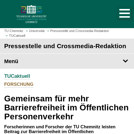
S
S
t
p
a
r
r
i
t
n
TU Chemnitz
Universität
Pressestelle und Crossmedia-Redaktion
s
TUCaktuell
g
e
e
Pressestelle und Crossmedia-Redaktion
i
z
t
u
Menü
e
m
a
H
u
TUCaktuell
a
f
u
FORSCHUNG
r
p
u
Gemeinsam für mehr
t
f
i
Barrierefreiheit im Öffentlichen
e
n
Personenverkehr
n
h
a
Forscherinnen und Forscher der TU Chemnitz leisten
l
Beitrag zur Barrierefreiheit im Öffentlichen