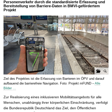
Personenverkehr durch die standardisierte Erfassung und
t
Bereitstellung von Barriere-Daten in BMVI-gefördertem
Projekt
G
Ziel des Projektes ist die Erfassung von Barrieren im ÖPV und darauf
a
aufbauend die barrierefreie Navigation. Foto: Projekt mFUND –
Alle
l
Bilder …
e
Zur Realisierung eines inklusiveren Mobilitätsangebots für alle
r
Menschen, unabhängig ihrer körperlichen Einschränkung, verfolgt
i
die Bundesrepublik Deutschland das Ziel, den Öffentlichen
e