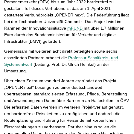
Personenverkehr (ÖPV) bis zum Jahr 2022 barrierefrei zu
ö
gestalten. Teil dieses Vorhabens ist das am 1. April 2021
f
gestartete Verbundprojekt „OPENER next“. Die Federführung liegt
f
bei der Technischen Universität Chemnitz. Das Projekt wird im
n
Rahmen der Innovationsinitiative
mFUND
mit über 1,7 Millionen
e
Euro durch das Bundesministerium für Verkehr und digitale
n
Infrastruktur (BMVI) gefördert.
Gemeinsam mit weiteren acht direkt beteiligten sowie sechs
assoziierten Partnern arbeitet die
Professur Schaltkreis- und
Systementwurf
(Leitung: Prof. Dr. Ulrich Heinkel) an der
Umsetzung.
Über einen Zeitraum von drei Jahren ergründet das Projekt
„OPENER next“ Lösungen zu einer deutschlandweit
übertragbaren, standardisierten Erfassung, Pflege, Bereitstellung
und Anwendung von Daten über Barrieren an Haltestellen im ÖPV.
Die erfassten Daten werden im weiteren Projektverlauf genutzt,
um barrierefreie Reiseketten zu ermöglichen und dadurch die
Routenplanung und -führung für Reisende mit körperlichen
Einschränkungen zu verbessern. Darüber hinaus sollen die
gesammelten Daten dazu dienen, den Ausbau von Haltestellen