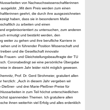
hlussarbeiten von Nachwuchswissenschaftlerinnen
en ausgelobt. „Mit dem Preis werden zum einen
ftlerinnen geehrt, die durch ihre ausgezeichneten
gezeigt haben, dass sie in besonderem Maße
nschaftlich zu arbeiten und einen
nd ergebnisorientiert zu untersuchen, zum anderen
 auch ermutigt und bestärkt werden, den
 weiter zu gehen und ihre berufliche Karriere in
 sehen und in führender Position Wissenschaft und
reiben und die Gesellschaft innovativ
 die Frauen- und Gleichstellungsbeauftragte der TU
sch. Coronabedingt sei eine persönliche Übergabe
eise in diesem Jahr leider nicht möglich gewesen.
emnitz, Prof. Dr. Gerd Strohmeier, gratuliert allen
r herzlich: „Auch in diesem Jahr vergeben wir
-Dießner- und drei Marie-Pleißner-Preise für
lussarbeiten in zum Teil höchst unterschiedlichen
höchst spannenden Themen. Ich gratuliere allen
che ihnen weiterhin viel Erfolg und alles erdenklich