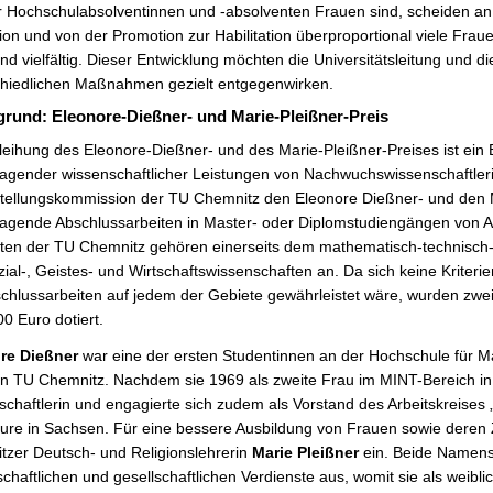
 Hochschulabsolventinnen und -absolventen Frauen sind, scheiden an
on und von der Promotion zur Habilitation überproportional viele Fr
ind vielfältig. Dieser Entwicklung
möchten die Universitätsleitung und d
chiedlichen
Maßnahmen
gezielt entgegenwirken.
grund: Eleonore-Dießner- und Marie-Pleißner-Preis
leihung des Eleonore-Dießner- und des Marie-Pleißner-Preises ist
ein 
agender wissenschaftlicher Leistungen von Nachwuchswissenschaftlerin
stellungskommission der TU Chemnitz den Eleonore Dießner- und den M
agende Abschlussarbeiten in Master- oder Diplomstudiengängen von Ab
ten der TU Chemnitz gehören einerseits dem mathematisch-technisch-
ial-, Geistes- und Wirtschaftswissenschaften an. Da sich keine Kriterie
chlussarbeiten auf jedem der Gebiete gewährleistet wäre, wurden zwe
00 Euro dotiert.
re Dießner
war eine der ersten Studentinnen an der Hochschule für M
n TU Chemnitz. Nachdem sie 1969 als zweite Frau im MINT-Bereich in C
chaftlerin und engagierte sich zudem als Vorstand des Arbeitskreises
ure in Sachsen. Für eine bessere Ausbildung von Frauen sowie deren 
tzer Deutsch- und Religionslehrerin
Marie Pleißner
ein. Beide Namens
chaftlichen und gesellschaftlichen Verdienste aus, womit sie als weibli