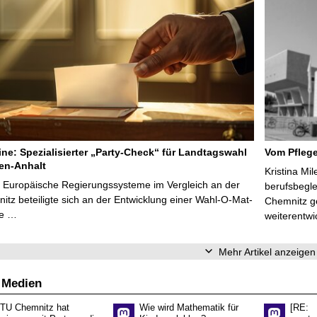
line: Spezialisierter „Party-Check“ für Landtagswahl
Vom Pfleg
en-Anhalt
Kristina Mi
r Europäische Regierungssysteme im Vergleich an der
berufsbegl
tz beteiligte sich an der Entwicklung einer Wahl-O-Mat-
Chemnitz ge
ve …
weiterentwi
Mehr Artikel anzeigen
 Medien
 TU Chemnitz hat
Wie wird Mathematik für
[RE: