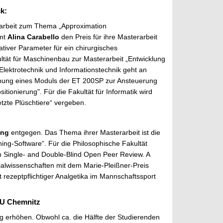
k:
rarbeit zum Thema „Approximation
mmt
Alina Carabello
den Preis für ihre Masterarbeit
tiver Parameter für ein chirurgisches
ultät für Maschinenbau
zur Masterarbeit „Entwicklung
 Elektrotechnik und Informationstechnik
geht an
bung eines Moduls der ET 200SP zur Ansteuerung
tionierung". Für die Fakultät für Informatik
wird
tzte Plüschtiere“ vergeben.
ing
entgegen. Das Thema ihrer Masterarbeit ist die
ing-Software“. Für die Philosophische Fakultät
 Single- and Double-Blind Open Peer Review. A
ialwissenschaften
mit dem Marie-Pleißner-Preis
 rezeptpflichtiger Analgetika im Mannschaftssport
TU Chemnitz
g erhöhen. Obwohl ca. die Hälfte der Studierenden