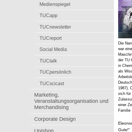
t
Medienspiegel
TUCapp
TUCnewsletter
TUCreport
Die Nam
war ein
Social Media
Maschin
der TU 
TUCtalk
in Chemn
als Wis
TUCpersönlich
Arbeitsk
Deutsch
TUCscicast
1987), C
sich fü
Marketing,
Zulassu
Veranstaltungsorganisation und
einer Ze
Merchandising
Familie
Corporate Design
Eleonor
Gute!“
Unishop