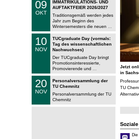
6
0
09
IMMATRIKULATIONS- UND
U
9
AUFTAKTFEIER 2026/2027
C
.
OKT
h
1
Traditionsgemäß werden jedes
e
0
Jahr zum Beginn des
m
.
Wintersemesters die neuen …
n
2
i
0
Z
t
1
10
2
TUCgraduate Day (vormals:
e
z
0
6
Tag des wissenschaftlichen
n
.
NOV
t
Nachwuchses)
1
r
1
Der TUCgraduate Day bringt
u
.
Promotionsinteressierte,
m
2
Jetzt on
f
Promovierende und …
0
ü
in Sachs
2
r
T
6
2
20
Personalversammlung der
Professu
d
U
0
TU Chemnitz
e
C
TU Chemni
.
NOV
n
h
1
Personalversammlung der TU
Alternati
w
e
1
Chemnitz
i
m
.
s
n
2
s
i
0
e
t
2
n
z
6
s
Soziale
c
h
Die
a