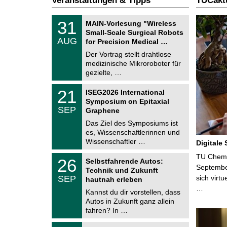
Veranstaltungen & Tipps
TUCaktu
T
3
31
MAIN-Vorlesung "Wireless
U
1
Small-Scale Surgical Robots
C
.
AUG
h
for Precision Medical …
0
e
8
Der Vortrag stellt drahtlose
m
.
medizinische Mikroroboter für
n
2
i
gezielte, …
0
t
2
z
T
6
2
21
ISEG2026 International
U
1
Symposium on Epitaxial
C
.
SEP
h
Graphene
0
e
9
Das Ziel des Symposiums ist
m
.
es, Wissenschaftlerinnen und
n
2
i
Wissenschaftler …
Digitale
0
t
2
z
T
TU Chemni
6
2
26
Selbstfahrende Autos:
U
6
Septembe
Technik und Zukunft
C
.
SEP
sich virt
h
hautnah erleben
0
e
…
9
Kannst du dir vorstellen, dass
m
.
Autos in Zukunft ganz allein
n
2
i
fahren? In …
0
t
2
z
T