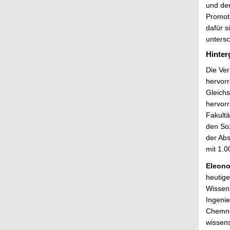
und der
Promoti
dafür s
unters
Hinter
Die Ver
hervorr
Gleich
hervorr
Fakultä
den Soz
der Abs
mit 1.0
Eleono
heutige
Wissens
Ingenie
Chemni
wissens