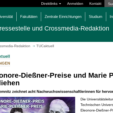
Direktlinks
Anmelden
Kontakt
iversität
Fakultäten
Zentrale Einrichtungen
Studium
In
ressestelle und Crossmedia-Redaktion
ossmedia-Redaktion
TUCaktuell
tuell
NGEN
onore-Dießner-Preise und Marie P
liehen
mnitz zeichnet acht Nachwuchswissenschaftlerinnen für hervo
Die Universitätsleit
Technischen Univers
Eleonore-Dießner-Pr