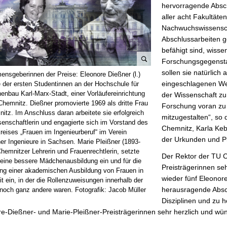
hervorragende Absc
aller acht Fakultät
Nachwuchswissenscha
Abschlussarbeiten 
befähigt sind, wisse
Forschungsgegensta
B
sollen sie natürlich
ensgeberinnen der Preise: Eleonore Dießner (l.)
i
eingeschlagenen Weg
e der ersten Studentinnen an der Hochschule für
l
enbau Karl-Marx-Stadt, einer Vorläufereinrichtung
der Wissenschaft zu
Chemnitz. Dießner promovierte 1969 als dritte Frau
d
Forschung voran zu t
itz. Im Anschluss daran arbeitete sie erfolgreich
v
mitzugestalten“, so
senschaftlerin und engagierte sich im Vorstand des
e
Chemnitz, Karla Keb
reises „Frauen im Ingenieurberuf“ im Verein
r
der Urkunden und Pr
er Ingenieure in Sachsen. Marie Pleißner (1893-
g
hemnitzer Lehrerin und Frauenrechtlerin, setzte
Der Rektor der TU Ch
r
r eine bessere Mädchenausbildung ein und für die
Preisträgerinnen seh
ng einer akademischen Ausbildung von Frauen in
ö
wieder fünf Eleonore
it ein, in der die Rollenzuweisungen innerhalb der
ß
herausragende Absch
 noch ganz andere waren. Fotografik: Jacob Müller
e
Disziplinen und zu 
r
e-Dießner- und Marie-Pleißner-Preisträgerinnen sehr herzlich und wüns
n