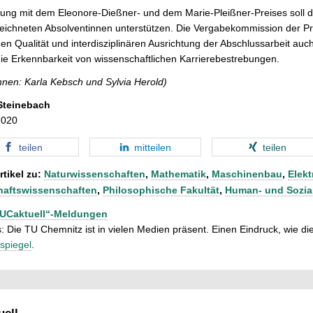
rung mit dem Eleonore-Dießner- und dem Marie-Pleißner-Preises soll
ichneten Absolventinnen unterstützen. Die Vergabekommission der Pre
hen Qualität und interdisziplinären Ausrichtung der Abschlussarbeit a
ie Erkennbarkeit von wissenschaftlichen Karrierebestrebungen.
nnen: Karla Kebsch und Sylvia Herold)
Steinebach
2020
teilen
mitteilen
teilen
rtikel zu:
Naturwissenschaften
,
Mathematik
,
Maschinenbau
,
Elekt
haftswissenschaften
,
Philosophische Fakultät
,
Human- und Sozia
TUCaktuell“-Meldungen
: Die TU Chemnitz ist in vielen Medien präsent. Einen Eindruck, wie dies
spiegel
.