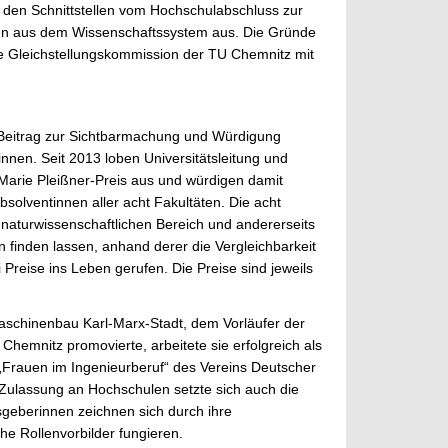
 den Schnittstellen vom Hochschulabschluss zur
auen aus dem Wissenschaftssystem aus.
Die Gründe
ie Gleichstellungskommission
der TU Chemnitz
mit
Beitrag
zur
Sichtbarmachung und Würdigung
nen. Seit 2013 loben Universitätsleitung und
arie Pleißner-Preis aus und würdigen damit
solventinnen aller acht Fakultäten.
Die acht
naturwissenschaftlichen Bereich und andererseits
n finden lassen, anhand derer die Vergleichbarkeit
i Preise ins Leben gerufen.
Die Preise sind jeweils
aschinenbau Karl-Marx-Stadt, dem Vorläufer der
hemnitz promovierte, arbeitete sie erfolgreich als
 „Frauen im Ingenieurberuf“ des Vereins Deutscher
Zulassung an Hochschulen setzte sich auch die
geberinnen zeichnen sich durch ihre
che Rollenvorbilder fungieren.