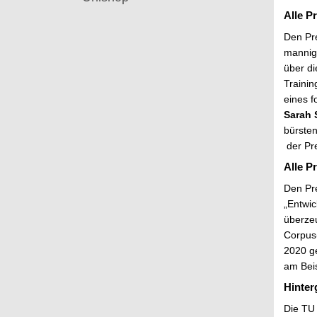
Alle P
Den Pre
mannigf
über di
Traini
eines f
Sarah 
bürsten
der Pr
Alle P
Den Pre
„Entwic
überze
Corpus
2020 ge
am Beis
Hinter
Die TU 