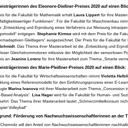
reisträgerinnen des Eleonore-Dießner-Preises 2020 auf einen Blic
is für die Fakultät für Mathematik erhält
Laura Lippert
für ihre Maste
altigkeitswertiger Funktionen“. Für die Fakultät für Maschinenbau ni
e „Entwicklung und Erprobung eines Verfahrens zur Messung intraopera
ngsmodell“ entgegen.
Stephanie Kirmse
wird
mit dem Preis für die Fak
ormadaptiven Gleitlagers“ ausgezeichnet. Der Preis für die Fakultät für
Schmidt
. Das Thema ihrer Masterarbeit
ist die „
Entwicklung und Erpro
loser Gleichstrommotoren inklusive der Möglichkeit der sensorlosen Posi
eis an
Jeanine Lorenz
für ihre Masterarbeit zum Thema „Smarte verne
reisträgerinnen des Marie-Pleißner-Preises 2020 auf einen Blick:
is für die Fakultät für Wirtschaftswissenschaften nimmt
Violetta Helbl
klung eines Referenzmodells für den Einführungsprozess einer E-Learn
ugte
Marina Ivanova
mit ihrer Masterarbeit zum Thema „Concession in
-Based Analysis“.
Lisa Hager
wird für die Fakultät für Human- und Soz
ehrt. Das Thema ihrer Masterarbeit lautet „Schmerzmittelkonsum nicht
piel Volleyball“.
grund: Förderung von Nachwuchswissenschaftlerinnen an der 
Chemnitz will den Anteil von Nachwuchswissenschaftlerinnen nachhalti