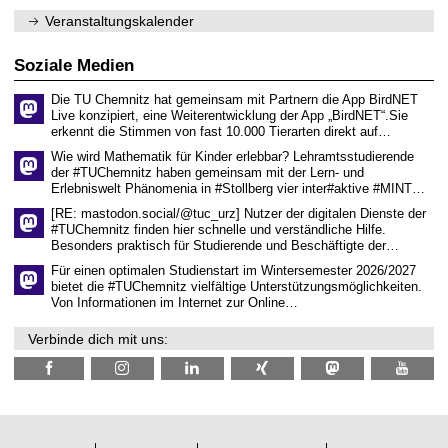
1
m
n
.
Veranstaltungskalender
n
w
2
i
i
0
t
s
2
Soziale Medien
z
s
6
e
Die TU Chemnitz hat gemeinsam mit Partnern die App BirdNET
n
Live konzipiert, eine Weiterentwicklung der App „BirdNET“.Sie
s
erkennt die Stimmen von fast 10.000 Tierarten direkt auf…
c
h
Wie wird Mathematik für Kinder erlebbar? Lehramtsstudierende
a
der #TUChemnitz haben gemeinsam mit der Lern- und
f
Erlebniswelt Phänomenia in #Stollberg vier inter#aktive #MINT…
t
l
[RE: mastodon.social/@tuc_urz] Nutzer der digitalen Dienste der
i
#TUChemnitz finden hier schnelle und verständliche Hilfe.
c
Besonders praktisch für Studierende und Beschäftigte der…
h
e
Für einen optimalen Studienstart im Wintersemester 2026/2027
n
bietet die #TUChemnitz vielfältige Unterstützungsmöglichkeiten.
N
Von Informationen im Internet zur Online…
a
c
Verbinde dich mit uns:
h
w
u
c
h
s