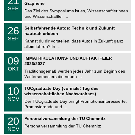
21
t
1
2
Graphene
C
z
.
6
SEP
h
0
Das Ziel des Symposiums ist es, Wissenschaftlerinnen
e
9
und Wissenschaftler …
m
.
n
2
T
i
2
26
Selbstfahrende Autos: Technik und Zukunft
0
U
t
6
2
hautnah erleben
C
z
.
6
SEP
h
0
Kannst du dir vorstellen, dass Autos in Zukunft ganz
e
9
allein fahren? In …
m
.
n
2
T
i
0
09
IMMATRIKULATIONS- UND AUFTAKTFEIER
0
U
t
9
2
2026/2027
C
z
.
6
OKT
h
1
Traditionsgemäß werden jedes Jahr zum Beginn des
e
0
Wintersemesters die neuen …
m
.
n
2
Z
i
1
10
TUCgraduate Day (vormals: Tag des
0
e
t
0
2
wissenschaftlichen Nachwuchses)
n
z
.
6
NOV
t
1
Der TUCgraduate Day bringt Promotionsinteressierte,
r
1
Promovierende und …
u
.
m
2
T
f
2
20
Personalversammlung der TU Chemnitz
0
U
ü
0
2
C
r
Personalversammlung der TU Chemnitz
.
6
NOV
h
d
1
e
e