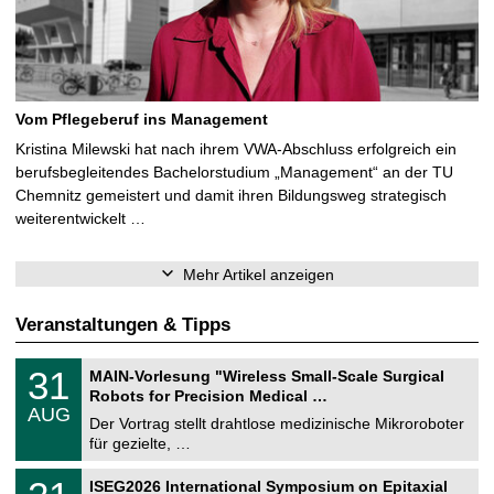
Vom Pflegeberuf ins Management
Kristina Milewski hat nach ihrem VWA-Abschluss erfolgreich ein
berufsbegleitendes Bachelorstudium „Management“ an der TU
Chemnitz gemeistert und damit ihren Bildungsweg strategisch
weiterentwickelt …
Mehr Artikel anzeigen
Veranstaltungen & Tipps
T
3
31
MAIN-Vorlesung "Wireless Small-Scale Surgical
U
1
Robots for Precision Medical …
C
.
AUG
h
0
Der Vortrag stellt drahtlose medizinische Mikroroboter
e
8
für gezielte, …
m
.
n
2
T
i
2
ISEG2026 International Symposium on Epitaxial
0
U