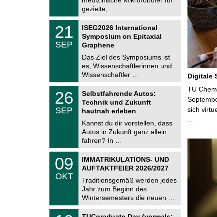
n
2
i
gezielte, …
0
t
2
z
T
6
2
21
ISEG2026 International
U
1
Symposium on Epitaxial
C
.
SEP
h
Graphene
0
e
9
Das Ziel des Symposiums ist
m
.
es, Wissenschaftlerinnen und
n
2
i
Wissenschaftler …
Digitale
0
t
2
z
T
TU Chemni
6
2
26
Selbstfahrende Autos:
U
6
Septembe
Technik und Zukunft
C
.
SEP
sich virt
h
hautnah erleben
0
e
…
9
Kannst du dir vorstellen, dass
m
.
Autos in Zukunft ganz allein
n
2
i
fahren? In …
0
t
2
z
T
6
0
09
IMMATRIKULATIONS- UND
U
9
AUFTAKTFEIER 2026/2027
C
.
OKT
h
1
Traditionsgemäß werden jedes
e
0
Jahr zum Beginn des
m
.
Wintersemesters die neuen …
n
2
i
0
Z
t
1
2
TUCgraduate Day (vormals: