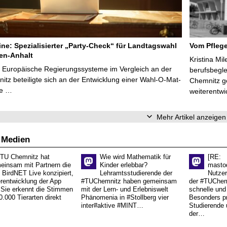
line: Spezialisierter „Party-Check“ für Landtagswahl
Vom Pfleg
en-Anhalt
Kristina Mi
r Europäische Regierungssysteme im Vergleich an der
berufsbegl
tz beteiligte sich an der Entwicklung einer Wahl-O-Mat-
Chemnitz ge
ve …
weiterentwi
Mehr Artikel anzeigen
 Medien
 TU Chemnitz hat
Wie wird Mathematik für
[RE:
einsam mit Partnern die
Kinder erlebbar?
masto
 BirdNET Live konzipiert,
Lehramtsstudierende der
Nutzer
erentwicklung der App
#TUChemnitz haben gemeinsam
der #TUChemn
.Sie erkennt die Stimmen
mit der Lern- und Erlebniswelt
schnelle und 
0.000 Tierarten direkt
Phänomenia in #Stollberg vier
Besonders pr
inter#aktive #MINT…
Studierende 
der…