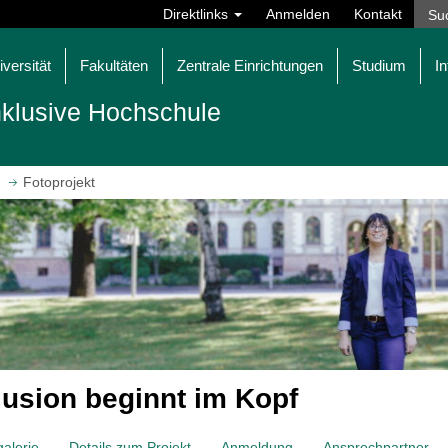
Direktlinks
Anmelden
Kontakt
iversität
Fakultäten
Zentrale Einrichtungen
Studium
In
nklusive Hochschule
Fotoprojekt
lusion beginnt im Kopf
alerie
Details zum Projekt
Anmeldung
Ansprechpartner