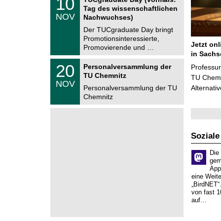
10
e
z
0
6
Tag des wissenschaftlichen
n
.
NOV
t
Nachwuchses)
1
r
1
Der TUCgraduate Day bringt
u
.
Promotionsinteressierte,
m
2
Jetzt on
f
Promovierende und …
0
ü
in Sachs
2
r
T
6
2
20
Personalversammlung der
Professu
d
U
0
TU Chemnitz
e
C
TU Chemni
.
NOV
n
h
1
Personalversammlung der TU
Alternati
w
e
1
Chemnitz
i
m
.
s
n
2
s
i
0
e
t
2
n
z
6
s
Soziale
c
h
Die
a
gem
f
App
t
eine Weit
l
„BirdNET“
i
von fast 1
c
auf…
h
e
n