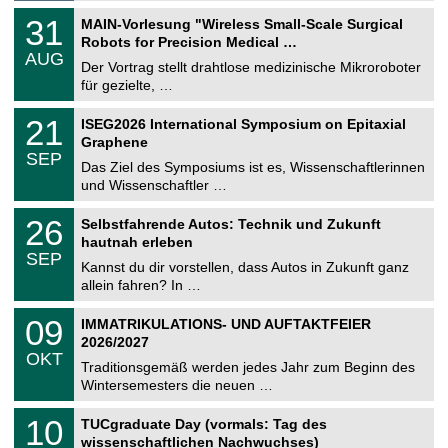
g
2
T
e
3
31
MAIN-Vorlesung "Wireless Small-Scale Surgical
0
U
1
2
Robots for Precision Medical …
C
.
6
AUG
h
0
Der Vortrag stellt drahtlose medizinische Mikroroboter
e
8
für gezielte, …
m
.
n
2
T
i
2
21
ISEG2026 International Symposium on Epitaxial
0
U
t
1
2
Graphene
C
z
.
6
SEP
h
0
Das Ziel des Symposiums ist es, Wissenschaftlerinnen
e
9
und Wissenschaftler …
m
.
n
2
T
i
2
26
Selbstfahrende Autos: Technik und Zukunft
0
U
t
6
2
hautnah erleben
C
z
.
6
SEP
h
0
Kannst du dir vorstellen, dass Autos in Zukunft ganz
e
9
allein fahren? In …
m
.
n
2
T
i
0
09
IMMATRIKULATIONS- UND AUFTAKTFEIER
0
U
t
9
2
2026/2027
C
z
.
6
OKT
h
1
Traditionsgemäß werden jedes Jahr zum Beginn des
e
0
Wintersemesters die neuen …
m
.
n
2
Z
i
1
10
TUCgraduate Day (vormals: Tag des
0
e
t
0
2
wissenschaftlichen Nachwuchses)
n