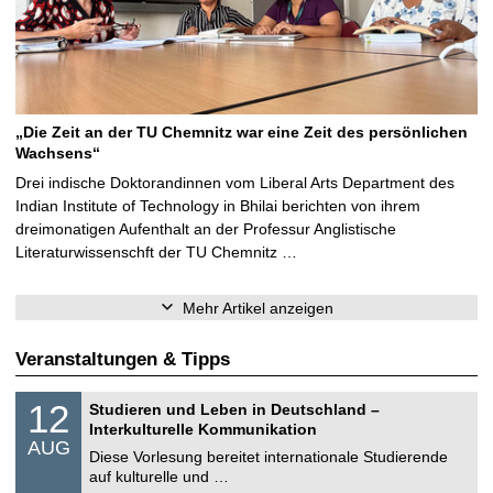
„Die Zeit an der TU Chemnitz war eine Zeit des persönlichen
Wachsens“
Drei indische Doktorandinnen vom Liberal Arts Department des
Indian Institute of Technology in Bhilai berichten von ihrem
dreimonatigen Aufenthalt an der Professur Anglistische
Literaturwissenschft der TU Chemnitz …
Mehr Artikel anzeigen
Veranstaltungen & Tipps
S
1
12
Studieren und Leben in Deutschland –
o
2
Interkulturelle Kommunikation
n
.
AUG
s
0
Diese Vorlesung bereitet internationale Studierende
t
8
auf kulturelle und …
i
.