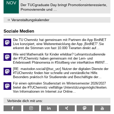
z
.
6
NOV
t
1
Der TUCgraduate Day bringt Promotionsinteressierte,
r
1
Promovierende und …
u
.
m
2
f
0
Veranstaltungskalender
ü
2
r
6
d
Soziale Medien
e
n
Die TU Chemnitz hat gemeinsam mit Partnern die App BirdNET
w
Live konzipiert, eine Weiterentwicklung der App „BirdNET“.Sie
i
erkennt die Stimmen von fast 10.000 Tierarten direkt auf…
s
s
Wie wird Mathematik für Kinder erlebbar? Lehramtsstudierende
e
der #TUChemnitz haben gemeinsam mit der Lern- und
n
Erlebniswelt Phänomenia in #Stollberg vier inter#aktive #MINT…
s
c
[RE: mastodon.social/@tuc_urz] Nutzer der digitalen Dienste der
h
#TUChemnitz finden hier schnelle und verständliche Hilfe.
a
Besonders praktisch für Studierende und Beschäftigte der…
f
t
Für einen optimalen Studienstart im Wintersemester 2026/2027
l
bietet die #TUChemnitz vielfältige Unterstützungsmöglichkeiten.
i
Von Informationen im Internet zur Online…
c
h
Verbinde dich mit uns:
e
n
N
a