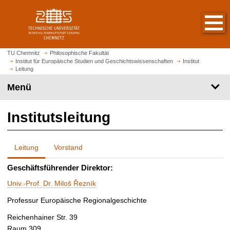
S
S
t
p
a
r
r
i
t
n
TU Chemnitz
Philosophische Fakultät
s
Institut für Europäische Studien und Geschichtswissenschaften
Institut
g
Leitung
e
e
i
Menü
z
t
u
e
m
Institutsleitung
a
H
u
a
f
u
Leitung
Vorstand
r
p
u
t
Geschäftsführender Direktor:
f
i
Univ.-Prof. Dr. Miloš Řezník
e
n
n
h
Professur Europäische Regionalgeschichte
a
Reichenhainer Str. 39
l
Raum 309