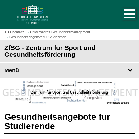
S
S
t
p
a
r
r
i
t
n
TU Chemnitz
Universitäres Gesundheitsmanagement
s
Gesundheitsangebote für Studierende
g
e
e
ZfSG - Zentrum für Sport und
i
z
Gesundheitsförderung
t
u
e
m
Menü
a
H
u
a
f
u
r
p
u
t
f
i
e
n
Gesundheitsangebote für
n
h
Studierende
a
l