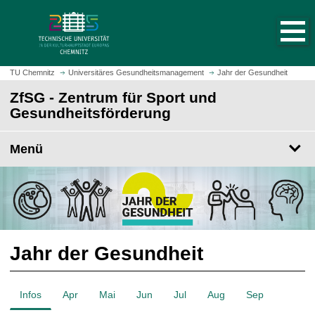
S
S
t
p
a
r
r
i
t
n
TU Chemnitz
Universitäres Gesundheitsmanagement
Jahr der Gesundheit
s
g
ZfSG - Zentrum für Sport und
e
e
Gesundheitsförderung
i
z
t
u
e
Menü
m
a
H
u
a
f
u
r
p
u
t
f
i
Jahr der Gesundheit
e
n
n
h
a
Infos
Apr
Mai
Jun
Jul
Aug
Sep
l