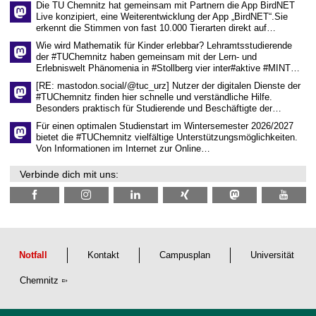
Die TU Chemnitz hat gemeinsam mit Partnern die App BirdNET
n
Live konzipiert, eine Weiterentwicklung der App „BirdNET“.Sie
s
erkennt die Stimmen von fast 10.000 Tierarten direkt auf…
c
h
Wie wird Mathematik für Kinder erlebbar? Lehramtsstudierende
a
der #TUChemnitz haben gemeinsam mit der Lern- und
f
Erlebniswelt Phänomenia in #Stollberg vier inter#aktive #MINT…
t
l
[RE: mastodon.social/@tuc_urz] Nutzer der digitalen Dienste der
i
#TUChemnitz finden hier schnelle und verständliche Hilfe.
c
Besonders praktisch für Studierende und Beschäftigte der…
h
e
Für einen optimalen Studienstart im Wintersemester 2026/2027
n
bietet die #TUChemnitz vielfältige Unterstützungsmöglichkeiten.
N
Von Informationen im Internet zur Online…
a
c
Verbinde dich mit uns:
h
w
u
c
h
s
Notfall
Kontakt
Campusplan
Universität
Chemnitz