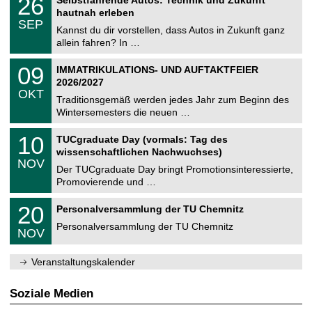
26
Selbstfahrende Autos: Technik und Zukunft
0
U
t
6
2
hautnah erleben
C
z
.
6
SEP
h
0
Kannst du dir vorstellen, dass Autos in Zukunft ganz
e
9
allein fahren? In …
m
.
n
2
T
i
0
09
IMMATRIKULATIONS- UND AUFTAKTFEIER
0
U
t
9
2
2026/2027
C
z
.
6
OKT
h
1
Traditionsgemäß werden jedes Jahr zum Beginn des
e
0
Wintersemesters die neuen …
m
.
n
2
Z
i
1
10
TUCgraduate Day (vormals: Tag des
0
e
t
0
2
wissenschaftlichen Nachwuchses)
n
z
.
6
NOV
t
1
Der TUCgraduate Day bringt Promotionsinteressierte,
r
1
Promovierende und …
u
.
m
2
T
f
2
20
Personalversammlung der TU Chemnitz
0
U
ü
0
2
C
r
Personalversammlung der TU Chemnitz
.
6
NOV
h
d
1
e
e
1
m
n
.
Veranstaltungskalender
n
w
2
i
i
0
t
s
2
Soziale Medien
z
s
6
e