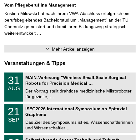
Vom Pflegeberuf ins Management
Kristina Milewski hat nach ihrem VWA-Abschluss erfolgreich ein
berufsbegleitendes Bachelorstudium „Management“ an der TU
Chemnitz gemeistert und damit ihren Bildungsweg strategisch
weiterentwickelt …
Mehr Artikel anzeigen
Veranstaltungen & Tipps
T
3
31
MAIN-Vorlesung "Wireless Small-Scale Surgical
U
1
Robots for Precision Medical …
C
.
AUG
h
0
Der Vortrag stellt drahtlose medizinische Mikroroboter
e
8
für gezielte, …
m
.
n
2
T
i
2
21
ISEG2026 International Symposium on Epitaxial
0
U
t
1
2
Graphene
C
z
.
6
SEP
h
0
Das Ziel des Symposiums ist es, Wissenschaftlerinnen
e
9
und Wissenschaftler …
m
.
n
2
T
i
2