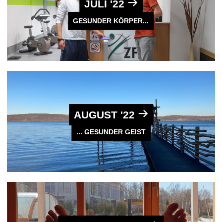
JULI '22
GESUNDER KÖRPER...
AUGUST '22
... GESUNDER GEIST