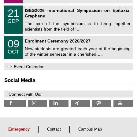
/
a
2
T
t
2
21
ISEG2026 International Symposium on Epitaxial
0
U
i
1
2
Graphene
C
c
/
6
SEP
h
s
0
The aim of the symposium is to bring together
e
9
scientists from the field of …
m
/
n
2
T
i
0
09
Enrolment Ceremony 2026/2027
0
U
t
9
2
C
z
New students are greeted each year at the beginning
/
6
OCT
h
1
of the winter semester in a cherished …
e
0
m
/
n
Event Calendar
2
i
0
t
2
z
Social Media
6
Connect with Us:
Emergency
Contact
Campus Map