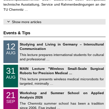
technische Ausstattung, Service und Rahmenbedingungen an der
TU Chemnitz …
Show more articles
Events & Tips
S
1
12
Studying and Living in Germany – Intercultural
o
2
Communication
n
/
AUG
s
0
This lecture prepares international students for cultural
t
8
and professional …
i
/
g
2
T
e
3
31
MAIN Lecture "Wireless Small-Scale Surgical
0
U
1
2
Robots for Precision Medical …
C
/
6
AUG
h
0
This lecture presents wireless medical microrobots for
e
8
targeted, minimally …
m
/
n
2
M
i
2
21
Workshop and Summer School on Applied
0
a
t
1
2
Analysis 2026
t
z
/
6
SEP
h
0
The Chemnitz summer school has been a tradition
e
9
since 2006. Five invited …
m