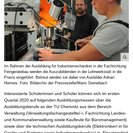
t
B
Im Rahmen der Ausbildung für Industriemechaniker in der Fachrichtung
i
Feingerätebau werden die Auszubildenden in der Lehrwerkstatt in die
l
Praxis eingeführt. Betreut werden sie dabei von Ausbilder Adrian
Hormes. Foto: Bildarchiv der Pressestelle/Mario Steinebach
d
v
Interessierte Schülerinnen und Schüler können sich im ersten
e
Quartal 2020 auf folgenden Ausbildungsmessen über die
r
Ausbildungsberufe an der TU Chemnitz aus dem Bereich
g
Verwaltung (Verwaltungsfachangestellte/-r, Fachrichtung Landes-
r
und Kommunalverwaltung sowie Kaufleute für Büromanagement)
ö
sowie über die technischen Ausbildungsberufe (Elektroniker/-in für
ß
Geräte und Systeme sowie Industriemechaniker/-in, Einsatzgebiet