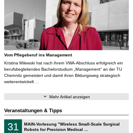
Vom Pflegeberuf ins Management
Kristina Milewski hat nach ihrem VWA-Abschluss erfolgreich ein
berufsbegleitendes Bachelorstudium „Management“ an der TU
Chemnitz gemeistert und damit ihren Bildungsweg strategisch
weiterentwickelt …
Mehr Artikel anzeigen
Veranstaltungen & Tipps
T
3
31
MAIN-Vorlesung "Wireless Small-Scale Surgical
U
1
Robots for Precision Medical …
C
.