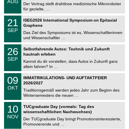
AUG
h
0
Der Vortrag stellt drahtlose medizinische Mikroroboter
e
8
für gezielte, …
m
.
n
2
T
i
2
21
ISEG2026 International Symposium on Epitaxial
0
U
t
1
2
Graphene
C
z
.
6
SEP
h
0
Das Ziel des Symposiums ist es, Wissenschaftlerinnen
e
9
und Wissenschaftler …
m
.
n
2
T
i
2
26
Selbstfahrende Autos: Technik und Zukunft
0
U
t
6
2
hautnah erleben
C
z
.
6
SEP
h
0
Kannst du dir vorstellen, dass Autos in Zukunft ganz
e
9
allein fahren? In …
m
.
n
2
T
i
0
09
IMMATRIKULATIONS- UND AUFTAKTFEIER
0
U
t
9
2
2026/2027
C
z
.
6
OKT
h
1
Traditionsgemäß werden jedes Jahr zum Beginn des
e
0
Wintersemesters die neuen …
m
.
n
2
Z
i
1
10
TUCgraduate Day (vormals: Tag des
0
e
t
0
2
wissenschaftlichen Nachwuchses)
n
z
.
6
NOV
t
1
Der TUCgraduate Day bringt Promotionsinteressierte,
r
1
Promovierende und …
u
.