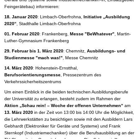
e
Feingerätebau) informieren:
r
n
18. Januar 2020
: Limbach-Oberfrohna,
Initiative „Ausbildung
2020“
, Stadthalle Limbach-Oberfrohna
01. Februar 2020
: Frankenberg,
Messe "BeWhatever"
, Martin-
Luther-Gymnasium Frankenberg
29. Februar bis 1. März 2020
: Chemnitz,
Ausbildungs- und
Studienmesse "mach was!"
, Messe Chemnitz
14. März 2020
: Hohenstein-Ernstthal,
Berufsorientierungsmesse
, Pressezentrum des
Verkehrssicherheitszentrums
Um einen Einblick in die beiden technischen Ausbildungsberufe
der Universität zu erlangen, besteht zudem im Rahmen der
Aktion „Schau rein! – Woche der offenen Unternehmen“
am
13. März 2020
in der Zeit von 13:00 bis 14:00 Uhr die Möglichkeit,
die Lehrwerkstätten zu besichtigen sowie mit den Ausbildern Lars
Gebhardt (Elektroniker für Geräte und Systeme) und Frank
Sternkopf (Industriemechaniker) über die Berufsausbildung an der