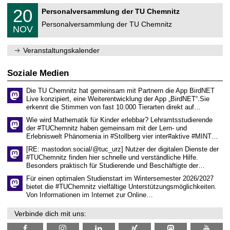
m
2
T
f
2
20
Personalversammlung der TU Chemnitz
0
U
ü
0
2
C
r
Personalversammlung der TU Chemnitz
.
6
NOV
h
d
1
e
e
1
m
n
.
Veranstaltungskalender
n
w
2
i
i
0
t
s
2
Soziale Medien
z
s
6
e
Die TU Chemnitz hat gemeinsam mit Partnern die App BirdNET
n
Live konzipiert, eine Weiterentwicklung der App „BirdNET“.Sie
s
erkennt die Stimmen von fast 10.000 Tierarten direkt auf…
c
h
Wie wird Mathematik für Kinder erlebbar? Lehramtsstudierende
a
der #TUChemnitz haben gemeinsam mit der Lern- und
f
Erlebniswelt Phänomenia in #Stollberg vier inter#aktive #MINT…
t
l
[RE: mastodon.social/@tuc_urz] Nutzer der digitalen Dienste der
i
#TUChemnitz finden hier schnelle und verständliche Hilfe.
c
Besonders praktisch für Studierende und Beschäftigte der…
h
e
Für einen optimalen Studienstart im Wintersemester 2026/2027
n
bietet die #TUChemnitz vielfältige Unterstützungsmöglichkeiten.
N
Von Informationen im Internet zur Online…
a
c
Verbinde dich mit uns:
h
w