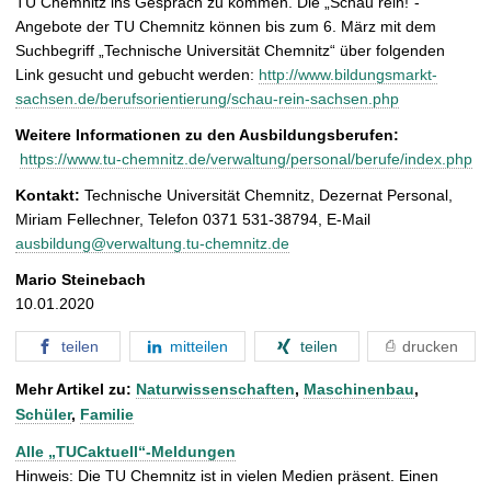
TU Chemnitz ins Gespräch zu kommen. Die „Schau rein!“-
Angebote der TU Chemnitz können bis zum 6. März mit dem
Suchbegriff „Technische Universität Chemnitz“ über folgenden
Link gesucht und gebucht werden:
http://www.bildungsmarkt-
sachsen.de/berufsorientierung/schau-rein-sachsen.php
Weitere Informationen zu den Ausbildungsberufen:
https://www.tu-chemnitz.de/verwaltung/personal/berufe/index.php
Kontakt:
Technische Universität Chemnitz, Dezernat Personal,
Miriam Fellechner, Telefon 0371 531-38794, E-Mail
ausbildung@verwaltung.tu-chemnitz.de
Mario Steinebach
10.01.2020
teilen
mitteilen
teilen
drucken
Mehr Artikel zu:
Naturwissenschaften
,
Maschinenbau
,
Schüler
,
Familie
Alle „TUCaktuell“-Meldungen
Hinweis: Die TU Chemnitz ist in vielen Medien präsent. Einen