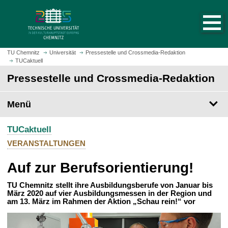
S
S
t
p
a
r
r
i
t
n
TU Chemnitz
Universität
Pressestelle und Crossmedia-Redaktion
s
TUCaktuell
g
e
e
Pressestelle und Crossmedia-Redaktion
i
z
t
u
Menü
e
m
a
H
u
TUCaktuell
a
f
u
VERANSTALTUNGEN
r
p
u
Auf zur Berufsorientierung!
t
f
i
e
TU Chemnitz stellt ihre Ausbildungsberufe von Januar bis
n
März 2020 auf vier Ausbildungsmessen in der Region und
n
h
am 13. März im Rahmen der Aktion „Schau rein!“ vor
a
l