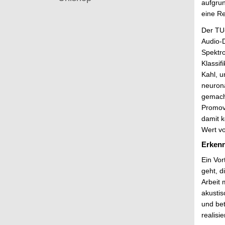
aufgrun
eine Re
Der TU-
Audio-D
Spektro
Klassif
Kahl, u
neurona
gemacht
Promove
damit k
Wert vo
Erkenn
Ein Vor
geht, d
Arbeit 
akustis
und be
realisie