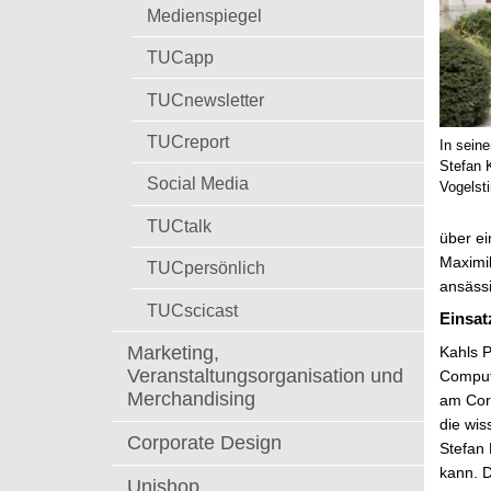
t
Medienspiegel
TUCapp
TUCnewsletter
TUCreport
In sein
Stefan 
Social Media
Vogelst
TUCtalk
über ei
Maximil
TUCpersönlich
ansässi
TUCscicast
Einsat
Marketing,
Kahls P
Veranstaltungsorganisation und
Computi
Merchandising
am Corn
die wis
Corporate Design
Stefan 
kann. D
Unishop