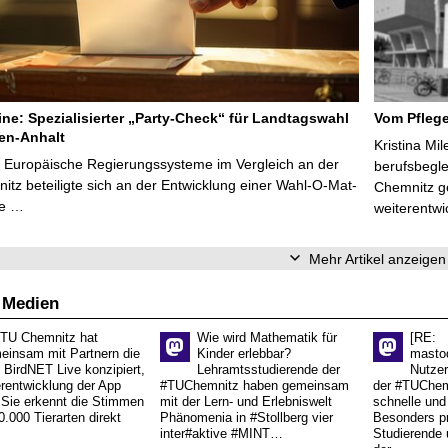
line: Spezialisierter „Party-Check“ für Landtagswahl
Vom Pfleg
en-Anhalt
Kristina Mi
r Europäische Regierungssysteme im Vergleich an der
berufsbegl
tz beteiligte sich an der Entwicklung einer Wahl-O-Mat-
Chemnitz ge
ve …
weiterentwi
Mehr Artikel anzeigen
 Medien
 TU Chemnitz hat
Wie wird Mathematik für
[RE:
einsam mit Partnern die
Kinder erlebbar?
masto
 BirdNET Live konzipiert,
Lehramtsstudierende der
Nutzer
erentwicklung der App
#TUChemnitz haben gemeinsam
der #TUChemn
.Sie erkennt die Stimmen
mit der Lern- und Erlebniswelt
schnelle und 
0.000 Tierarten direkt
Phänomenia in #Stollberg vier
Besonders pr
inter#aktive #MINT…
Studierende 