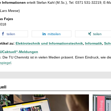
e Informationen
erteilt Stefan Kahl (M.Sc.), Tel. 0371 531-32219, E-M
 Lars Meese
)
as Fejes
2018
teilen
mitteilen
teilen
rtikel zu:
Elektrotechnik und Informationstechnik
,
Informatik
,
Sch
TUCaktuell“-Meldungen
: Die TU Chemnitz ist in vielen Medien präsent. Einen Eindruck, wie dies
spiegel
.
ell