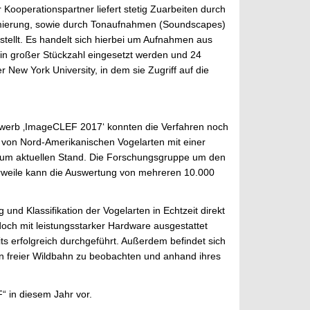
 Kooperationspartner liefert stetig Zuarbeiten durch
ammierung, sowie durch Tonaufnahmen (Soundscapes)
tellt. Es handelt sich hierbei um Aufnahmen aus
 in großer Stückzahl eingesetzt werden und 24
New York University, in dem sie Zugriff auf die
bewerb ‚ImageCLEF 2017‘ konnten die Verfahren noch
g von Nord-Amerikanischen Vogelarten mit einer
zum aktuellen Stand. Die Forschungsgruppe um den
lerweile kann die Auswertung von mehreren 10.000
nd Klassifikation der Vogelarten in Echtzeit direkt
och mit leistungsstarker Hardware ausgestattet
ts erfolgreich durchgeführt. Außerdem befindet sich
l in freier Wildbahn zu beobachten und anhand ihres
“ in diesem Jahr vor.