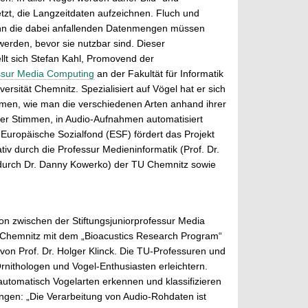
tzt, die Langzeitdaten aufzeichnen. Fluch und
nn die dabei anfallenden Datenmengen müssen
werden, bevor sie nutzbar sind. Dieser
llt sich Stefan Kahl, Promovend der
essur Media Computing
an der Fakultät für Informatik
ersität Chemnitz. Spezialisiert auf Vögel hat er sich
en, wie man die verschiedenen Arten anhand ihrer
hrer Stimmen, in Audio-Aufnahmen automatisiert
Europäische Sozialfond (ESF) fördert das Projekt
tiv durch die Professur Medieninformatik (Prof. Dr.
n durch Dr. Danny Kowerko) der TU Chemnitz sowie
n zwischen der Stiftungsjuniorprofessur Media
U Chemnitz mit dem „Bioacustics Research Program“
t von Prof. Dr. Holger Klinck. Die TU-Professuren und
Ornithologen und Vogel-Enthusiasten erleichtern.
automatisch Vogelarten erkennen und klassifizieren
ngen: „Die Verarbeitung von Audio-Rohdaten ist