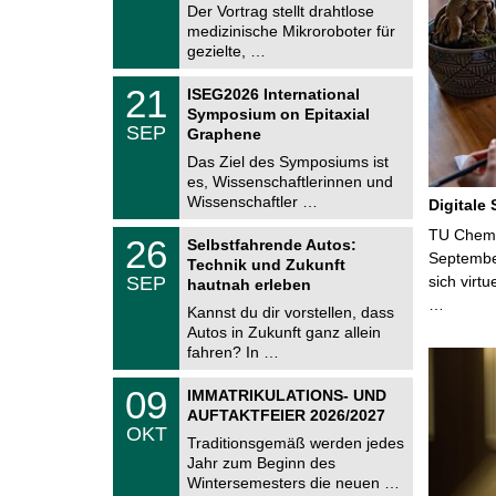
8
Der Vortrag stellt drahtlose
m
.
medizinische Mikroroboter für
n
2
i
gezielte, …
0
t
2
z
T
6
2
21
ISEG2026 International
U
1
Symposium on Epitaxial
C
.
SEP
h
Graphene
0
e
9
Das Ziel des Symposiums ist
m
.
es, Wissenschaftlerinnen und
n
2
i
Wissenschaftler …
Digitale
0
t
2
z
T
TU Chemni
6
2
26
Selbstfahrende Autos:
U
6
Septembe
Technik und Zukunft
C
.
SEP
sich virt
h
hautnah erleben
0
e
…
9
Kannst du dir vorstellen, dass
m
.
Autos in Zukunft ganz allein
n
2
i
fahren? In …
0
t
2
z
T
6
0
09
IMMATRIKULATIONS- UND
U
9
AUFTAKTFEIER 2026/2027
C
.
OKT
h
1
Traditionsgemäß werden jedes
e
0
Jahr zum Beginn des
m
.
Wintersemesters die neuen …
n
2