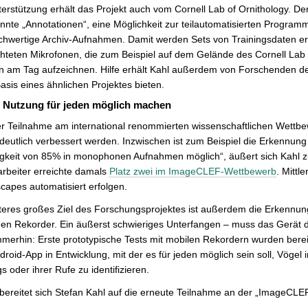
terstützung erhält das Projekt auch vom Cornell Lab of Ornithology. Der
nnte „Annotationen“, eine Möglichkeit zur teilautomatisierten Progr
hwertige Archiv-Aufnahmen. Damit werden Sets von Trainingsdaten ers
hteten Mikrofonen, die zum Beispiel auf dem Gelände des Cornell Lab
 am Tag aufzeichnen. Hilfe erhält Kahl außerdem von Forschenden der 
sis eines ähnlichen Projektes bieten.
 Nutzung für jeden möglich machen
er Teilnahme am international renommierten wissenschaftlichen Wett
deutlich verbessert werden. Inzwischen ist zum Beispiel die Erkennun
gkeit von 85% in monophonen Aufnahmen möglich“, äußert sich Kahl 
rbeiter erreichte damals
Platz zwei im ImageCLEF-Wettbewerb
. Mitt
apes automatisiert erfolgen.
teres großes Ziel des Forschungsprojektes ist außerdem die Erkennung u
en Rekorder. Ein äußerst schwieriges Unterfangen – muss das Gerät d
mmerhin: Erste prototypische Tests mit mobilen Rekordern wurden berei
droid-App in Entwicklung, mit der es für jeden möglich sein soll, Vöge
 oder ihrer Rufe zu identifizieren.
 bereitet sich Stefan Kahl auf die erneute Teilnahme an der „ImageCLEF