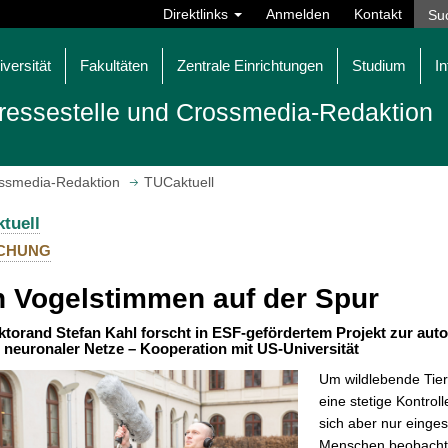
Direktlinks
Anmelden
Kontakt
iversität
Fakultäten
Zentrale Einrichtungen
Studium
In
ressestelle und Crossmedia-Redaktion
ossmedia-Redaktion
TUCaktuell
tuell
CHUNG
 Vogelstimmen auf der Spur
torand Stefan Kahl forscht in ESF-gefördertem Projekt zur au
s neuronaler Netze – Kooperation mit US-Universität
Um wildlebende Tier
eine stetige Kontro
sich aber nur einges
Menschen beobachten