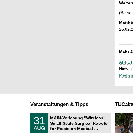
Weiter
(
Autor:
Matthi
26.02.
Mehr A
Alle „
Hinweis
Medien
Veranstaltungen & Tipps
TUCaktu
T
3
31
MAIN-Vorlesung "Wireless
U
1
Small-Scale Surgical Robots
C
.
AUG
h
for Precision Medical …
0
e