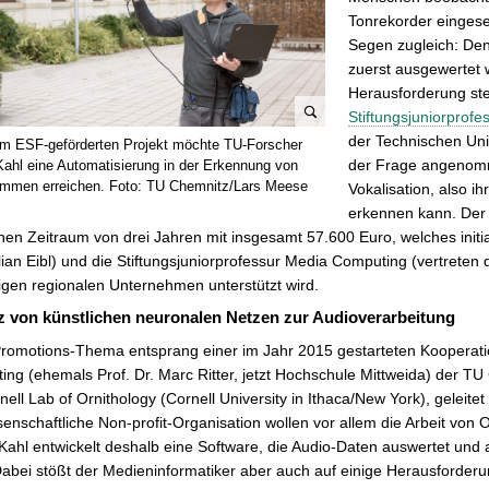
Tonrekorder eingese
Segen zugleich: De
zuerst ausgewertet 
Herausforderung ste
Stiftungsjuniorprof
B
der Technischen Univ
em ESF-geförderten Projekt möchte TU-Forscher
i
der Frage angenomm
Kahl eine Automatisierung in der Erkennung von
l
immen erreichen. Foto: TU Chemnitz/Lars Meese
Vokalisation, also i
d
erkennen kann. Der 
v
nen Zeitraum von drei Jahren mit insgesamt 57.600 Euro, welches initia
e
ian Eibl) und die Stiftungsjuniorprofessur Media Computing (vertrete
r
gen regionalen Unternehmen unterstützt wird.
g
z von künstlichen neuronalen Netzen zur Audioverarbeitung
r
romotions-Thema entsprang einer im Jahr 2015 gestarteten Kooperatio
ö
ng (ehemals Prof. Dr. Marc Ritter, jetzt Hochschule Mittweida) der T
ß
ell Lab of Ornithology (Cornell University in Ithaca/New York), geleite
e
senschaftliche Non-profit-Organisation wollen vor allem die Arbeit von 
r
Kahl entwickelt deshalb eine Software, die Audio-Daten auswertet und 
n
abei stößt der Medieninformatiker aber auch auf einige Herausforderu