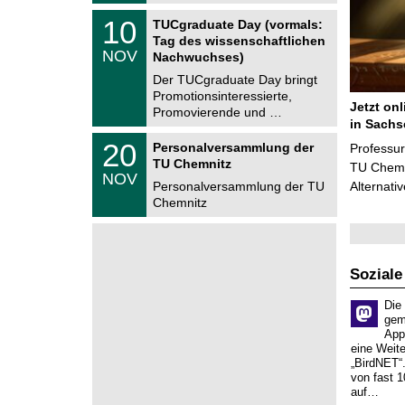
i
0
Z
t
1
10
2
TUCgraduate Day (vormals:
e
z
0
6
Tag des wissenschaftlichen
n
.
NOV
t
Nachwuchses)
1
r
1
Der TUCgraduate Day bringt
u
.
Promotionsinteressierte,
m
2
Jetzt on
f
Promovierende und …
0
ü
in Sachs
2
r
T
6
2
20
Personalversammlung der
Professu
d
U
0
TU Chemnitz
e
C
TU Chemni
.
NOV
n
h
1
Personalversammlung der TU
Alternati
w
e
1
Chemnitz
i
m
.
s
n
2
s
i
0
e
t
2
n
z
6
s
Soziale
c
h
Die
a
gem
f
App
t
eine Weit
l
„BirdNET“
i
von fast 1
c
auf…
h