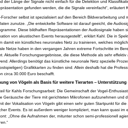
d der Länge der Signale nicht einfach für die Detektion und Klassifik
präsentation gefunden werden, die die Signale vereinfacht“, erläutert K
Forscher selbst ist spezialisiert auf den Bereich Bildverarbeitung und 
aten zunutze. „Die entwickelte Software ist darauf geeicht, die Audiosi
gramme. Diese bildhaften Repräsentationen der Audiosignale haben si
ikation von akustischen Events herausgestellt“, erklärt Kahl. Die i
m damit ein künstliches neuronales Netz zu trainieren, welches möglich
le Netze haben in den vergangen Jahren extreme Fortschritte im Berei
. Aktuelle Forschungsergebnisse, die diese Methode als sehr effektiv
nd. Allerdings benötigt das künstliche neuronale Netz spezielle Prozes
ostspieligen) Grafikkarten zu finden sind. Allein deshalb hat die Profe
n circa 30.000 Euro beschafft.
ung von Vögeln als Basis für weitere Tierarten – Unterstützung 
teil für Kahls Forschungsarbeit: Die Gemeinschaft der Vogel-Enthusias
ie Geräusche der Tiere mit gerichteten Mikrofonen aufzunehmen und di
mit der Vokalisation von Vögeln gibt einen sehr guten Startpunkt für die
cher Events. Es ist außerdem weniger kompliziert, man kann quasi im e
tont: „Ohne die Aufnahmen der, mitunter schon semi-professionell ag
ren.“