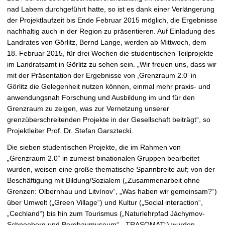
r
nad Labem durchgeführt hatte, so ist es dank einer Verlängerung
g
der Projektlaufzeit bis Ende Februar 2015 möglich, die Ergebnisse
r
nachhaltig auch in der Region zu präsentieren. Auf Einladung des
ö
Landrates von Görlitz, Bernd Lange, werden ab Mittwoch, dem
ß
18. Februar 2015, für drei Wochen die studentischen Teilprojekte
e
im Landratsamt in Görlitz zu sehen sein. „Wir freuen uns, dass wir
r
mit der Präsentation der Ergebnisse von ,Grenzraum 2.0‘ in
n
Görlitz die Gelegenheit nutzen können, einmal mehr praxis- und
anwendungsnah Forschung und Ausbildung im und für den
Grenzraum zu zeigen, was zur Vernetzung unserer
grenzüberschreitenden Projekte in der Gesellschaft beiträgt“, so
Projektleiter Prof. Dr. Stefan Garsztecki.
Die sieben studentischen Projekte, die im Rahmen von
„Grenzraum 2.0“ in zumeist binationalen Gruppen bearbeitet
wurden, weisen eine große thematische Spannbreite auf; von der
Beschäftigung mit Bildung/Sozialem („Zusammenarbeit ohne
Grenzen: Olbernhau und Litvínov“, „Was haben wir gemeinsam?“)
über Umwelt („Green Village“) und Kultur („Social interaction“,
„Cechland“) bis hin zum Tourismus („Naturlehrpfad Jáchymov-
Schneeberg und Bergbaumuseum“, „TRASOMAT“) wurden