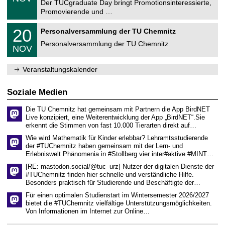
1
Der TUCgraduate Day bringt Promotionsinteressierte,
r
1
Promovierende und …
u
.
m
2
T
f
2
20
Personalversammlung der TU Chemnitz
0
U
ü
0
2
C
r
Personalversammlung der TU Chemnitz
.
6
NOV
h
d
1
e
e
1
m
n
.
Veranstaltungskalender
n
w
2
i
i
0
t
s
2
Soziale Medien
z
s
6
e
Die TU Chemnitz hat gemeinsam mit Partnern die App BirdNET
n
Live konzipiert, eine Weiterentwicklung der App „BirdNET“.Sie
s
erkennt die Stimmen von fast 10.000 Tierarten direkt auf…
c
h
Wie wird Mathematik für Kinder erlebbar? Lehramtsstudierende
a
der #TUChemnitz haben gemeinsam mit der Lern- und
f
Erlebniswelt Phänomenia in #Stollberg vier inter#aktive #MINT…
t
l
[RE: mastodon.social/@tuc_urz] Nutzer der digitalen Dienste der
i
#TUChemnitz finden hier schnelle und verständliche Hilfe.
c
Besonders praktisch für Studierende und Beschäftigte der…
h
e
Für einen optimalen Studienstart im Wintersemester 2026/2027
n
bietet die #TUChemnitz vielfältige Unterstützungsmöglichkeiten.
N
Von Informationen im Internet zur Online…
a
c