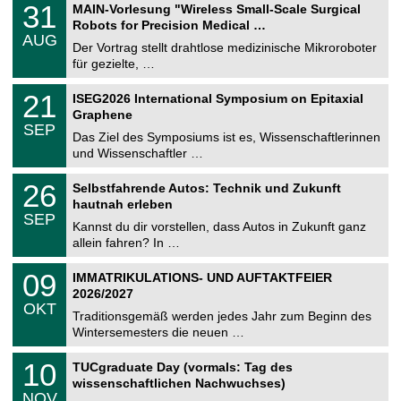
T
3
31
MAIN-Vorlesung "Wireless Small-Scale Surgical
U
1
Robots for Precision Medical …
C
.
AUG
h
0
Der Vortrag stellt drahtlose medizinische Mikroroboter
e
8
für gezielte, …
m
.
n
2
T
i
2
21
ISEG2026 International Symposium on Epitaxial
0
U
t
1
2
Graphene
C
z
.
6
SEP
h
0
Das Ziel des Symposiums ist es, Wissenschaftlerinnen
e
9
und Wissenschaftler …
m
.
n
2
T
i
2
26
Selbstfahrende Autos: Technik und Zukunft
0
U
t
6
2
hautnah erleben
C
z
.
6
SEP
h
0
Kannst du dir vorstellen, dass Autos in Zukunft ganz
e
9
allein fahren? In …
m
.
n
2
T
i
0
09
IMMATRIKULATIONS- UND AUFTAKTFEIER
0
U
t
9
2
2026/2027
C
z
.
6
OKT
h
1
Traditionsgemäß werden jedes Jahr zum Beginn des
e
0
Wintersemesters die neuen …
m
.
n
2
Z
i
1
10
TUCgraduate Day (vormals: Tag des
0
e
t
0
2
wissenschaftlichen Nachwuchses)
n
z
.
6
NOV
t