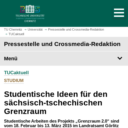
S
S
t
p
a
r
r
i
t
n
TU Chemnitz
Universität
Pressestelle und Crossmedia-Redaktion
s
TUCaktuell
g
e
e
Pressestelle und Crossmedia-Redaktion
i
z
t
u
Menü
e
m
a
H
u
TUCaktuell
a
f
u
STUDIUM
r
p
u
Studentische Ideen für den
t
f
i
sächsisch-tschechischen
e
n
Grenzraum
n
h
a
Studentische Arbeiten des Projekts „Grenzraum 2.0“ sind
l
vom 18. Februar bis 13. März 2015 im Landratsamt Görlitz