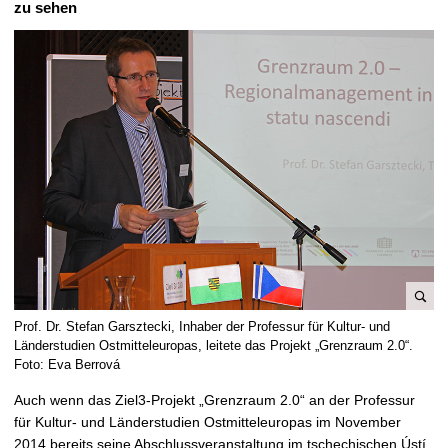
zu sehen
t
B
Prof. Dr. Stefan Garsztecki, Inhaber der Professur für Kultur- und
i
Länderstudien Ostmitteleuropas, leitete das Projekt „Grenzraum 2.0“.
l
Foto: Eva Berrová
d
Auch wenn das Ziel3-Projekt „Grenzraum 2.0“ an der Professur
v
für Kultur- und Länderstudien Ostmitteleuropas im November
e
2014 bereits seine Abschlussveranstaltung im tschechischen Ústí