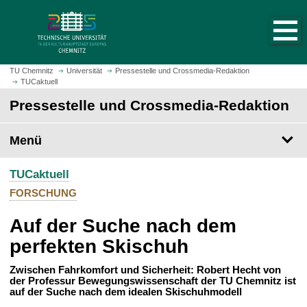
S
S
t
p
a
r
r
i
t
n
TU Chemnitz
Universität
Pressestelle und Crossmedia-Redaktion
s
TUCaktuell
g
e
e
Pressestelle und Crossmedia-Redaktion
i
z
t
u
Menü
e
m
a
H
u
TUCaktuell
a
f
u
FORSCHUNG
r
p
u
Auf der Suche nach dem
t
f
i
perfekten Skischuh
e
n
n
h
Zwischen Fahrkomfort und Sicherheit: Robert Hecht von
der Professur Bewegungswissenschaft der TU Chemnitz ist
a
auf der Suche nach dem idealen Skischuhmodell
l