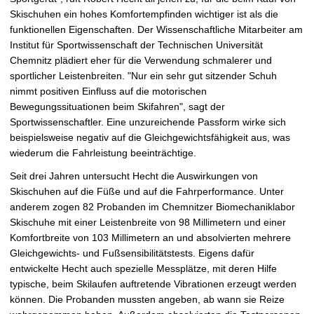
e
Skischuhen ein hohes Komfortempfinden wichtiger ist als die
ö
funktionellen Eigenschaften. Der Wissenschaftliche Mitarbeiter am
f
Institut für Sportwissenschaft der Technischen Universität
f
Chemnitz plädiert eher für die Verwendung schmalerer und
n
sportlicher Leistenbreiten. "Nur ein sehr gut sitzender Schuh
e
nimmt positiven Einfluss auf die motorischen
n
Bewegungssituationen beim Skifahren", sagt der
Sportwissenschaftler. Eine unzureichende Passform wirke sich
beispielsweise negativ auf die Gleichgewichtsfähigkeit aus, was
wiederum die Fahrleistung beeinträchtige.
Seit drei Jahren untersucht Hecht die Auswirkungen von
Skischuhen auf die Füße und auf die Fahrperformance. Unter
anderem zogen 82 Probanden im Chemnitzer Biomechaniklabor
Skischuhe mit einer Leistenbreite von 98 Millimetern und einer
Komfortbreite von 103 Millimetern an und absolvierten mehrere
Gleichgewichts- und Fußsensibilitätstests. Eigens dafür
entwickelte Hecht auch spezielle Messplätze, mit deren Hilfe
typische, beim Skilaufen auftretende Vibrationen erzeugt werden
können. Die Probanden mussten angeben, ab wann sie Reize