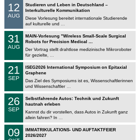
S
1
12
Studieren und Leben in Deutschland –
o
2
Interkulturelle Kommunikation
n
.
AUG
s
0
Diese Vorlesung bereitet internationale Studierende
t
8
auf kulturelle und …
i
.
g
2
T
e
3
31
MAIN-Vorlesung "Wireless Small-Scale Surgical
0
U
1
2
Robots for Precision Medical …
C
.
6
AUG
h
0
Der Vortrag stellt drahtlose medizinische Mikroroboter
e
8
für gezielte, …
m
.
n
2
T
i
2
21
ISEG2026 International Symposium on Epitaxial
0
U
t
1
2
Graphene
C
z
.
6
SEP
h
0
Das Ziel des Symposiums ist es, Wissenschaftlerinnen
e
9
und Wissenschaftler …
m
.
n
2
T
i
2
26
Selbstfahrende Autos: Technik und Zukunft
0
U
t
6
2
hautnah erleben
C
z
.
6
SEP
h
0
Kannst du dir vorstellen, dass Autos in Zukunft ganz
e
9
allein fahren? In …
m
.
n
2
T
i
0
09
IMMATRIKULATIONS- UND AUFTAKTFEIER
0
U
t
9
2
2026/2027
C
z
.
6