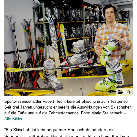
t
G
Sportwissenschaftler Robert Hecht bereitet Skischuhe zum Testen vor.
a
Seit drei Jahren untersucht er bereits die Auswirkungen von Skischuhen
l
auf die Füße und auf die Fahrperformance. Foto: Mario Steinebach –
Alle Bilder …
e
r
"Ein Skischuh ist kein bequemer Hausschuh, sondern ein
i
Sportgerät", ruft Robert Hecht all jenen zu, für die beim Kauf von