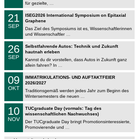
8
für gezielte, …
m
.
n
2
T
i
2
21
ISEG2026 International Symposium on Epitaxial
0
U
t
1
2
Graphene
C
z
.
6
SEP
h
0
Das Ziel des Symposiums ist es, Wissenschaftlerinnen
e
9
und Wissenschaftler …
m
.
n
2
T
i
2
26
Selbstfahrende Autos: Technik und Zukunft
0
U
t
6
2
hautnah erleben
C
z
.
6
SEP
h
0
Kannst du dir vorstellen, dass Autos in Zukunft ganz
e
9
allein fahren? In …
m
.
n
2
T
i
0
09
IMMATRIKULATIONS- UND AUFTAKTFEIER
0
U
t
9
2
2026/2027
C
z
.
6
OKT
h
1
Traditionsgemäß werden jedes Jahr zum Beginn des
e
0
Wintersemesters die neuen …
m
.
n
2
Z
i
1
10
TUCgraduate Day (vormals: Tag des
0
e
t
0
2
wissenschaftlichen Nachwuchses)
n
z
.
6
NOV
t
1
Der TUCgraduate Day bringt Promotionsinteressierte,
r
1
Promovierende und …
u
.
m
2
f