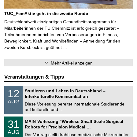
TUC_FemAktiv geht in die zweite Runde
Deutschlandweit einzigartiges Gesundheitsprogramms für
Mitarbeiterinnen der TU Chemnitz ist erfolgreich gestartet –
Teilnehmerinnen berichten von Verbesserungen in Fitness,
Beweglichkeit, Kraft und Wohlbefinden – Anmeldung für den
zweiten Kursblock ist geöffnet …
Mehr Artikel anzeigen
Veranstaltungen & Tipps
S
1
12
Studieren und Leben in Deutschland –
o
2
Interkulturelle Kommunikation
n
.
AUG
s
0
Diese Vorlesung bereitet internationale Studierende
t
8
auf kulturelle und …
i
.
g
2
T
e
3
31
MAIN-Vorlesung "Wireless Small-Scale Surgical
0
U
1
2
Robots for Precision Medical …
C
.
6
AUG
h
0
Der Vortrag stellt drahtlose medizinische Mikroroboter
e