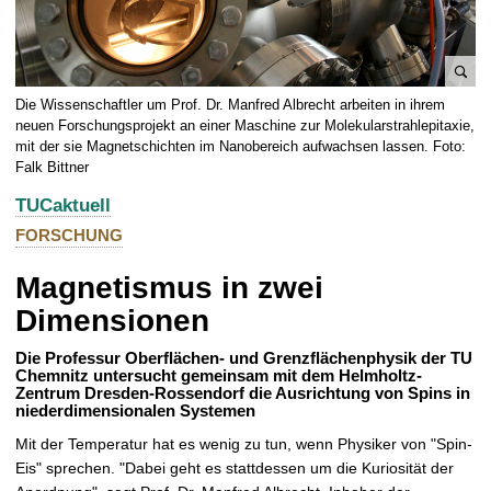
t
B
Die Wissenschaftler um Prof. Dr. Manfred Albrecht arbeiten in ihrem
i
neuen Forschungsprojekt an einer Maschine zur Molekularstrahlepitaxie,
l
mit der sie Magnetschichten im Nanobereich aufwachsen lassen. Foto:
Falk Bittner
d
v
TUCaktuell
e
FORSCHUNG
r
g
Magnetismus in zwei
r
Dimensionen
ö
ß
Die Professur Oberflächen- und Grenzflächenphysik der TU
e
Chemnitz untersucht gemeinsam mit dem Helmholtz-
r
Zentrum Dresden-Rossendorf die Ausrichtung von Spins in
niederdimensionalen Systemen
n
Mit der Temperatur hat es wenig zu tun, wenn Physiker von "Spin-
Eis" sprechen. "Dabei geht es stattdessen um die Kuriosität der