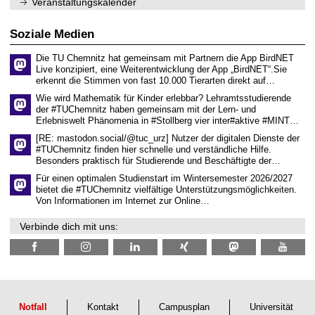
0
Veranstaltungskalender
ü
2
r
6
d
Soziale Medien
e
n
Die TU Chemnitz hat gemeinsam mit Partnern die App BirdNET
w
Live konzipiert, eine Weiterentwicklung der App „BirdNET“.Sie
i
erkennt die Stimmen von fast 10.000 Tierarten direkt auf…
s
s
Wie wird Mathematik für Kinder erlebbar? Lehramtsstudierende
e
der #TUChemnitz haben gemeinsam mit der Lern- und
n
Erlebniswelt Phänomenia in #Stollberg vier inter#aktive #MINT…
s
c
[RE: mastodon.social/@tuc_urz] Nutzer der digitalen Dienste der
h
#TUChemnitz finden hier schnelle und verständliche Hilfe.
a
Besonders praktisch für Studierende und Beschäftigte der…
f
t
Für einen optimalen Studienstart im Wintersemester 2026/2027
l
bietet die #TUChemnitz vielfältige Unterstützungsmöglichkeiten.
i
Von Informationen im Internet zur Online…
c
h
Verbinde dich mit uns:
e
n
N
a
c
h
w
u
Notfall
Kontakt
Campusplan
Universität
c