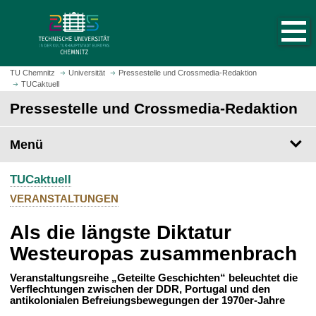
S
S
t
p
a
r
r
i
t
n
TU Chemnitz
Universität
Pressestelle und Crossmedia-Redaktion
s
TUCaktuell
g
e
e
Pressestelle und Crossmedia-Redaktion
i
z
t
u
Menü
e
m
a
H
u
TUCaktuell
a
f
u
VERANSTALTUNGEN
r
p
u
Als die längste Diktatur
t
f
i
Westeuropas zusammenbrach
e
n
n
h
Veranstaltungsreihe „Geteilte Geschichten“ beleuchtet die
Verflechtungen zwischen der DDR, Portugal und den
a
antikolonialen Befreiungsbewegungen der 1970er-Jahre
l