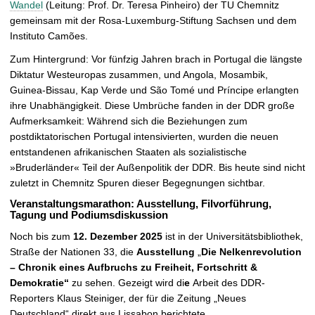
Wandel
(Leitung:
Prof. Dr. Teresa Pinheiro) der TU Chemnitz
ß
gemeinsam mit der Rosa-Luxemburg-Stiftung Sachsen und dem
e
Instituto Camões.
r
n
Zum Hintergrund: Vor fünfzig Jahren brach in Portugal die längste
Diktatur Westeuropas zusammen, und Angola, Mosambik,
Guinea-Bissau, Kap Verde und São Tomé und Príncipe erlangten
ihre Unabhängigkeit. Diese Umbrüche fanden in der DDR große
Aufmerksamkeit: Während sich die Beziehungen zum
postdiktatorischen Portugal intensivierten, wurden die neuen
entstandenen afrikanischen Staaten als sozialistische
»Bruderländer« Teil der Außenpolitik der DDR. Bis heute sind nicht
zuletzt in Chemnitz Spuren dieser Begegnungen sichtbar.
Veranstaltungsmarathon: Ausstellung, Filvorführung,
Tagung und Podiumsdiskussion
Noch bis zum
12. Dezember 2025
ist in der Universitätsbibliothek,
Straße der Nationen 33, die
Ausstellung
„
Die Nelkenrevolution
– Chronik eines Aufbruchs zu Freiheit, Fortschritt &
Demokratie“
zu sehen. Gezeigt wird di
e
Arbeit des DDR-
Reporters Klaus Steiniger, der für die Zeitung „Neues
Deutschland“
direkt aus Lissabon berichtete.