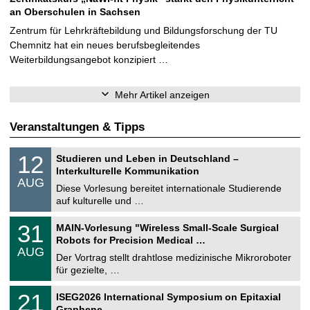
an Oberschulen in Sachsen
Zentrum für Lehrkräftebildung und Bildungsforschung der TU
Chemnitz hat ein neues berufsbegleitendes
Weiterbildungsangebot konzipiert …
Mehr Artikel anzeigen
Veranstaltungen & Tipps
S
1
12
Studieren und Leben in Deutschland –
o
2
Interkulturelle Kommunikation
n
.
AUG
s
0
Diese Vorlesung bereitet internationale Studierende
t
8
auf kulturelle und …
i
.
g
2
T
e
3
31
MAIN-Vorlesung "Wireless Small-Scale Surgical
0
U
1
2
Robots for Precision Medical …
C
.
6
AUG
h
0
Der Vortrag stellt drahtlose medizinische Mikroroboter
e
8
für gezielte, …
m
.
n
2
T
i
2
21
ISEG2026 International Symposium on Epitaxial
0
U
t
1
2
Graphene