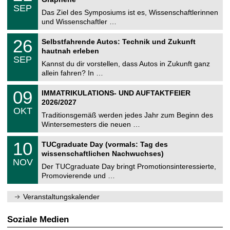
C
z
.
6
SEP
h
0
Das Ziel des Symposiums ist es, Wissenschaftlerinnen
e
9
und Wissenschaftler …
m
.
n
2
T
i
2
26
Selbstfahrende Autos: Technik und Zukunft
0
U
t
6
2
hautnah erleben
C
z
.
6
SEP
h
0
Kannst du dir vorstellen, dass Autos in Zukunft ganz
e
9
allein fahren? In …
m
.
n
2
T
i
0
09
IMMATRIKULATIONS- UND AUFTAKTFEIER
0
U
t
9
2
2026/2027
C
z
.
6
OKT
h
1
Traditionsgemäß werden jedes Jahr zum Beginn des
e
0
Wintersemesters die neuen …
m
.
n
2
Z
i
1
10
TUCgraduate Day (vormals: Tag des
0
e
t
0
2
wissenschaftlichen Nachwuchses)
n
z
.
6
NOV
t
1
Der TUCgraduate Day bringt Promotionsinteressierte,
r
1
Promovierende und …
u
.
m
2
f
0
Veranstaltungskalender
ü
2
r
6
d
Soziale Medien
e