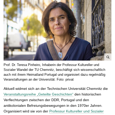
t
B
Prof. Dr. Teresa Pinheiro, Inhaberin der Professur Kultureller und
i
Sozialer Wandel der TU Chemnitz, beschäftigt sich wissenschaftlich
l
auch mit ihrem Heimatland Portugal und organisiert dazu regelmäßig
Veranstaltungen an der Universität. Foto: privat
d
v
Aktuell widmet sich an der Technischen Universität Chemnitz die
e
Veranstaltungsreihe „Geteilte Geschichten“
den historischen
r
Verflechtungen zwischen der DDR, Portugal und den
g
antikolonialen Befreiungsbewegungen in den 1970er Jahren.
r
Organisiert wird sie von der
Professur Kultureller und Sozialer
ö