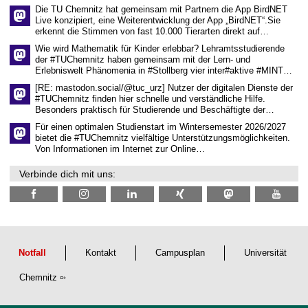
n
Die TU Chemnitz hat gemeinsam mit Partnern die App BirdNET
w
Live konzipiert, eine Weiterentwicklung der App „BirdNET“.Sie
i
erkennt die Stimmen von fast 10.000 Tierarten direkt auf…
s
s
Wie wird Mathematik für Kinder erlebbar? Lehramtsstudierende
e
der #TUChemnitz haben gemeinsam mit der Lern- und
n
Erlebniswelt Phänomenia in #Stollberg vier inter#aktive #MINT…
s
c
[RE: mastodon.social/@tuc_urz] Nutzer der digitalen Dienste der
h
#TUChemnitz finden hier schnelle und verständliche Hilfe.
a
Besonders praktisch für Studierende und Beschäftigte der…
f
t
Für einen optimalen Studienstart im Wintersemester 2026/2027
l
bietet die #TUChemnitz vielfältige Unterstützungsmöglichkeiten.
i
Von Informationen im Internet zur Online…
c
h
Verbinde dich mit uns:
e
n
N
a
c
h
w
u
Notfall
Kontakt
Campusplan
Universität
c
h
Chemnitz
s