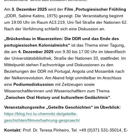
Am
3. Dezember 2025
wird der
Film
„
Portugiesischer Frühling
„(DDR, Sabine Katins, 1975) gezeigt. Die Veranstaltung beginnt
um 19:00 Uhr im Raum A13.219, Uni-Teil Straße der Nationen 62.
Nach der Vorführung schließt sich eine Diskussion an.
„Brückenbau in Mauerzeiten: Die DDR und das Ende des
portugiesischen Kolonialreichs“
ist das Thema einer Tagung,
die am
4. Dezember 2025
von 9:30 bis 17:00 Uhr im IdeenReich
der Universitätsbibliothek, Straße der Nationen 33, stattfindet. Im
Mittelpunkt stehen Fachvorträge und Diskussionen zu den
Beziehungen der DDR mit Portugal, Angola und Mosambik nach
der Nelkenrevolution. Am Abend folgt unmittelbar im Anschluss
eine
Podiumsdiskussion
mit Zeitzeugen sowie
Wissenschaftlerinnen und Wissenschaftlern zum Thema
„
Zwischen Oral History und kulturellem Gedächtnis“
.
Veranstaltungsreihe „Geteilte Geschichten“ im Überblick:
https://blog.hrz.tu-chemnitz.de/geteilte-
geschichten/filmvorfuehrung-gespraech/
Kontakt:
Prof. Dr. Teresa Pinheiro, Tel. +49 (0)371 531-35014, E-