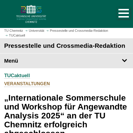
S
S
t
p
a
r
r
i
t
n
TU Chemnitz
Universität
Pressestelle und Crossmedia-Redaktion
s
TUCaktuell
g
e
e
Pressestelle und Crossmedia-Redaktion
i
z
t
u
Menü
e
m
a
H
u
TUCaktuell
a
f
u
VERANSTALTUNGEN
r
p
u
„Internationale Sommerschule
t
f
i
und Workshop für Angewandte
e
n
Analysis 2025“ an der TU
n
h
a
Chemnitz erfolgreich
l