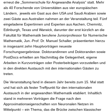
erneut die „Sommerschule für Angewandte Analysis“ statt. Mehr
e
als 40 Forschende von Universitäten aus vier europäischen
r
Ländern, jeweils ein Gast aus den USA und Saudi Arabien sowie
g
zwei Gäste aus Australien nahmen an der Veranstaltung teil. Fünf
r
eingeladene Expertinnen und Experten aus Aachen, Chemnitz,
ö
Edinburgh, Texas und Warwick, darunter der erst kürzlich an die
ß
Fakultät für Mathematik berufene Juniorprofessor für Numerische
e
Mathematik, Jun.-Prof. Dr. Manuel Schaller, präsentierten hierzu
r
in insgesamt zehn Hauptvorträgen neueste
n
Forschungsergebnisse. Doktorandinnen und Doktoranden sowie
PostDocs erhielten am Nachmittag die Gelegenheit, eigene
Arbeiten in Kurzvorträgen oder Posterbeiträgen vorzustellen und
in den direkten Austausch mit den internationalen Gästen zu
treten.
Die Veranstaltung fand in diesem Jahr bereits zum 15. Mal statt
und hat sich als fester Treffpunkt für den internationalen
Austausch in der angewandten Mathematik etabliert. Inhaltlich
stand in mehreren Vorträgen die Frage nach den
Approximationseigenschaften von Neuronalen Netzen im
Mittelpunkt – ein Thema, das die Brücke zwischen klassischer