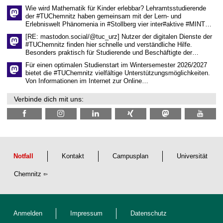
s
Wie wird Mathematik für Kinder erlebbar? Lehramtsstudierende
e
der #TUChemnitz haben gemeinsam mit der Lern- und
n
Erlebniswelt Phänomenia in #Stollberg vier inter#aktive #MINT…
s
c
[RE: mastodon.social/@tuc_urz] Nutzer der digitalen Dienste der
h
#TUChemnitz finden hier schnelle und verständliche Hilfe.
a
Besonders praktisch für Studierende und Beschäftigte der…
f
t
Für einen optimalen Studienstart im Wintersemester 2026/2027
l
bietet die #TUChemnitz vielfältige Unterstützungsmöglichkeiten.
i
Von Informationen im Internet zur Online…
c
h
Verbinde dich mit uns:
e
n
N
a
c
h
w
u
Notfall
Kontakt
Campusplan
Universität
c
h
Chemnitz
s
Anmelden
Impressum
Datenschutz