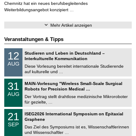
Chemnitz hat ein neues berufsbegleitendes
Weiterbildungsangebot konzipiert …
Mehr Artikel anzeigen
Veranstaltungen & Tipps
S
1
12
Studieren und Leben in Deutschland –
o
2
Interkulturelle Kommunikation
n
.
AUG
s
0
Diese Vorlesung bereitet internationale Studierende
t
8
auf kulturelle und …
i
.
g
2
T
e
3
31
MAIN-Vorlesung "Wireless Small-Scale Surgical
0
U
1
2
Robots for Precision Medical …
C
.
6
AUG
h
0
Der Vortrag stellt drahtlose medizinische Mikroroboter
e
8
für gezielte, …
m
.
n
2
T
i
2
21
ISEG2026 International Symposium on Epitaxial
0
U
t
1
2
Graphene
C
z
.
6
SEP
h
0
Das Ziel des Symposiums ist es, Wissenschaftlerinnen
e
9
und Wissenschaftler …
m
.