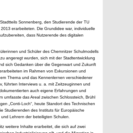
es Stadtteils Sonnenberg, den Studierende der TU
13 erarbeiteten. Die Grundidee war, individuelle
ufzubereiten, dass Nutzerende des digitalen
hülerinnen und Schüler des Chemnitzer Schulmodells
u angeregt wurden, sich mit der Stadtentwicklung
 und sich Gedanken über die Gegenwart und Zukunft
 erarbeiteten im Rahmen von Exkursionen und
it dem Thema und das Kennenlernen verschiedener
, führten Interviews u. a. mit Zeitzeuginnen und
d dokumentierten auch eigene Erfahrungen und
 umfasste das Areal zwischen Schlossteich, Brühl
gen „Conti-Loch“, heute Standort des Technischen
e Studierenden des Instituts für Europäische
und Lehrern der beteiligten Schulen.
eitere Inhalte erarbeitet, die sich auf zwei
schen Industrialisierung gilt, und die Migration in