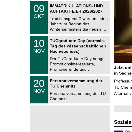
2
z
T
6
0
09
IMMATRIKULATIONS- UND
U
9
AUFTAKTFEIER 2026/2027
C
.
OKT
h
1
Traditionsgemäß werden jedes
e
0
Jahr zum Beginn des
m
.
Wintersemesters die neuen …
n
2
i
0
Z
t
1
10
2
TUCgraduate Day (vormals:
e
z
0
6
Tag des wissenschaftlichen
n
.
NOV
t
Nachwuchses)
1
r
1
Der TUCgraduate Day bringt
u
.
Promotionsinteressierte,
m
2
Jetzt on
f
Promovierende und …
0
ü
in Sachs
2
r
T
6
2
20
Personalversammlung der
Professu
d
U
0
TU Chemnitz
e
C
TU Chemni
.
NOV
n
h
1
Personalversammlung der TU
Alternati
w
e
1
Chemnitz
i
m
.
s
n
2
s
i
0
e
t
2
n
z
6
s
Soziale
c
h