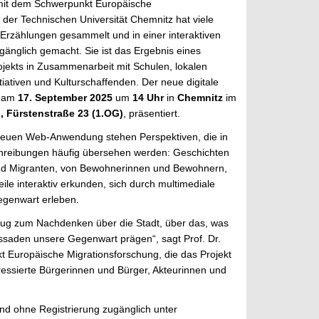
it dem Schwerpunkt Europäische
 der Technischen Universität Chemnitz hat viele
 Erzählungen gesammelt und in einer interaktiven
nglich gemacht. Sie ist das Ergebnis eines
rojekts in Zusammenarbeit mit Schulen, lokalen
itiativen und Kulturschaffenden. Der neue digitale
s am
17. September 2025
um
14 Uhr
in
Chemnitz
im
, Fürstenstraße 23 (1.OG)
, präsentiert.
neuen Web-Anwendung stehen Perspektiven, die in
schreibungen häufig übersehen werden: Geschichten
nd Migranten, von Bewohnerinnen und Bewohnern,
le interaktiv erkunden, sich durch multimediale
egenwart erleben.
kzeug zum Nachdenken über die Stadt, über das, was
Fassaden unsere Gegenwart prägen“, sagt Prof. Dr.
t Europäische Migrationsforschung, die das Projekt
ressierte Bürgerinnen und Bürger, Akteurinnen und
nd ohne Registrierung zugänglich unter