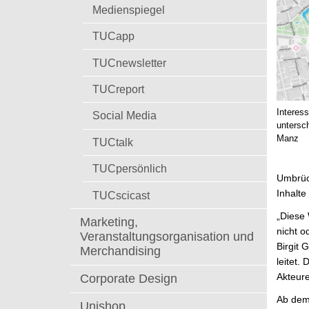
t
Medienspiegel
TUCapp
TUCnewsletter
TUCreport
Interes
Social Media
untersc
Manz
TUCtalk
TUCpersönlich
Umbrüch
Inhalte
TUCscicast
„Diese 
Marketing,
nicht o
Veranstaltungsorganisation und
Birgit 
Merchandising
leitet.
Akteur
Corporate Design
Ab dem 
Unishop