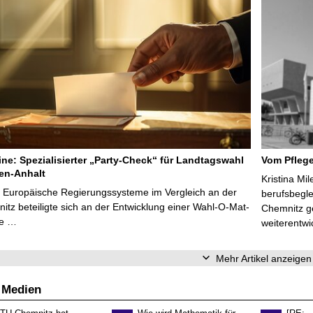
line: Spezialisierter „Party-Check“ für Landtagswahl
Vom Pfleg
en-Anhalt
Kristina Mi
r Europäische Regierungssysteme im Vergleich an der
berufsbegl
tz beteiligte sich an der Entwicklung einer Wahl-O-Mat-
Chemnitz ge
ve …
weiterentwi
Mehr Artikel anzeigen
 Medien