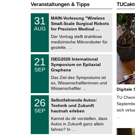
Veranstaltungen & Tipps
TUCaktu
T
3
31
MAIN-Vorlesung "Wireless
U
1
Small-Scale Surgical Robots
C
.
AUG
h
for Precision Medical …
0
e
8
Der Vortrag stellt drahtlose
m
.
medizinische Mikroroboter für
n
2
i
gezielte, …
0
t
2
z
T
6
2
21
ISEG2026 International
U
1
Symposium on Epitaxial
C
.
SEP
h
Graphene
0
e
9
Das Ziel des Symposiums ist
m
.
es, Wissenschaftlerinnen und
n
2
i
Wissenschaftler …
Digitale
0
t
2
z
T
TU Chemni
6
2
26
Selbstfahrende Autos:
U
6
Septembe
Technik und Zukunft
C
.
SEP
sich virt
h
hautnah erleben
0
e
…
9
Kannst du dir vorstellen, dass
m
.
Autos in Zukunft ganz allein
n
2
i
fahren? In …
0
t