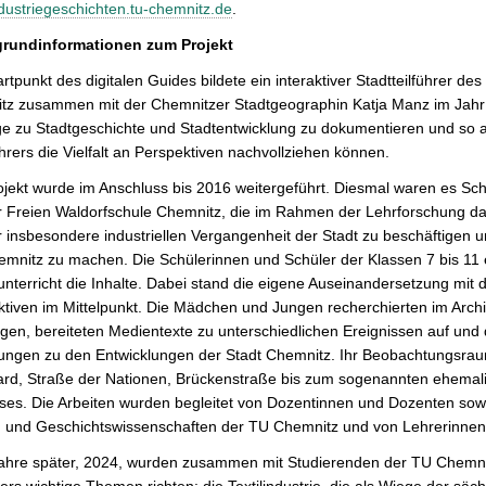
ustriegeschichten.tu-chemnitz.de
.
grundinformationen zum Projekt
rtpunkt des digitalen Guides bildete ein interaktiver Stadtteilführer d
z zusammen mit der Chemnitzer Stadtgeographin Katja Manz im Jahr 20
 zu Stadtgeschichte und Stadtentwicklung zu dokumentieren und so a
hrers die Vielfalt an Perspektiven nachvollziehen können.
jekt wurde im Anschluss bis 2016 weitergeführt. Diesmal waren es Sc
 Freien Waldorfschule Chemnitz, die im Rahmen der Lehrforschung daz
 insbesondere industriellen Vergangenheit der Stadt zu beschäftigen
emnitz zu machen. Die Schülerinnen und Schüler der Klassen 7 bis 11
unterricht die Inhalte. Dabei stand die eigene Auseinandersetzung m
tiven im Mittelpunkt. Die Mädchen und Jungen recherchierten im Archiv
gen, bereiteten Medientexte zu unterschiedlichen Ereignissen auf un
ungen zu den Entwicklungen der Stadt Chemnitz. Ihr Beobachtungsraum
ard, Straße der Nationen, Brückenstraße bis zum sogenannten ehemali
es. Die Arbeiten wurden begleitet von Dozentinnen und Dozenten sowi
n und Geschichtswissenschaften der TU Chemnitz und von Lehrerinnen 
hre später, 2024, wurden zusammen mit Studierenden der TU Chemnitz w
rs wichtige Themen richten: die Textilindustrie, die als Wiege der sächsi