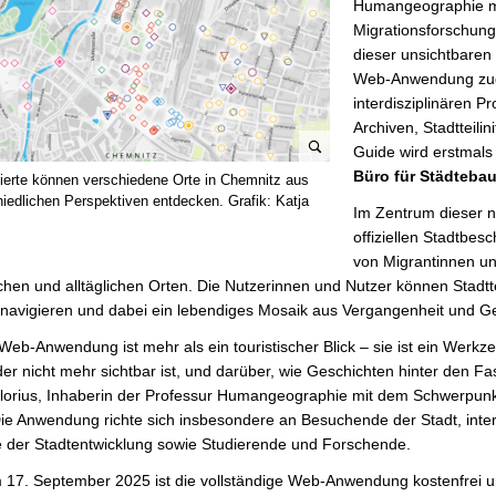
Humangeographie m
Migrationsforschung
dieser unsichtbaren
Web-Anwendung zugä
interdisziplinären P
Archiven, Stadtteilin
Guide wird erstmal
B
Büro für Städtebau
sierte können verschiedene Orte in Chemnitz aus
i
hiedlichen Perspektiven entdecken. Grafik: Katja
Im Zentrum dieser 
l
offiziellen Stadtbe
d
von Migrantinnen u
v
en und alltäglichen Orten. Die Nutzerinnen und Nutzer können Stadttei
e
 navigieren und dabei ein lebendiges Mosaik aus Vergangenheit und G
r
g
Web-Anwendung ist mehr als ein touristischer Blick – sie ist ein Wer
r
der nicht mehr sichtbar ist, und darüber, wie Geschichten hinter den 
ö
Glorius, Inhaberin der Professur Humangeographie mit dem Schwerpunk
ß
 Die Anwendung richte sich insbesondere an Besuchende der Stadt, inte
e
e der Stadtentwicklung sowie Studierende und Forschende.
r
17. September 2025 ist die vollständige Web-Anwendung kostenfrei u
n