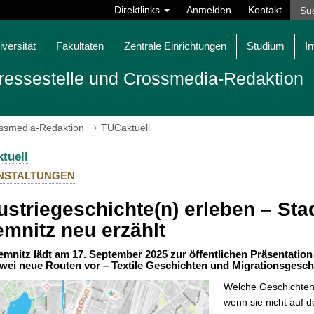
Direktlinks
Anmelden
Kontakt
iversität
Fakultäten
Zentrale Einrichtungen
Studium
In
ressestelle und Crossmedia-Redaktion
ossmedia-Redaktion
TUCaktuell
tuell
NSTALTUNGEN
ustriegeschichte(n) erleben – St
mnitz neu erzählt
mnitz lädt am 17. September 2025 zur öffentlichen Präsentation 
 zwei neue Routen vor – Textile Geschichten und Migrationsgesch
Welche Geschichten 
wenn sie nicht auf d