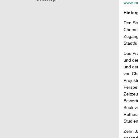
www.ind
Hinter
Den Sta
Chemnit
Zugänge
Stadtfü
Das Pro
und der
und der
von Ch
Projekt
Perspek
Zeitzeu
Bewert
Boulev
Rathaus
Studie
Zehn Ja
besonde