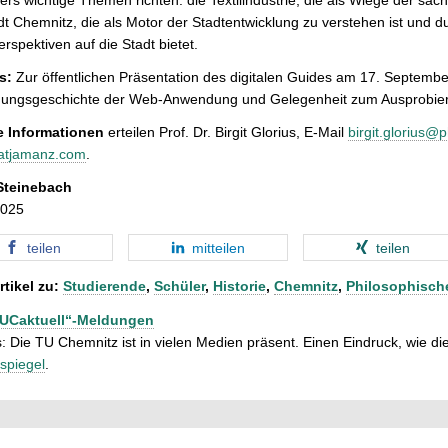
dt Chemnitz, die als Motor der Stadtentwicklung zu verstehen ist und
rspektiven auf die Stadt bietet.
s:
Zur öffentlichen Präsentation des digitalen Guides am 17. September
hungsgeschichte der Web-Anwendung und Gelegenheit zum Ausprobie
e Informationen
erteilen Prof. Dr. Birgit Glorius, E-Mail
birgit.glorius@p
atjamanz.com
.
Steinebach
2025
teilen
mitteilen
teilen
rtikel zu:
Studierende
,
Schüler
,
Historie
,
Chemnitz
,
Philosophische
TUCaktuell“-Meldungen
: Die TU Chemnitz ist in vielen Medien präsent. Einen Eindruck, wie dies
spiegel
.