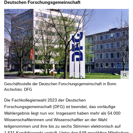
Deutschen Forschungsgemeinschaft
t
B
Geschäftsstelle der Deutschen Forschungsgemeinschaft in Bonn.
i
Archivfoto: DFG
l
Die Fachkollegienwahl 2023 der Deutschen
d
Forschungsgemeinschaft (DFG) ist beendet, das vorläufige
v
Wahlergebnis liegt nun vor. Insgesamt haben mehr als 54.000
e
Wissenschaftlerinnen und Wissenschaftler an der Wahl
r
teilgenommen und ihre bis zu sechs Stimmen elektronisch auf
g
1.631 Kandidierende verteilt. Unter den 649 gewählten Mitgliedern