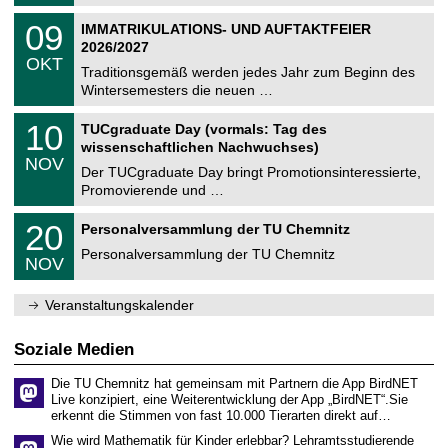
.
n
2
T
i
0
09
IMMATRIKULATIONS- UND AUFTAKTFEIER
0
U
t
9
2
2026/2027
C
z
.
6
OKT
h
1
Traditionsgemäß werden jedes Jahr zum Beginn des
e
0
Wintersemesters die neuen …
m
.
n
2
Z
i
1
10
TUCgraduate Day (vormals: Tag des
0
e
t
0
2
wissenschaftlichen Nachwuchses)
n
z
.
6
NOV
t
1
Der TUCgraduate Day bringt Promotionsinteressierte,
r
1
Promovierende und …
u
.
m
2
T
f
2
20
Personalversammlung der TU Chemnitz
0
U
ü
0
2
C
r
Personalversammlung der TU Chemnitz
.
6
NOV
h
d
1
e
e
1
m
n
.
Veranstaltungskalender
n
w
2
i
i
0
t
s
2
Soziale Medien
z
s
6
e
Die TU Chemnitz hat gemeinsam mit Partnern die App BirdNET
n
Live konzipiert, eine Weiterentwicklung der App „BirdNET“.Sie
s
erkennt die Stimmen von fast 10.000 Tierarten direkt auf…
c
h
Wie wird Mathematik für Kinder erlebbar? Lehramtsstudierende