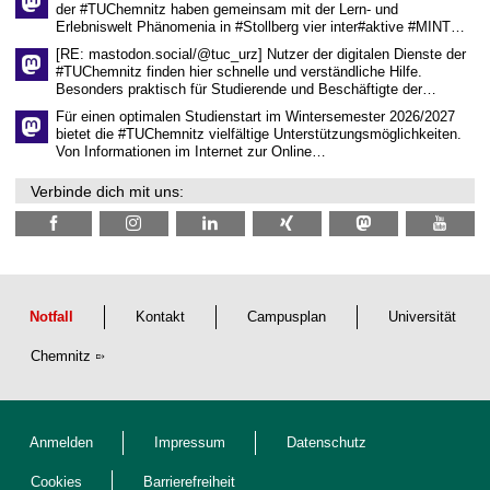
a
der #TUChemnitz haben gemeinsam mit der Lern- und
f
Erlebniswelt Phänomenia in #Stollberg vier inter#aktive #MINT…
t
l
[RE: mastodon.social/@tuc_urz] Nutzer der digitalen Dienste der
i
#TUChemnitz finden hier schnelle und verständliche Hilfe.
c
Besonders praktisch für Studierende und Beschäftigte der…
h
e
Für einen optimalen Studienstart im Wintersemester 2026/2027
n
bietet die #TUChemnitz vielfältige Unterstützungsmöglichkeiten.
N
Von Informationen im Internet zur Online…
a
c
Verbinde dich mit uns:
h
w
u
c
h
s
Notfall
Kontakt
Campusplan
Universität
Chemnitz
Anmelden
Impressum
Datenschutz
Cookies
Barrierefreiheit