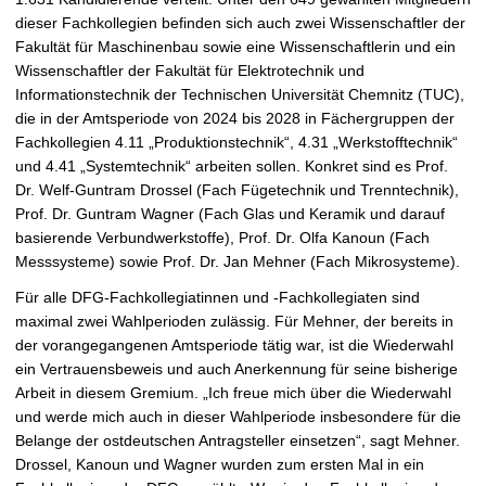
r
dieser Fachkollegien befinden sich auch zwei Wissenschaftler der
ö
Fakultät für Maschinenbau sowie eine Wissenschaftlerin und ein
ß
Wissenschaftler der Fakultät für Elektrotechnik und
e
Informationstechnik der Technischen Universität Chemnitz (TUC),
r
die in der Amtsperiode von 2024 bis 2028 in Fächergruppen der
n
Fachkollegien 4.11 „Produktionstechnik“, 4.31 „Werkstofftechnik“
und 4.41 „Systemtechnik“ arbeiten sollen. Konkret sind es Prof.
Dr. Welf-Guntram Drossel (Fach Fügetechnik und Trenntechnik),
Prof. Dr. Guntram Wagner (Fach Glas und Keramik und darauf
basierende Verbundwerkstoffe), Prof. Dr. Olfa Kanoun (Fach
Messsysteme) sowie Prof. Dr. Jan Mehner (Fach Mikrosysteme).
Für alle DFG-Fachkollegiatinnen und -Fachkollegiaten sind
maximal zwei Wahlperioden zulässig. Für Mehner, der bereits in
der vorangegangenen Amtsperiode tätig war, ist die Wiederwahl
ein Vertrauensbeweis und auch Anerkennung für seine bisherige
Arbeit in diesem Gremium. „Ich freue mich über die Wiederwahl
und werde mich auch in dieser Wahlperiode insbesondere für die
Belange der ostdeutschen Antragsteller einsetzen“, sagt Mehner.
Drossel, Kanoun und Wagner wurden zum ersten Mal in ein