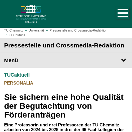
S
S
t
p
a
r
r
i
t
n
TU Chemnitz
Universität
Pressestelle und Crossmedia-Redaktion
s
TUCaktuell
g
e
e
Pressestelle und Crossmedia-Redaktion
i
z
t
u
Menü
e
m
a
H
u
TUCaktuell
a
f
u
PERSONALIA
r
p
u
Sie sichern eine hohe Qualität
t
f
i
der Begutachtung von
e
n
Förderanträgen
n
h
a
Eine Professorin und drei Professoren der TU Chemnitz
l
arbeiten von 2024 bis 2028 in drei der 49 Fachkollegien der