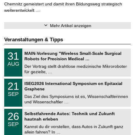
Chemnitz gemeistert und damit ihren Bildungsweg strategisch
weiterentwickelt …
Mehr Artikel anzeigen
Veranstaltungen & Tipps
T
3
31
MAIN-Vorlesung "Wireless Small-Scale Surgical
U
1
Robots for Precision Medical …
C
.
AUG
h
0
Der Vortrag stellt drahtlose medizinische Mikroroboter
e
8
für gezielte, …
m
.
n
2
T
i
2
21
ISEG2026 International Symposium on Epitaxial
0
U
t
1
2
Graphene
C
z
.
6
SEP
h
0
Das Ziel des Symposiums ist es, Wissenschaftlerinnen
e
9
und Wissenschaftler …
m
.
n
2
T
i
2
26
Selbstfahrende Autos: Technik und Zukunft
0
U
t
6
2
hautnah erleben
C
z
.
6
SEP
h
0
Kannst du dir vorstellen, dass Autos in Zukunft ganz
e
9
allein fahren? In …
m