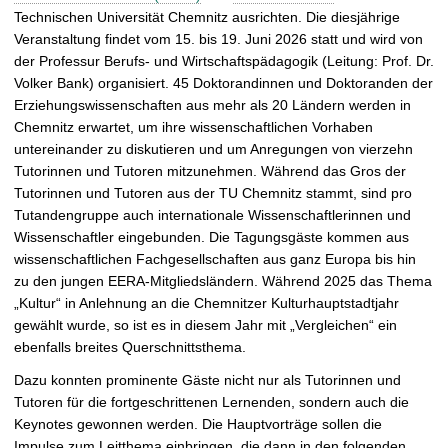
e
Technischen Universität Chemnitz ausrichten. Die diesjährige
ö
Veranstaltung findet vom 15. bis 19. Juni 2026 statt und wird von
f
der Professur Berufs- und Wirtschaftspädagogik (Leitung: Prof. Dr.
f
Volker Bank) organisiert. 45 Doktorandinnen und Doktoranden der
n
Erziehungswissenschaften aus mehr als 20 Ländern werden in
e
Chemnitz erwartet, um ihre wissenschaftlichen Vorhaben
n
untereinander zu diskutieren und um Anregungen von vierzehn
Tutorinnen und Tutoren mitzunehmen. Während das Gros der
Tutorinnen und Tutoren aus der TU Chemnitz stammt, sind pro
Tutandengruppe auch internationale Wissenschaftlerinnen und
Wissenschaftler eingebunden. Die Tagungsgäste kommen aus
wissenschaftlichen Fachgesellschaften aus ganz Europa bis hin
zu den jungen EERA-Mitgliedsländern. Während 2025 das Thema
„Kultur“ in Anlehnung an die Chemnitzer Kulturhauptstadtjahr
gewählt wurde, so ist es in diesem Jahr mit „Vergleichen“ ein
ebenfalls breites Querschnittsthema.
Dazu konnten prominente Gäste nicht nur als Tutorinnen und
Tutoren für die fortgeschrittenen Lernenden, sondern auch die
Keynotes gewonnen werden. Die Hauptvorträge sollen die
Impulse zum Leitthema einbringen, die dann in den folgenden