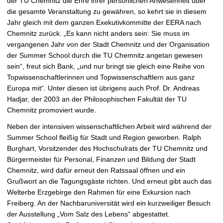
der TU Chemnitz die Ehre ihrer persönlichen Anwesenheit über
die gesamte Veranstaltung zu gewähren, so kehrt sie in diesem
Jahr gleich mit dem ganzen Exekutivkommitte der EERA nach
Chemnitz zurück. „Es kann nicht anders sein: Sie muss im
vergangenen Jahr von der Stadt Chemnitz und der Organisation
der Summer School durch die TU Chemnitz angetan gewesen
sein“, freut sich Bank, „und nur bringt sie gleich eine Reihe von
Topwissenschaftlerinnen und Topwissenschaftlern aus ganz
Europa mit“. Unter diesen ist übrigens auch Prof. Dr. Andreas
Hadjar, der 2003 an der Philosophischen Fakultät der TU
Chemnitz promoviert wurde.
Neben der intensiven wissenschaftlichen Arbeit wird während der
Summer School fleißig für Stadt und Region geworben. Ralph
Burghart, Vorsitzender des Hochschulrats der TU Chemnitz und
Bürgermeister für Personal, Finanzen und Bildung der Stadt
Chemnitz, wird dafür erneut den Ratssaal öffnen und ein
Grußwort an die Tagungsgäste richten. Und erneut gibt auch das
Welterbe Erzgebirge den Rahmen für eine Exkursion nach
Freiberg. An der Nachbaruniversität wird ein kurzweiliger Besuch
der Ausstellung „Vom Salz des Lebens“ abgestattet.