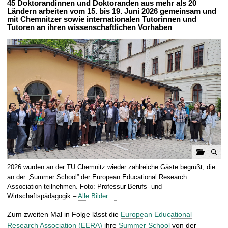
45 Doktorandinnen und Doktoranden aus mehr als 20
t
Ländern arbeiten vom 15. bis 19. Juni 2026 gemeinsam und
mit Chemnitzer sowie internationalen Tutorinnen und
Tutoren an ihren wissenschaftlichen Vorhaben
G
2026 wurden an der TU Chemnitz wieder zahlreiche Gäste begrüßt, die
a
an der „Summer School” der European Educational Research
l
Association teilnehmen. Foto: Professur Berufs- und
Wirtschaftspädagogik –
Alle Bilder …
e
r
Zum zweiten Mal in Folge lässt die
European Educational
i
Research Association (EERA)
ihre
Summer School
von der