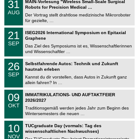
3
31
MAIN-Vorlesung "Wireless Small-Scale Surgical
U
1
Robots for Precision Medical …
C
.
AUG
h
0
Der Vortrag stellt drahtlose medizinische Mikroroboter
e
8
für gezielte, …
m
.
n
2
T
i
2
21
ISEG2026 International Symposium on Epitaxial
0
U
t
1
2
Graphene
C
z
.
6
SEP
h
0
Das Ziel des Symposiums ist es, Wissenschaftlerinnen
e
9
und Wissenschaftler …
m
.
n
2
T
i
2
26
Selbstfahrende Autos: Technik und Zukunft
0
U
t
6
2
hautnah erleben
C
z
.
6
SEP
h
0
Kannst du dir vorstellen, dass Autos in Zukunft ganz
e
9
allein fahren? In …
m
.
n
2
T
i
0
09
IMMATRIKULATIONS- UND AUFTAKTFEIER
0
U
t
9
2
2026/2027
C
z
.
6
OKT
h
1
Traditionsgemäß werden jedes Jahr zum Beginn des
e
0
Wintersemesters die neuen …
m
.
n
2
Z
i
1
10
TUCgraduate Day (vormals: Tag des
0
e
t
0
2
wissenschaftlichen Nachwuchses)
n
z
.
6
NOV
t
1
Der TUCgraduate Day bringt Promotionsinteressierte,