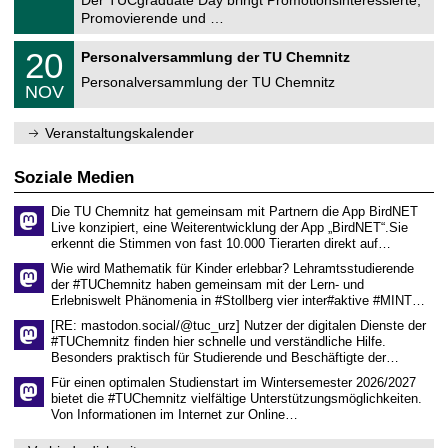
r
1
Promovierende und …
u
.
m
2
T
f
2
20
Personalversammlung der TU Chemnitz
0
U
ü
0
2
C
r
Personalversammlung der TU Chemnitz
.
6
NOV
h
d
1
e
e
1
m
n
.
Veranstaltungskalender
n
w
2
i
i
0
t
s
2
Soziale Medien
z
s
6
e
Die TU Chemnitz hat gemeinsam mit Partnern die App BirdNET
n
Live konzipiert, eine Weiterentwicklung der App „BirdNET“.Sie
s
erkennt die Stimmen von fast 10.000 Tierarten direkt auf…
c
h
Wie wird Mathematik für Kinder erlebbar? Lehramtsstudierende
a
der #TUChemnitz haben gemeinsam mit der Lern- und
f
Erlebniswelt Phänomenia in #Stollberg vier inter#aktive #MINT…
t
l
[RE: mastodon.social/@tuc_urz] Nutzer der digitalen Dienste der
i
#TUChemnitz finden hier schnelle und verständliche Hilfe.
c
Besonders praktisch für Studierende und Beschäftigte der…
h
e
Für einen optimalen Studienstart im Wintersemester 2026/2027
n
bietet die #TUChemnitz vielfältige Unterstützungsmöglichkeiten.
N
Von Informationen im Internet zur Online…
a
c