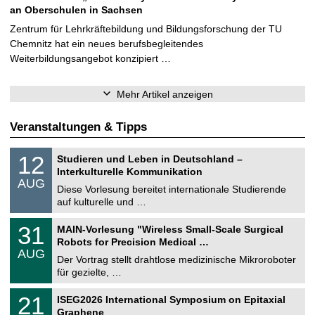
an Oberschulen in Sachsen
Zentrum für Lehrkräftebildung und Bildungsforschung der TU
Chemnitz hat ein neues berufsbegleitendes
Weiterbildungsangebot konzipiert …
Mehr Artikel anzeigen
Veranstaltungen & Tipps
S
1
12
Studieren und Leben in Deutschland –
o
2
Interkulturelle Kommunikation
n
.
AUG
s
0
Diese Vorlesung bereitet internationale Studierende
t
8
auf kulturelle und …
i
.
g
2
T
e
3
31
MAIN-Vorlesung "Wireless Small-Scale Surgical
0
U
1
2
Robots for Precision Medical …
C
.
6
AUG
h
0
Der Vortrag stellt drahtlose medizinische Mikroroboter
e
8
für gezielte, …
m
.
n
2
T
i
2
21
ISEG2026 International Symposium on Epitaxial
0
U
t
1
2
Graphene
C