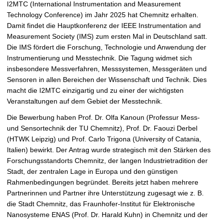
I2MTC (International Instrumentation and Measurement
i
Technology Conference) im Jahr 2025 hat Chemnitz erhalten.
e
Damit findet die Hauptkonferenz der IEEE Instrumentation and
ö
Measurement Society (IMS) zum ersten Mal in Deutschland satt.
f
Die IMS fördert die Forschung, Technologie und Anwendung der
f
Instrumentierung und Messtechnik. Die Tagung widmet sich
n
insbesondere Messverfahren, Messsystemen, Messgeräten und
e
Sensoren in allen Bereichen der Wissenschaft und Technik. Dies
n
macht die I2MTC einzigartig und zu einer der wichtigsten
Veranstaltungen auf dem Gebiet der Messtechnik.
Die Bewerbung haben Prof. Dr. Olfa Kanoun (Professur Mess-
und Sensortechnik der TU Chemnitz), Prof. Dr. Faouzi Derbel
(HTWK Leipzig) und Prof. Carlo Trigona (University of Catania,
Italien) bewirkt. Der Antrag wurde strategisch mit den Stärken des
Forschungsstandorts Chemnitz, der langen Industrietradition der
Stadt, der zentralen Lage in Europa und den günstigen
Rahmenbedingungen begründet. Bereits jetzt haben mehrere
Partnerinnen und Partner ihre Unterstützung zugesagt wie z. B.
die Stadt Chemnitz, das Fraunhofer-Institut für Elektronische
Nanosysteme ENAS (Prof. Dr. Harald Kuhn) in Chemnitz und der