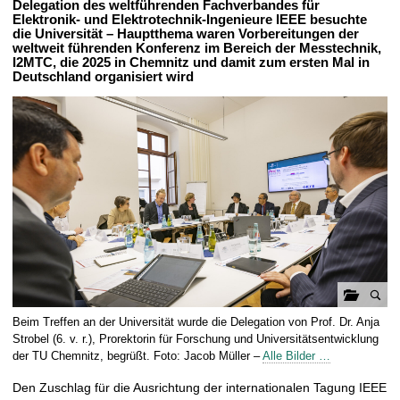
Delegation des weltführenden Fachverbandes für
t
Elektronik- und Elektrotechnik-Ingenieure IEEE besuchte
die Universität – Hauptthema waren Vorbereitungen der
weltweit führenden Konferenz im Bereich der Messtechnik,
I2MTC, die 2025 in Chemnitz und damit zum ersten Mal in
Deutschland organisiert wird
G
Beim Treffen an der Universität wurde die Delegation von Prof. Dr. Anja
a
Strobel (6. v. r.), Prorektorin für Forschung und Universitätsentwicklung
l
der TU Chemnitz, begrüßt. Foto: Jacob Müller –
Alle Bilder …
e
Den Zuschlag für die Ausrichtung der internationalen Tagung IEEE
r