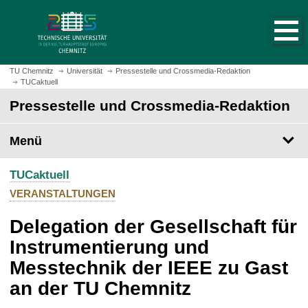
S
S
t
p
a
r
r
i
t
n
TU Chemnitz
Universität
Pressestelle und Crossmedia-Redaktion
s
TUCaktuell
g
e
e
Pressestelle und Crossmedia-Redaktion
i
z
t
u
Menü
e
m
a
H
u
TUCaktuell
a
f
u
VERANSTALTUNGEN
r
p
u
Delegation der Gesellschaft für
t
f
i
Instrumentierung und
e
n
Messtechnik der IEEE zu Gast
n
h
a
an der TU Chemnitz
l