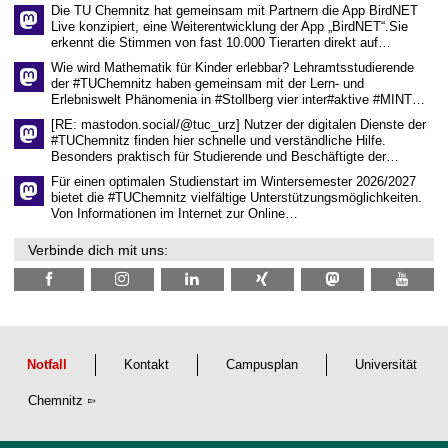
Die TU Chemnitz hat gemeinsam mit Partnern die App BirdNET
w
Live konzipiert, eine Weiterentwicklung der App „BirdNET“.Sie
i
erkennt die Stimmen von fast 10.000 Tierarten direkt auf…
s
s
Wie wird Mathematik für Kinder erlebbar? Lehramtsstudierende
e
der #TUChemnitz haben gemeinsam mit der Lern- und
n
Erlebniswelt Phänomenia in #Stollberg vier inter#aktive #MINT…
s
c
[RE: mastodon.social/@tuc_urz] Nutzer der digitalen Dienste der
h
#TUChemnitz finden hier schnelle und verständliche Hilfe.
a
Besonders praktisch für Studierende und Beschäftigte der…
f
t
Für einen optimalen Studienstart im Wintersemester 2026/2027
l
bietet die #TUChemnitz vielfältige Unterstützungsmöglichkeiten.
i
Von Informationen im Internet zur Online…
c
h
Verbinde dich mit uns:
e
n
N
a
c
h
w
u
Notfall
Kontakt
Campusplan
Universität
c
h
Chemnitz
s