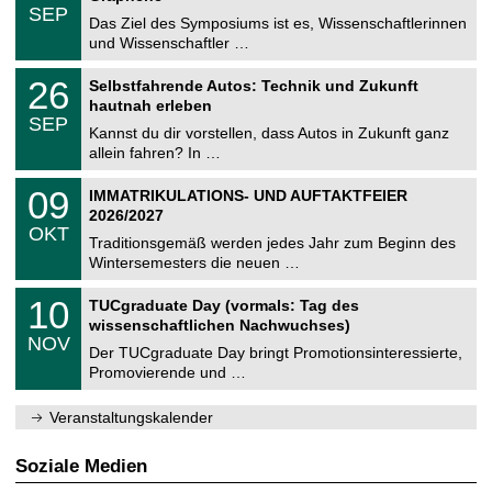
z
.
6
SEP
h
0
Das Ziel des Symposiums ist es, Wissenschaftlerinnen
e
9
und Wissenschaftler …
m
.
n
2
T
i
2
26
Selbstfahrende Autos: Technik und Zukunft
0
U
t
6
2
hautnah erleben
C
z
.
6
SEP
h
0
Kannst du dir vorstellen, dass Autos in Zukunft ganz
e
9
allein fahren? In …
m
.
n
2
T
i
0
09
IMMATRIKULATIONS- UND AUFTAKTFEIER
0
U
t
9
2
2026/2027
C
z
.
6
OKT
h
1
Traditionsgemäß werden jedes Jahr zum Beginn des
e
0
Wintersemesters die neuen …
m
.
n
2
Z
i
1
10
TUCgraduate Day (vormals: Tag des
0
e
t
0
2
wissenschaftlichen Nachwuchses)
n
z
.
6
NOV
t
1
Der TUCgraduate Day bringt Promotionsinteressierte,
r
1
Promovierende und …
u
.
m
2
f
0
Veranstaltungskalender
ü
2
r
6
d
Soziale Medien
e
n