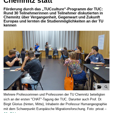
Chemnitz statt
t
Förderung durch das „TUCculture“-Programm der TUC:
Rund 30 Teilnehmerinnen und Teilnehmer diskutierten in
Chemnitz über Vergangenheit, Gegenwart und Zukunft
Europas und lernten die Studienmöglichkeiten an der TU
kennen
G
Mehrere Professorinnen und Professoren der TU Chemnitz beteiligten
a
sich an der ersten "CHAT"-Tagung der TUC. Darunter auch Prof. Dr.
l
Birgit Glorius (hinten, Mitte), Inhaberin der Professur Humangeographie
mit dem Schwerpunkt Europäische Migrationsforschung. Foto: privat –
e