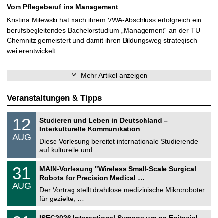
Vom Pflegeberuf ins Management
Kristina Milewski hat nach ihrem VWA-Abschluss erfolgreich ein
berufsbegleitendes Bachelorstudium „Management“ an der TU
Chemnitz gemeistert und damit ihren Bildungsweg strategisch
weiterentwickelt …
Mehr Artikel anzeigen
Veranstaltungen & Tipps
S
1
12
Studieren und Leben in Deutschland –
o
2
Interkulturelle Kommunikation
n
.
AUG
s
0
Diese Vorlesung bereitet internationale Studierende
t
8
auf kulturelle und …
i
.
g
2
T
e
3
31
MAIN-Vorlesung "Wireless Small-Scale Surgical
0
U
1
2
Robots for Precision Medical …
C
.
6
AUG
h
0
Der Vortrag stellt drahtlose medizinische Mikroroboter
e
8
für gezielte, …
m
.
n
2
T
i
2
ISEG2026 International Symposium on Epitaxial