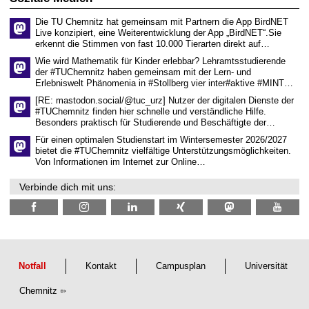
e
n
Die TU Chemnitz hat gemeinsam mit Partnern die App BirdNET
w
Live konzipiert, eine Weiterentwicklung der App „BirdNET“.Sie
i
erkennt die Stimmen von fast 10.000 Tierarten direkt auf…
s
s
Wie wird Mathematik für Kinder erlebbar? Lehramtsstudierende
e
der #TUChemnitz haben gemeinsam mit der Lern- und
n
Erlebniswelt Phänomenia in #Stollberg vier inter#aktive #MINT…
s
c
[RE: mastodon.social/@tuc_urz] Nutzer der digitalen Dienste der
h
#TUChemnitz finden hier schnelle und verständliche Hilfe.
a
Besonders praktisch für Studierende und Beschäftigte der…
f
t
Für einen optimalen Studienstart im Wintersemester 2026/2027
l
bietet die #TUChemnitz vielfältige Unterstützungsmöglichkeiten.
i
Von Informationen im Internet zur Online…
c
h
Verbinde dich mit uns:
e
n
N
a
c
h
w
u
Notfall
Kontakt
Campusplan
Universität
c
h
Chemnitz
s