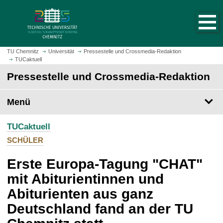
S
S
t
p
a
r
r
i
t
n
TU Chemnitz
Universität
Pressestelle und Crossmedia-Redaktion
s
TUCaktuell
g
e
e
Pressestelle und Crossmedia-Redaktion
i
z
t
u
Menü
e
m
a
H
u
TUCaktuell
a
f
u
SCHÜLER
r
p
u
Erste Europa-Tagung "CHAT"
t
f
i
mit Abiturientinnen und
e
n
Abiturienten aus ganz
n
h
a
Deutschland fand an der TU
l