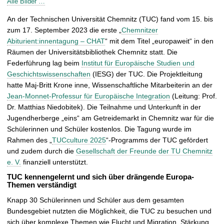
Alle Bilder …
r
i
An der Technischen Universität Chemnitz (TUC) fand vom 15. bis
e
zum 17. September 2023 die erste „
Chemnitzer
ö
Abiturient:innentagung – CHAT
“ mit dem Titel „europaweit“ in den
f
Räumen der Universitätsbibliothek Chemnitz statt. Die
f
Federführung lag beim
Institut für Europäische Studien und
n
Geschichtswissenschaften
(IESG) der TUC. Die Projektleitung
e
hatte Maj-Britt Krone inne, Wissenschaftliche Mitarbeiterin an der
n
Jean-Monnet-Professur für Europäische Integration
(Leitung: Prof.
Dr. Matthias Niedobitek). Die Teilnahme und Unterkunft in der
Jugendherberge „eins“ am Getreidemarkt in Chemnitz war für die
Schülerinnen und Schüler kostenlos. Die Tagung wurde im
Rahmen des „
TUCculture 2025
“-Programms der TUC gefördert
und zudem durch die
Gesellschaft der Freunde der TU Chemnitz
e. V.
finanziell unterstützt.
TUC kennengelernt und sich über drängende Europa-
Themen verständigt
Knapp 30 Schülerinnen und Schüler aus dem gesamten
Bundesgebiet nutzten die Möglichkeit, die TUC zu besuchen und
sich über komplexe Themen wie Flucht und Migration, Stärkung