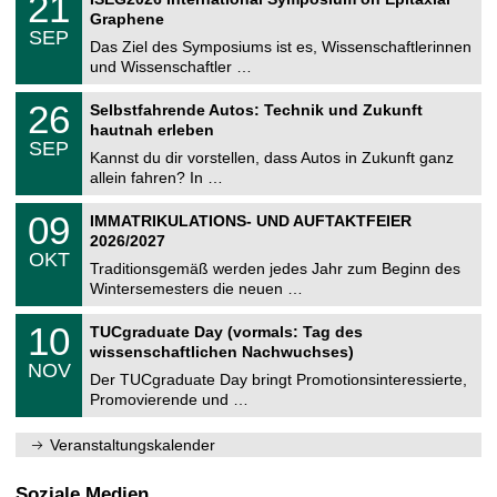
21
0
U
t
1
2
Graphene
C
z
.
6
SEP
h
0
Das Ziel des Symposiums ist es, Wissenschaftlerinnen
e
9
und Wissenschaftler …
m
.
n
2
T
i
2
26
Selbstfahrende Autos: Technik und Zukunft
0
U
t
6
2
hautnah erleben
C
z
.
6
SEP
h
0
Kannst du dir vorstellen, dass Autos in Zukunft ganz
e
9
allein fahren? In …
m
.
n
2
T
i
0
09
IMMATRIKULATIONS- UND AUFTAKTFEIER
0
U
t
9
2
2026/2027
C
z
.
6
OKT
h
1
Traditionsgemäß werden jedes Jahr zum Beginn des
e
0
Wintersemesters die neuen …
m
.
n
2
Z
i
1
10
TUCgraduate Day (vormals: Tag des
0
e
t
0
2
wissenschaftlichen Nachwuchses)
n
z
.
6
NOV
t
1
Der TUCgraduate Day bringt Promotionsinteressierte,
r
1
Promovierende und …
u
.
m
2
f
0
Veranstaltungskalender
ü
2
r
6
d
Soziale Medien