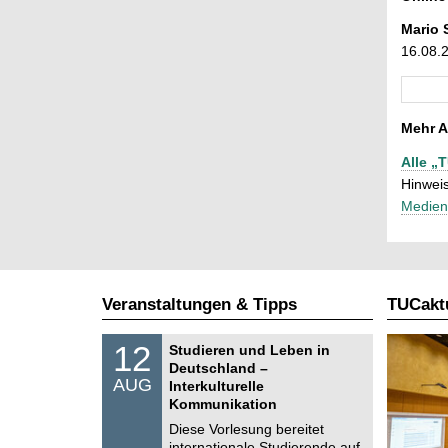
Mario 
16.08.
Mehr A
Alle „
Hinweis
Medien
Veranstaltungen & Tipps
TUCaktu
S
1
12
Studieren und Leben in
o
2
Deutschland –
n
.
AUG
s
Interkulturelle
0
t
Kommunikation
8
i
.
Diese Vorlesung bereitet
g
2
e
internationale Studierende auf