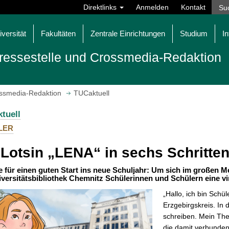
Direktlinks
Anmelden
Kontakt
iversität
Fakultäten
Zentrale Einrichtungen
Studium
In
ressestelle und Crossmedia-Redaktion
ossmedia-Redaktion
TUCaktuell
tuell
LER
 Lotsin „LENA“ in sechs Schritten
e für einen guten Start ins neue Schuljahr: Um sich im großen M
iversitätsbibliothek Chemnitz Schülerinnen und Schülern eine vir
„Hallo, ich bin Sch
Erzgebirgskreis. In
schreiben. Mein Th
die damit verbunden