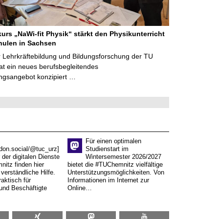
kurs „NaWi-fit Physik“ stärkt den Physikunterricht
hulen in Sachsen
 Lehrkräftebildung und Bildungsforschung der TU
t ein neues berufsbegleitendes
ngsangebot konzipiert …
Für einen optimalen
don.social/@tuc_urz]
Studienstart im
 der digitalen Dienste
Wintersemester 2026/2027
itz finden hier
bietet die #TUChemnitz vielfältige
verständliche Hilfe.
Unterstützungsmöglichkeiten. Von
aktisch für
Informationen im Internet zur
und Beschäftigte
Online…