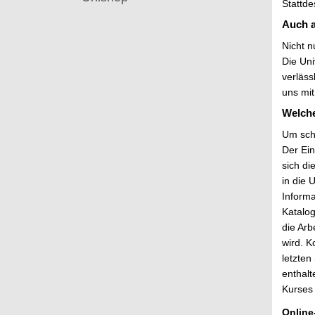
Stattde
Auch a
Nicht n
Die Uni
verläss
uns mit
Welche
Um schn
Der Ei
sich di
in die 
Informa
Katalog
die Arb
wird. K
letzten
enthal
Kurses 
Online-