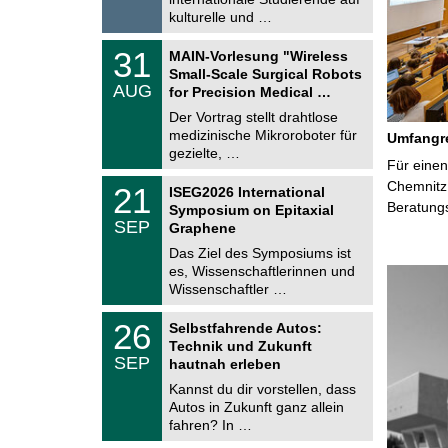
0
kulturelle und …
2
6
T
3
31
MAIN-Vorlesung "Wireless
U
1
Small-Scale Surgical Robots
C
.
AUG
h
for Precision Medical …
0
e
8
Der Vortrag stellt drahtlose
m
.
medizinische Mikroroboter für
n
Umfangre
2
i
gezielte, …
0
Für einen
t
2
z
T
Chemnitz 
6
2
21
ISEG2026 International
U
1
Beratung
Symposium on Epitaxial
C
.
SEP
h
Graphene
0
e
9
Das Ziel des Symposiums ist
m
.
es, Wissenschaftlerinnen und
n
2
i
Wissenschaftler …
0
t
2
z
T
6
2
26
Selbstfahrende Autos:
U
6
Technik und Zukunft
C
.
SEP
h
hautnah erleben
0
e
9
Kannst du dir vorstellen, dass
m
.
Autos in Zukunft ganz allein
n
2
i
fahren? In …
0
t
2