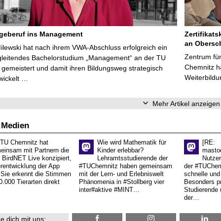
egeberuf ins Management
Zertifikats
an Obersc
Milewski hat nach ihrem VWA-Abschluss erfolgreich ein
Zentrum für
gleitendes Bachelorstudium „Management“ an der TU
Chemnitz ha
gemeistert und damit ihren Bildungsweg strategisch
Weiterbildu
wickelt …
Mehr Artikel anzeigen
 Medien
 TU Chemnitz hat
Wie wird Mathematik für
[RE:
einsam mit Partnern die
Kinder erlebbar?
masto
 BirdNET Live konzipiert,
Lehramtsstudierende der
Nutzer
erentwicklung der App
#TUChemnitz haben gemeinsam
der #TUChemn
.Sie erkennt die Stimmen
mit der Lern- und Erlebniswelt
schnelle und 
0.000 Tierarten direkt
Phänomenia in #Stollberg vier
Besonders pr
inter#aktive #MINT…
Studierende 
der…
e dich mit uns: