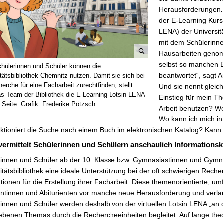
Herausforderungen
.
der E-Learning Kurs „
LENA) der Universitä
mit dem Schülerinne
Hausarbeiten genomm
B
selbst so manchen E
hülerinnen und Schüler können die
i
beantwortet“, sagt A
tätsbibliothek Chemnitz nutzen. Damit sie sich bei
l
erche für eine Facharbeit zurechtfinden, stellt
Und sie nennt gleich 
as Team der Bibliothek die E-Learning-Lotsin LENA
d
Einstieg für mein T
 Seite. Grafik: Frederike Pötzsch
v
Arbeit benutzen? We
e
Wo kann ich mich in
r
ktioniert die Suche nach einem Buch im elektronischen Katalog? Kann i
g
ermittelt Schülerinnen und Schülern anschaulich Information
r
rinnen und Schüler ab der 10. Klasse bzw. Gymnasiastinnen und Gymna
ö
itätsbibliothek eine ideale Unterstützung bei der oft schwierigen Rech
ß
tionen für die Erstellung ihrer Facharbeit. Diese themenorientierte, um
e
entinnen und Abiturienten vor manche neue Herausforderung und verla
r
innen und Schüler werden deshalb von der virtuellen Lotsin LENA „a
n
benen Themas durch die Rechercheeinheiten begleitet. Auf lange the