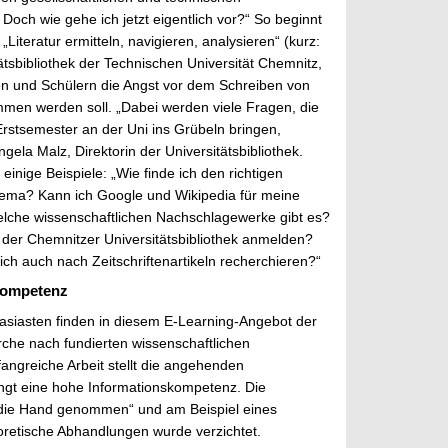
Doch wie gehe ich jetzt eigentlich vor?“ So beginnt
Literatur ermitteln, navigieren, analysieren“ (kurz:
tsbibliothek der Technischen Universität Chemnitz,
n und Schülern die Angst vor dem Schreiben von
en werden soll. „Dabei werden viele Fragen, die
rstsemester an der Uni ins Grübeln bringen,
ngela Malz, Direktorin der Universitätsbibliothek.
einige Beispiele: „Wie finde ich den richtigen
hema? Kann ich Google und Wikipedia für meine
lche wissenschaftlichen Nachschlagewerke gibt es?
 der Chemnitzer Universitätsbibliothek anmelden?
ch auch nach Zeitschriftenartikeln recherchieren?“
skompetenz
siasten finden in diesem E-Learning-Angebot der
erche nach fundierten wissenschaftlichen
fangreiche Arbeit stellt die angehenden
ngt eine hohe Informationskompetenz. Die
n die Hand genommen“ und am Beispiel eines
oretische Abhandlungen wurde verzichtet.