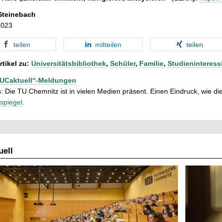
Steinebach
2023
teilen
mitteilen
teilen
rtikel zu:
Universitätsbibliothek
,
Schüler
,
Familie
,
Studieninteress
TUCaktuell“-Meldungen
: Die TU Chemnitz ist in vielen Medien präsent. Einen Eindruck, wie dies
spiegel
.
ell