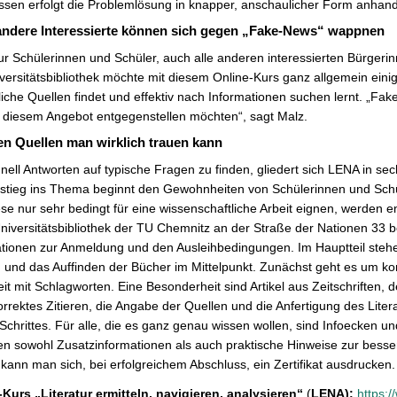
ssen erfolgt die Problemlösung in knapper, anschaulicher Form anhand
ndere Interessierte können sich gegen „Fake-News“ wappnen
ur Schülerinnen und Schüler, auch alle anderen interessierten Bürger
versitätsbibliothek möchte mit diesem Online-Kurs ganz allgemein eini
liche Quellen findet und effektiv nach Informationen suchen lernt. „F
 diesem Angebot entgegenstellen möchten“, sagt Malz.
n Quellen man wirklich trauen kann
ell Antworten auf typische Fragen zu finden, gliedert sich LENA in se
nstieg ins Thema beginnt den Gewohnheiten von Schülerinnen und Sch
ese nur sehr bedingt für eine wissenschaftliche Arbeit eignen, werden 
Universitätsbibliothek der TU Chemnitz an der Straße der Nationen 33 be
tionen zur Anmeldung und den Ausleihbedingungen. Im Hauptteil steh
 und das Auffinden der Bücher im Mittelpunkt. Zunächst geht es um ko
eit mit Schlagworten. Eine Besonderheit sind Artikel aus Zeitschriften, 
orrektes Zitieren, die Angabe der Quellen und die Anfertigung des Lit
 Schrittes. Für alle, die es ganz genau wissen wollen, sind Infoecken 
ten sowohl Zusatzinformationen als auch praktische Hinweise zur bes
kann man sich, bei erfolgreichem Abschluss, ein Zertifikat ausdrucken.
Kurs „Literatur ermitteln, navigieren, analysieren“
(
LENA):
https: