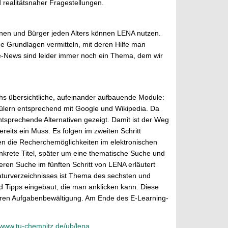
 realitätsnaher Fragestellungen.
innen und Bürger jeden Alters können LENA nutzen.
ge Grundlagen vermitteln, mit deren Hilfe man
ake-News sind leider immer noch ein Thema, dem wir
chs übersichtliche, aufeinander aufbauende Module:
ülern entsprechend mit Google und Wikipedia. Da
entsprechende Alternativen gezeigt. Damit ist der Weg
reits ein Muss. Es folgen im zweiten Schritt
en die Recherchemöglichkeiten im elektronischen
nkrete Titel, später um eine thematische Suche und
deren Suche im fünften Schritt von LENA erläutert
eraturverzeichnisses ist Thema des sechsten und
und Tipps eingebaut, die man anklicken kann. Diese
seren Aufgabenbewältigung. Am Ende des E-Learning-
//www.tu-chemnitz.de/ub/lena