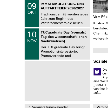
z
T
6
0
09
IMMATRIKULATIONS- UND
U
9
AUFTAKTFEIER 2026/2027
C
.
OKT
h
1
Traditionsgemäß werden jedes
e
Vom Pfl
0
Jahr zum Beginn des
m
.
Wintersemesters die neuen …
n
Kristina 
2
i
berufsbe
0
Z
t
1
10
2
TUCgraduate Day (vormals:
Chemnitz 
e
z
0
6
Tag des wissenschaftlichen
n
weiterent
.
NOV
t
Nachwuchses)
1
r
1
Der TUCgraduate Day bringt
u
.
Promotionsinteressierte,
m
2
f
Promovierende und …
0
ü
2
Soziale
r
6
d
e
Die
n
gem
w
App
i
eine Weit
s
„BirdNET“
s
von fast 1
e
auf…
n
s
c
h
Veranstaltungskalender
Verbind