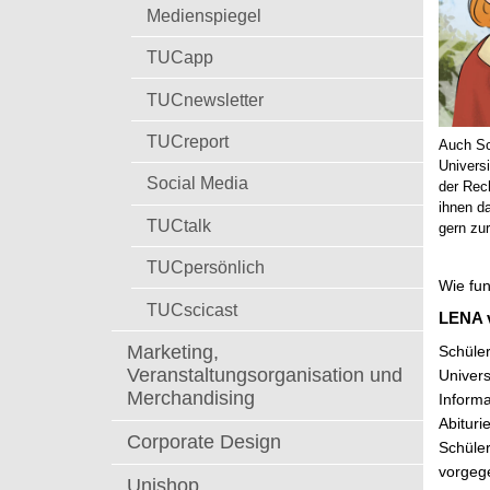
t
Medienspiegel
TUCapp
TUCnewsletter
TUCreport
Auch Sc
Universi
Social Media
der Rech
ihnen d
TUCtalk
gern zur
TUCpersönlich
Wie fun
TUCscicast
LENA v
Marketing,
Schüle
Veranstaltungsorganisation und
Univers
Merchandising
Informa
Abituri
Corporate Design
Schüler
vorgege
Unishop