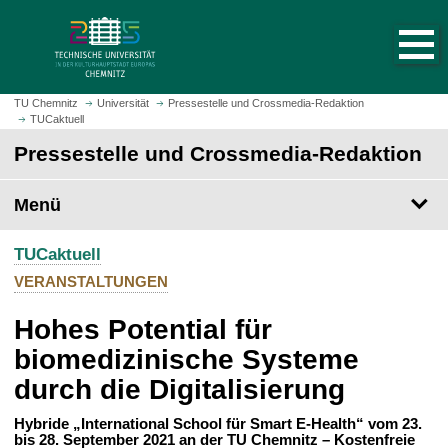
S
S
t
p
a
r
r
i
t
n
TU Chemnitz
Universität
Pressestelle und Crossmedia-Redaktion
s
TUCaktuell
g
e
e
Pressestelle und Crossmedia-Redaktion
i
z
t
u
Menü
e
m
a
H
u
TUCaktuell
a
f
u
VERANSTALTUNGEN
r
p
u
Hohes Potential für
t
f
i
biomedizinische Systeme
e
n
durch die Digitalisierung
n
h
a
Hybride „International School für Smart E-Health“ vom 23.
l
bis 28. September 2021 an der TU Chemnitz – Kostenfreie