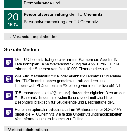
1
Promovierende und …
u
.
m
2
T
f
2
20
Personalversammlung der TU Chemnitz
0
U
ü
0
2
C
r
Personalversammlung der TU Chemnitz
.
6
NOV
h
d
1
e
e
1
m
n
.
Veranstaltungskalender
n
w
2
i
i
0
t
s
2
Soziale Medien
z
s
6
e
Die TU Chemnitz hat gemeinsam mit Partnern die App BirdNET
n
Live konzipiert, eine Weiterentwicklung der App „BirdNET“.Sie
s
erkennt die Stimmen von fast 10.000 Tierarten direkt auf…
c
h
Wie wird Mathematik für Kinder erlebbar? Lehramtsstudierende
a
der #TUChemnitz haben gemeinsam mit der Lern- und
f
Erlebniswelt Phänomenia in #Stollberg vier inter#aktive #MINT…
t
l
[RE: mastodon.social/@tuc_urz] Nutzer der digitalen Dienste der
i
#TUChemnitz finden hier schnelle und verständliche Hilfe.
c
Besonders praktisch für Studierende und Beschäftigte der…
h
e
Für einen optimalen Studienstart im Wintersemester 2026/2027
n
bietet die #TUChemnitz vielfältige Unterstützungsmöglichkeiten.
N
Von Informationen im Internet zur Online…
a
c
Verbinde dich mit uns: