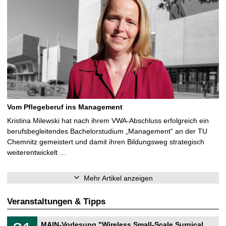
Vom Pflegeberuf ins Management
Kristina Milewski hat nach ihrem VWA-Abschluss erfolgreich ein
berufsbegleitendes Bachelorstudium „Management“ an der TU
Chemnitz gemeistert und damit ihren Bildungsweg strategisch
weiterentwickelt …
Mehr Artikel anzeigen
Veranstaltungen & Tipps
T
3
MAIN-Vorlesung "Wireless Small-Scale Surgical