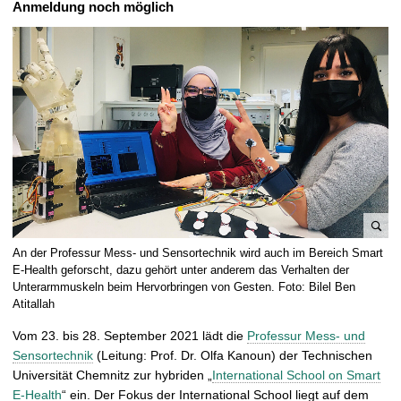
Anmeldung noch möglich
t
B
An der Professur Mess- und Sensortechnik wird auch im Bereich Smart
i
E-Health geforscht, dazu gehört unter anderem das Verhalten der
l
Unterarmmuskeln beim Hervorbringen von Gesten. Foto: Bilel Ben
Atitallah
d
v
Vom 23. bis 28. September 2021 lädt die
Professur Mess- und
e
Sensortechnik
(Leitung: Prof. Dr. Olfa Kanoun) der Technischen
r
Universität Chemnitz zur hybriden „
International School on Smart
g
E-Health
“ ein. Der Fokus der International School liegt auf dem