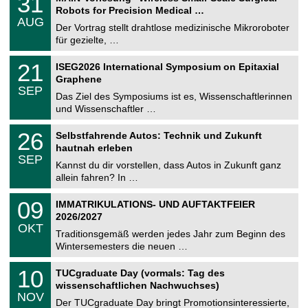
31
U
1
Robots for Precision Medical …
C
.
AUG
h
0
Der Vortrag stellt drahtlose medizinische Mikroroboter
e
8
für gezielte, …
m
.
n
2
T
i
2
21
ISEG2026 International Symposium on Epitaxial
0
U
t
1
2
Graphene
C
z
.
6
SEP
h
0
Das Ziel des Symposiums ist es, Wissenschaftlerinnen
e
9
und Wissenschaftler …
m
.
n
2
T
i
2
26
Selbstfahrende Autos: Technik und Zukunft
0
U
t
6
2
hautnah erleben
C
z
.
6
SEP
h
0
Kannst du dir vorstellen, dass Autos in Zukunft ganz
e
9
allein fahren? In …
m
.
n
2
T
i
0
09
IMMATRIKULATIONS- UND AUFTAKTFEIER
0
U
t
9
2
2026/2027
C
z
.
6
OKT
h
1
Traditionsgemäß werden jedes Jahr zum Beginn des
e
0
Wintersemesters die neuen …
m
.
n
2
Z
i
1
10
TUCgraduate Day (vormals: Tag des
0
e
t
0
2
wissenschaftlichen Nachwuchses)
n
z
.
6
NOV
t
1
Der TUCgraduate Day bringt Promotionsinteressierte,
r