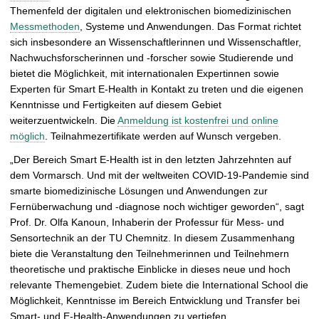
r
Themenfeld der digitalen und elektronischen biomedizinischen
ö
Messmethoden
, Systeme und Anwendungen. Das Format richtet
ß
sich insbesondere an Wissenschaftlerinnen und Wissenschaftler,
e
Nachwuchsforscherinnen und -forscher sowie Studierende und
r
bietet die Möglichkeit, mit internationalen Expertinnen sowie
n
Experten für Smart E-Health in Kontakt zu treten und die eigenen
Kenntnisse und Fertigkeiten auf diesem Gebiet
weiterzuentwickeln. Die
Anmeldung ist kostenfrei und online
möglich
. Teilnahmezertifikate werden auf Wunsch vergeben.
„Der Bereich Smart E-Health ist in den letzten Jahrzehnten auf
dem Vormarsch. Und mit der weltweiten COVID-19-Pandemie sind
smarte biomedizinische Lösungen und Anwendungen zur
Fernüberwachung und -diagnose noch wichtiger geworden“, sagt
Prof. Dr. Olfa Kanoun, Inhaberin der Professur für Mess- und
Sensortechnik an der TU Chemnitz. In diesem Zusammenhang
biete die Veranstaltung den Teilnehmerinnen und Teilnehmern
theoretische und praktische Einblicke in dieses neue und hoch
relevante Themengebiet. Zudem biete die International School die
Möglichkeit, Kenntnisse im Bereich Entwicklung und Transfer bei
Smart- und E-Health-Anwendungen zu vertiefen.