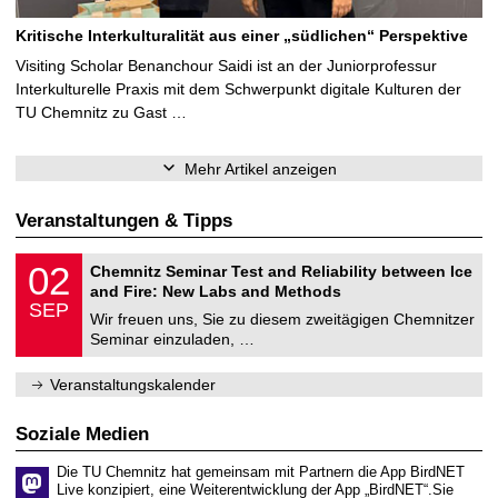
Kritische Interkulturalität aus einer „südlichen“ Perspektive
Visiting Scholar Benanchour Saidi ist an der Juniorprofessur
Interkulturelle Praxis mit dem Schwerpunkt digitale Kulturen der
TU Chemnitz zu Gast …
Mehr Artikel anzeigen
Veranstaltungen & Tipps
E
0
02
Chemnitz Seminar Test and Reliability between Ice
l
2
and Fire: New Labs and Methods
e
.
SEP
k
0
Wir freuen uns, Sie zu diesem zweitägigen Chemnitzer
t
9
Seminar einzuladen, …
r
.
o
2
t
0
Veranstaltungskalender
e
2
c
6
h
Soziale Medien
n
i
Die TU Chemnitz hat gemeinsam mit Partnern die App BirdNET
k
Live konzipiert, eine Weiterentwicklung der App „BirdNET“.Sie
u