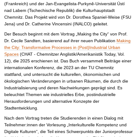
t
(Frankreich) und der Jan-Evangelista-Purkyně-Universität Ústí
nad Labem (Tschechische Republik) die Kulturhauptstadt
Chemnitz. Das Projekt wird von Dr. Dorothea Spaniel-Weise (FSU
Jena) und Dr. Catherine Vincensini (INALCO) geleitet.
Der Besuch beginnt mit dem Vortrag „Making the City“ von Prof.
Dr. Cecile Sandten, basierend auf ihrer neuen Publikation
Making
the City: Transformative Processes in (Post)Industrial Urban
Spaces
(CHAT - Chemnitzer Anglistik/Amerikanistik Today, Vol.
12), die 2025 erschienen ist. Das Buch versammelt Beiträge einer
internationalen Konferenz, die 2023 an der TU Chemnitz
stattfand, und untersucht die kulturellen, ökonomischen und
ökologischen Veränderungen in urbanen Räumen, die durch die
Industrialisierung und deren Nachwirkungen geprägt sind. Es
beleuchtet Themen wie industrielles Erbe, postindustrielle
Herausforderungen und alternative Konzepte der
Stadtentwicklung.
Nach dem Vortrag treten die Studierenden in einen Dialog mit
Teilnehmer:innen der Vorlesung „Interkulturelle Kompetenz und
Digitale Kulturen“, die Teil eines Schwerpunkts der Juniorprofessur