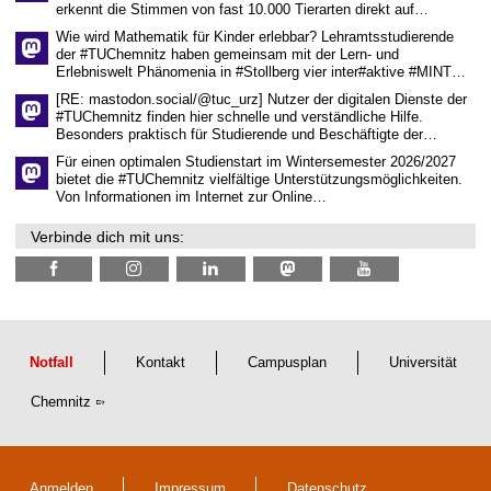
erkennt die Stimmen von fast 10.000 Tierarten direkt auf…
n
d
Wie wird Mathematik für Kinder erlebbar? Lehramtsstudierende
I
der #TUChemnitz haben gemeinsam mit der Lern- und
n
Erlebniswelt Phänomenia in #Stollberg vier inter#aktive #MINT…
f
o
[RE: mastodon.social/@tuc_urz] Nutzer der digitalen Dienste der
r
#TUChemnitz finden hier schnelle und verständliche Hilfe.
m
Besonders praktisch für Studierende und Beschäftigte der…
a
t
Für einen optimalen Studienstart im Wintersemester 2026/2027
i
bietet die #TUChemnitz vielfältige Unterstützungsmöglichkeiten.
o
Von Informationen im Internet zur Online…
n
s
Verbinde dich mit uns:
t
e
c
h
n
i
k
Notfall
Kontakt
Campusplan
Universität
Chemnitz
Anmelden
Impressum
Datenschutz