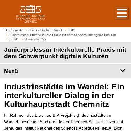
S
S
t
p
a
r
r
i
t
n
TU Chemnitz
Philosophische Fakultät
IfGK
s
Juniorprofessur Interkulturelle Praxis mit dem Schwerpunkt digitale Kulturen
g
Events
Making the City
e
e
i
Juniorprofessur Interkulturelle Praxis mit
z
t
dem Schwerpunkt digitale Kulturen
u
e
m
a
H
Menü
u
a
f
u
Industriestädte im Wandel: Ein
r
p
u
interkultureller Dialog in der
t
f
i
Kulturhauptstadt Chemnitz
e
n
n
h
Im Rahmen des Erasmus-BIP-Projekts „Industriestädte im
a
Wandel“ besuchen Studierende der Friedrich-Schiller-Universität
l
Jena, des Institut National des Sciences Appliquées (INSA) Lyon