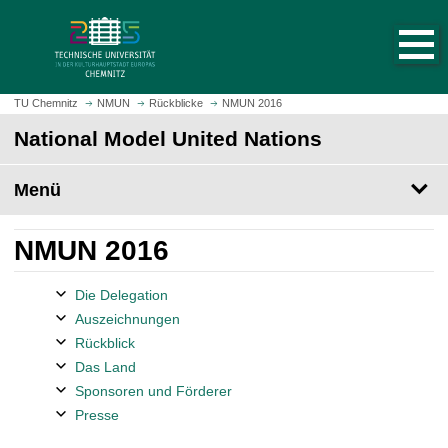
S
S
t
p
a
r
r
i
t
n
TU Chemnitz
NMUN
Rückblicke
NMUN 2016
s
g
National Model United Nations
e
e
i
z
t
Menü
u
e
m
a
H
NMUN 2016
u
a
f
u
Die Delegation
r
p
u
Auszeichnungen
t
f
Rückblick
i
e
n
Das Land
n
h
Sponsoren und Förderer
a
Presse
l