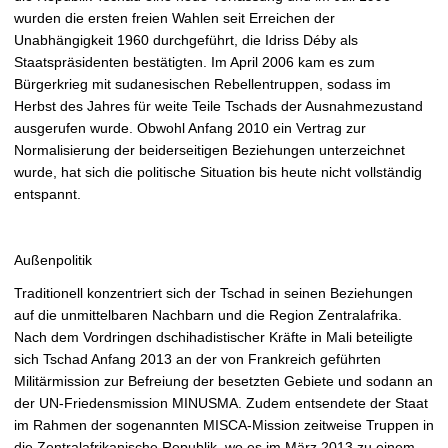
wurden die ersten freien Wahlen seit Erreichen der
Unabhängigkeit 1960 durchgeführt, die Idriss Déby als
Staatspräsidenten bestätigten. Im April 2006 kam es zum
Bürgerkrieg mit sudanesischen Rebellentruppen, sodass im
Herbst des Jahres für weite Teile Tschads der Ausnahmezustand
ausgerufen wurde. Obwohl Anfang 2010 ein Vertrag zur
Normalisierung der beiderseitigen Beziehungen unterzeichnet
wurde, hat sich die politische Situation bis heute nicht vollständig
entspannt.
Außenpolitik
Traditionell konzentriert sich der Tschad in seinen Beziehungen
auf die unmittelbaren Nachbarn und die Region Zentralafrika.
Nach dem Vordringen dschihadistischer Kräfte in Mali beteiligte
sich Tschad Anfang 2013 an der von Frankreich geführten
Militärmission zur Befreiung der besetzten Gebiete und sodann an
der UN-Friedensmission MINUSMA. Zudem entsendete der Staat
im Rahmen der sogenannten MISCA-Mission zeitweise Truppen in
die Zentralafrikanische Republik, wo es im März 2013 zu einem