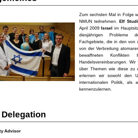
Zum sechsten Mal in Folge w
NMUN teilnehmen.
Elf Stud
April 2009
Israel
im Hauptsitz
diesjährigen Probleme de
Fachgebiete, die in den von 
von der Verbreitung atomare
bewaffneten Konflikte
Handelsvereinbarungen. Wir 
über Themen wie diese zu d
erlernen wir sowohl den 
internationalen Politik, al
kennenzulernen.
 Delegation
ty Advisor