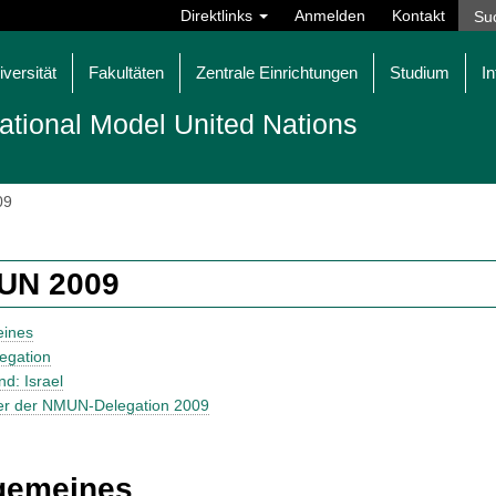
Direktlinks
Anmelden
Kontakt
iversität
Fakultäten
Zentrale Einrichtungen
Studium
In
ational Model United Nations
09
UN 2009
eines
egation
d: Israel
er der NMUN-Delegation 2009
gemeines