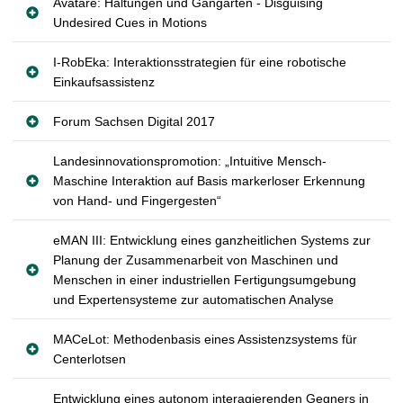
Avatare: Haltungen und Gangarten - Disguising
t
Undesired Cues in Motions
I-RobEka: Interaktionsstrategien für eine robotische
Einkaufsassistenz
Forum Sachsen Digital 2017
Landesinnovationspromotion: „Intuitive Mensch-
Maschine Interaktion auf Basis markerloser Erkennung
von Hand- und Fingergesten“
eMAN III: Entwicklung eines ganzheitlichen Systems zur
Planung der Zusammenarbeit von Maschinen und
Menschen in einer industriellen Fertigungsumgebung
und Expertensysteme zur automatischen Analyse
MACeLot: Methodenbasis eines Assistenzsystems für
Centerlotsen
Entwicklung eines autonom interagierenden Gegners in