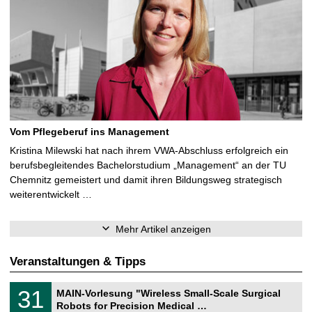
Vom Pflegeberuf ins Management
Kristina Milewski hat nach ihrem VWA-Abschluss erfolgreich ein
berufsbegleitendes Bachelorstudium „Management“ an der TU
Chemnitz gemeistert und damit ihren Bildungsweg strategisch
weiterentwickelt …
Mehr Artikel anzeigen
Veranstaltungen & Tipps
T
3
31
MAIN-Vorlesung "Wireless Small-Scale Surgical
U
1
Robots for Precision Medical …
C
.