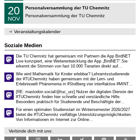
m
2
T
f
2
20
Personalversammlung der TU Chemnitz
0
U
ü
0
2
C
r
Personalversammlung der TU Chemnitz
.
6
NOV
h
d
1
e
e
1
m
n
.
Veranstaltungskalender
n
w
2
i
i
0
t
s
2
Soziale Medien
z
s
6
e
Die TU Chemnitz hat gemeinsam mit Partnern die App BirdNET
n
Live konzipiert, eine Weiterentwicklung der App „BirdNET“.Sie
s
erkennt die Stimmen von fast 10.000 Tierarten direkt auf…
c
h
Wie wird Mathematik für Kinder erlebbar? Lehramtsstudierende
a
der #TUChemnitz haben gemeinsam mit der Lern- und
f
Erlebniswelt Phänomenia in #Stollberg vier inter#aktive #MINT…
t
l
[RE: mastodon.social/@tuc_urz] Nutzer der digitalen Dienste der
i
#TUChemnitz finden hier schnelle und verständliche Hilfe.
c
Besonders praktisch für Studierende und Beschäftigte der…
h
e
Für einen optimalen Studienstart im Wintersemester 2026/2027
n
bietet die #TUChemnitz vielfältige Unterstützungsmöglichkeiten.
N
Von Informationen im Internet zur Online…
a
c
Verbinde dich mit uns:
h
w