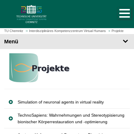
S
S
t
p
a
r
r
i
t
n
TU Chemnitz
Interdisziplinäres Kompetenzzentrum Virtual Humans
Projekte
s
g
Menü
e
e
i
z
t
u
e
m
a
H
u
a
f
u
r
p
u
t
f
Simulation of neuronal agents in virtual reality
i
e
n
n
TechnoSapiens: Wahrnehmungen und Stereotypisierung
h
bionischer Körperrestauration und -optimierung
a
l