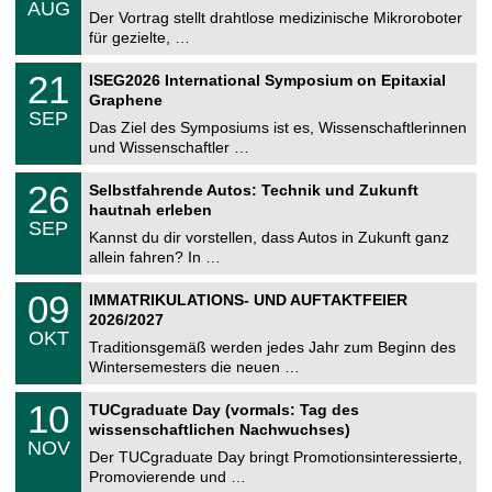
AUG
h
0
Der Vortrag stellt drahtlose medizinische Mikroroboter
e
8
für gezielte, …
m
.
n
2
T
i
2
21
ISEG2026 International Symposium on Epitaxial
0
U
t
1
2
Graphene
C
z
.
6
SEP
h
0
Das Ziel des Symposiums ist es, Wissenschaftlerinnen
e
9
und Wissenschaftler …
m
.
n
2
T
i
2
26
Selbstfahrende Autos: Technik und Zukunft
0
U
t
6
2
hautnah erleben
C
z
.
6
SEP
h
0
Kannst du dir vorstellen, dass Autos in Zukunft ganz
e
9
allein fahren? In …
m
.
n
2
T
i
0
09
IMMATRIKULATIONS- UND AUFTAKTFEIER
0
U
t
9
2
2026/2027
C
z
.
6
OKT
h
1
Traditionsgemäß werden jedes Jahr zum Beginn des
e
0
Wintersemesters die neuen …
m
.
n
2
Z
i
1
10
TUCgraduate Day (vormals: Tag des
0
e
t
0
2
wissenschaftlichen Nachwuchses)
n
z
.
6
NOV
t
1
Der TUCgraduate Day bringt Promotionsinteressierte,
r
1
Promovierende und …
u
.