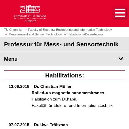
O
J
p
u
e
m
n
p
h
t
TU Chemnitz
Faculty of Electrical Engineering and Information Technology
o
Measurement and Sensor Technology
Habilitations/Dissertations
o
m
m
Professur für Mess- und Sensortechnik
e
a
p
i
Menu
a
n
g
c
e
o
Habilitations:
n
13.06.2018
Dr. Christian Müller
t
Rolled-up magnetic nanomembranes
e
Habilitation zum Dr.habil.
n
Fakultät für Elektro- und Informationstechnik
t
07.07.2015
Dr. Uwe Tröltzsch