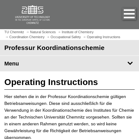
O
J
p
u
e
m
n
p
h
t
TU Chemnitz
Natural Sciences
Institute of Chemistry
o
Coordination Chemistry
Occupational Safety
Operating Instructions
o
m
m
Professur Koordinationschemie
e
a
p
i
Menu
a
n
g
c
e
o
Operating Instructions
n
t
Hier stehen die in der Professur Koordinationschemie gültigen
e
Betriebsanweisungen. Diese sind ausschließlich für die
n
Verwendung in der Koordinationschemie des Institutes für Chemie
t
an der Technischen Universität Chemnitz vorgesehen. Sollten sie
in einem anderen Rahmen genutzt werden, so wird keine
Gewährleistung für die Richtigkeit der Betriebsanweisungen
übernommen.