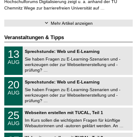
Hochschulforums Digitalisierung zeigt u. a. anhand der TU
Chemnitz Wege zur barrierefreien Universität auf …
Mehr Artikel anzeigen
Veranstaltungen & Tipps
U
1
13
Sprechstunde: Web und E-Learning
n
3
i
Sie haben Fragen zu E-Learning-Szenarien und -
.
AUG
v
0
werkzeugen oder zur Webseitenerstellung und -
e
8
prüfung? …
r
.
s
2
U
i
2
20
Sprechstunde: Web und E-Learning
0
n
t
0
2
i
ä
Sie haben Fragen zu E-Learning-Szenarien und -
.
6
AUG
v
t
0
werkzeugen oder zur Webseitenerstellung und -
e
s
8
prüfung? …
r
r
.
s
e
2
U
i
2
25
c
Webseiten erstellen mit TUCAL, Teil 1
0
n
t
5
h
2
i
ä
Im Kurs sollen die wichtigsten Fragen für künftige
.
e
6
AUG
v
t
0
Webautorinnen und -autoren geklärt werden. An …
n
e
s
8
z
r
r
U
.
e
2
s