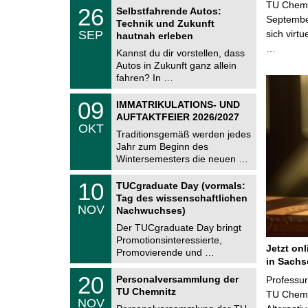
z
T
TU Chemni
6
2
26
Selbstfahrende Autos:
U
6
Septembe
Technik und Zukunft
C
.
SEP
sich virt
h
hautnah erleben
0
e
…
9
Kannst du dir vorstellen, dass
m
.
Autos in Zukunft ganz allein
n
2
i
fahren? In …
0
t
2
z
T
6
0
09
IMMATRIKULATIONS- UND
U
9
AUFTAKTFEIER 2026/2027
C
.
OKT
h
1
Traditionsgemäß werden jedes
e
0
Jahr zum Beginn des
m
.
Wintersemesters die neuen …
n
2
i
0
Z
t
1
10
2
TUCgraduate Day (vormals:
e
z
0
6
Tag des wissenschaftlichen
n
.
NOV
t
Nachwuchses)
1
r
1
Der TUCgraduate Day bringt
u
.
Promotionsinteressierte,
m
2
Jetzt on
f
Promovierende und …
0
ü
in Sachs
2
r
T
6
2
20
Personalversammlung der
Professu
d
U
0
TU Chemnitz
e
C
TU Chemni
.
NOV
n
h
1