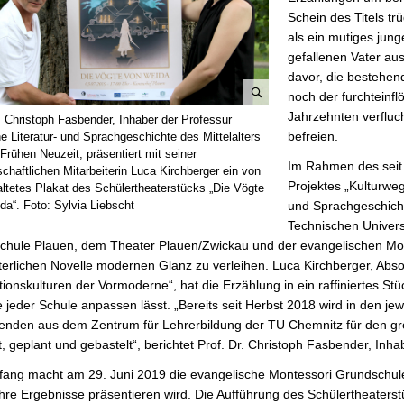
Schein des Titels trü
als ein mutiges jun
gefallenen Vater au
davor, die bestehe
noch der furchteinf
B
Jahrzehnten verfluc
. Christoph Fasbender, Inhaber der Professur
i
befreien.
e Literatur- und Sprachgeschichte des Mittelalters
l
Frühen Neuzeit, präsentiert mit seiner
Im Rahmen des seit
chaftlichen Mitarbeiterin Luca Kirchberger ein von
d
Projektes „Kulturweg
altetes Plakat des Schülertheaterstücks „Die Vögte
v
und Sprachgeschicht
da“. Foto: Sylvia Liebscht
e
Technischen Univers
r
chule Plauen, dem Theater Plauen/Zwickau und der evangelischen Mon
g
lterlichen Novelle modernen Glanz zu verleihen. Luca Kirchberger, Ab
r
ionskulturen der Vormoderne“, hat die Erzählung in ein raffiniertes S
ö
 jeder Schule anpassen lässt. „Bereits seit Herbst 2018 wird in den jewe
ß
enden aus dem Zentrum für Lehrerbildung der TU Chemnitz für den große
e
, geplant und gebastelt“, berichtet Prof. Dr. Christoph Fasbender, Inh
r
n
ang macht am 29. Juni 2019 die evangelische Montessori Grundschule 
hre Ergebnisse präsentieren wird. Die Aufführung des Schülertheaters