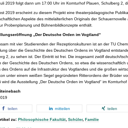
uli 2019 folgt dann um 17:00 Uhr im Komturhof Plauen, Schulberg 2, d
st 2019 erscheint zu diesem Projekt eine theaterpädagogische Publikat
chaftlichen Aspekte des mittelalterlichen Originals der Schauernovelle
zur Probenplanung und Bühnenbildkonzepte enthält.
llungseröffnung „Der Deutsche Orden im Vogtland“
am mit vier Studierenden der Rezeptionskulturen ist an der TU Chemn
lung über die Geschichte des Deutschen Ordens im Vogtland entstand
rg 2, zu sehen ist. Der Eintritt ist frei. Die insgesamt zwölf deutsch/ts
 der Geschichte des Deutschen Ordens, so etwa die wissenschaftlich u
s des Ordens auf die Infrastruktur des Vogtlandes und die großen wirt
kon unter einem weißen Segel gegründeten Ritterordens der Brüder v
i wird die Ausstellung „Der Deutsche Orden im Vogtland“ im Komturhof u
Steinebach
2019
teilen
mitteilen
teilen
rtikel zu:
Philosophische Fakultät
,
Schüler
,
Familie