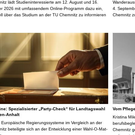
tz lädt Studieninteressierte am 12. August und 16.
Wanderausst
r 2026 mit umfassendem Online-Programm dazu ein,
4. Septembe
uell über das Studium an der TU Chemnitz zu informieren
Chemnitz z
line: Spezialisierter „Party-Check“ für Landtagswahl
Vom Pfleg
en-Anhalt
Kristina Mi
r Europäische Regierungssysteme im Vergleich an der
berufsbegl
tz beteiligte sich an der Entwicklung einer Wahl-O-Mat-
Chemnitz ge