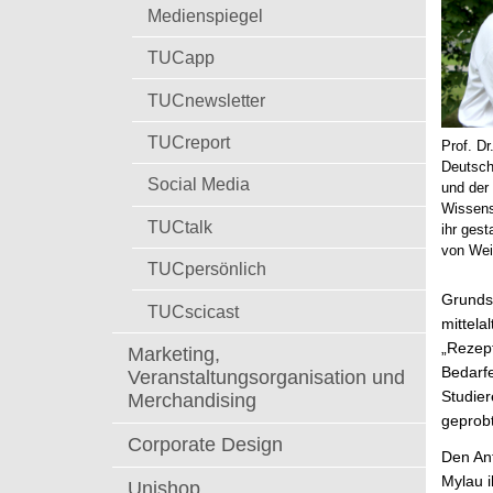
t
Medienspiegel
TUCapp
TUCnewsletter
TUCreport
Prof. Dr
Deutsch
Social Media
und der 
Wissens
TUCtalk
ihr gest
von Wei
TUCpersönlich
Grunds
TUCscicast
mittela
„Rezept
Marketing,
Bedarfe
Veranstaltungsorganisation und
Studier
Merchandising
geprobt
Corporate Design
Den Anf
Mylau i
Unishop