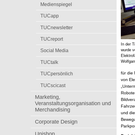
t
Medienspiegel
TUCapp
TUCnewsletter
TUCreport
In der 
wurde v
Social Media
Elektrof
Wolfgan
TUCtalk
für die
TUCpersönlich
von El
TUCscicast
„Unter
Robote
Marketing,
Bildve
Veranstaltungsorganisation und
Fahrzeu
Merchandising
und die
Bewegu
Corporate Design
Parkpo
Unishop