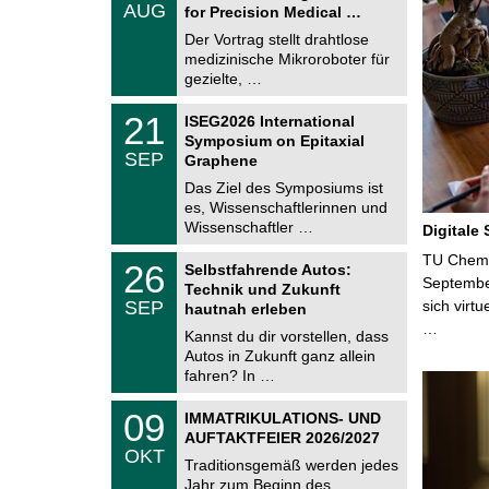
.
AUG
h
for Precision Medical …
0
e
8
Der Vortrag stellt drahtlose
m
.
medizinische Mikroroboter für
n
2
i
gezielte, …
0
t
2
z
T
6
2
21
ISEG2026 International
U
1
Symposium on Epitaxial
C
.
SEP
h
Graphene
0
e
9
Das Ziel des Symposiums ist
m
.
es, Wissenschaftlerinnen und
n
2
i
Wissenschaftler …
Digitale
0
t
2
z
T
TU Chemni
6
2
26
Selbstfahrende Autos:
U
6
Septembe
Technik und Zukunft
C
.
SEP
sich virt
h
hautnah erleben
0
e
…
9
Kannst du dir vorstellen, dass
m
.
Autos in Zukunft ganz allein
n
2
i
fahren? In …
0
t
2
z
T
6
0
09
IMMATRIKULATIONS- UND
U
9
AUFTAKTFEIER 2026/2027
C
.
OKT
h
1
Traditionsgemäß werden jedes
e
0
Jahr zum Beginn des
m