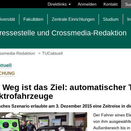
Direktlinks
Anmelden
Kontakt
iversität
Fakultäten
Zentrale Einrichtungen
Studium
In
ressestelle und Crossmedia-Redaktion
ossmedia-Redaktion
TUCaktuell
tuell
CHUNG
 Weg ist das Ziel: automatischer 
ktrofahrzeuge
sches Szenario erlaubte am 3. Dezember 2015 eine Zeitreise in di
Der Fahrer eines El
von ihm ausgewählte
Außenbereich bis in 