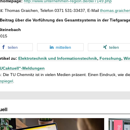
thomepage:
http://www.unternehmen-region.de/de/7149.php
t:
Thomas Graichen, Telefon 0371 531-33437, E-Mail
thomas.graichen
Beitrag über die Vorführung des Gesamtsystems in der Tiefgarag
Steinebach
2015
teilen
mitteilen
teilen
rtikel zu:
Elektrotechnik und Informationstechnik
,
Forschung
,
Wir
TUCaktuell“-Meldungen
: Die TU Chemnitz ist in vielen Medien präsent. Einen Eindruck, wie dies
spiegel
.
ell