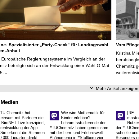
line: Spezialisierter „Party-Check“ für Landtagswahl
Vom Pfleg
en-Anhalt
Kristina Mi
r Europäische Regierungssysteme im Vergleich an der
berufsbegl
tz beteiligte sich an der Entwicklung einer Wahl-O-Mat-
Chemnitz ge
ve …
weiterentwi
Mehr Artikel anzeigen
 Medien
 TU Chemnitz hat
Wie wird Mathematik für
[RE:
einsam mit Partnern die
Kinder erlebbar?
masto
 BirdNET Live konzipiert,
Lehramtsstudierende der
Nutzer
erentwicklung der App
#TUChemnitz haben gemeinsam
der #TUChemn
.Sie erkennt die Stimmen
mit der Lern- und Erlebniswelt
schnelle und 
0.000 Tierarten direkt
Phänomenia in #Stollberg vier
Besonders pr