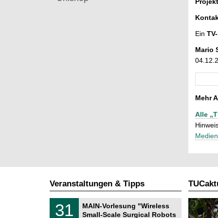
Projek
Kontak
Ein
TV-
Mario 
04.12.
Mehr A
Alle „
Hinweis
Medien
Veranstaltungen & Tipps
TUCaktu
T
3
31
MAIN-Vorlesung "Wireless
U
1
Small-Scale Surgical Robots
C