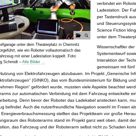
verbindet ein Robot
Ladestation. Der Fa
per Tastendruck au
und Steuerungssyste
Science Fiction kli
unter dem Theaterpl
G
Tiefgarage unter dem Theaterplatz in Chemnitz
Wissenschaftler der 
a
orgeführt, wie ein Roboter vollautomatisch das
Systementwurf sowi
l
ahrzeug mit einer Ladestation koppelt. Foto:
Interaktion der Tec
g Schmidt –
Alle Bilder …
e
gemeinsam mit fünf
r
 Nutzung von Elektrofahrzeugen abzubauen. Im Projekt „Generische Inf
i
ektrofahrzeugen“ (GINKO), das vom Bundesministerium für Bildung 
e
nehmen Region“ gefördert wurde, mussten viele Aspekte beachtet werd
ö
rarms zur automatischen Verbindung mit dem Fahrzeug entwickelte ein
f
rarbeitung. Denn bevor der Roboter das Ladekabel anstecken kann, m
f
g befindet. Auch die nutzerfreundliche Navigation sowohl im Freien 
n
 Energieverbrauchsmessung stellten das Projektteam vor große Herau
e
ngsraum des Roboterarms stand im Projekt ganz weit oben, damit der
n
sition, das Fahrzeug und der Roboterarm selbst nicht zu Schaden ko