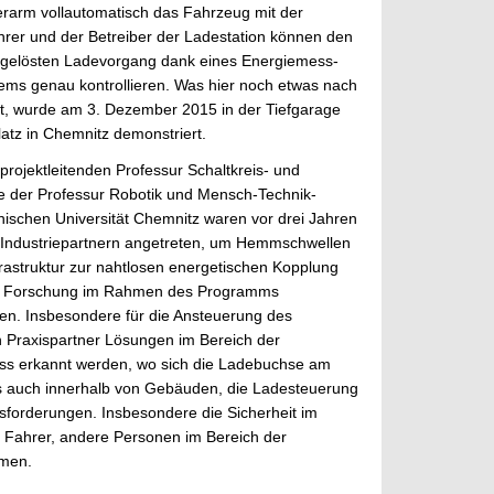
erarm vollautomatisch das Fahrzeug mit der
hrer und der Betreiber der Ladestation können den
sgelösten Ladevorgang dank eines Energiemess-
ms genau kontrollieren. Was hier noch etwas nach
ngt, wurde am 3. Dezember 2015 in der Tiefgarage
atz in Chemnitz demonstriert.
projektleitenden Professur Schaltkreis- und
e der Professur Robotik und Mensch-Technik-
hnischen Universität Chemnitz waren vor drei Jahren
 Industriepartnern angetreten, um Hemmschwellen
rastruktur zur nahtlosen energetischen Kopplung
und Forschung im Rahmen des Programms
en. Insbesondere für die Ansteuerung des
 Praxispartner Lösungen im Bereich der
uss erkannt werden, wo sich die Ladebuchse am
als auch innerhalb von Gebäuden, die Ladesteuerung
sforderungen. Insbesondere die Sicherheit im
 Fahrer, andere Personen im Bereich der
mmen.