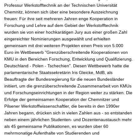
e
Professur Werkstofftechnik an der Technischen Universität
r
Chemnitz, können sich über eine besondere Auszeichnung
g
freuen: Für ihre seit mehreren Jahren enge Kooperation in
r
Forschung und Lehre auf dem Gebiet der Werkstofftechnik
ö
wurden sie von einer hochkarätigen Jury aus einer großen Zahl
ß
eingereichter Nominierungen ausgewählt und erhielten
e
gemeinsam mit drei weiteren Projekten einen Preis von 5.000
r
Euro im Wettbewerb "Grenzüberschreitende Kooperationen von
n
KMU in den Bereichen Forschung, Entwicklung und Qualifizierung.
Deutschland - Polen - Tschechien". Diesen Wettbewerb hatte die
parlamentarische Staatssekretärin Iris Gleicke, MdB, als
Beauftragte der Bundesregierung für die neuen Bundesländer
initiiert, um die grenzüberschreitende Zusammenarbeit von KMUs
und Forschungseinrichtungen in der Region weiter zu stärken. Die
Erfolge der gemeinsamen Kooperation der Chemnitzer und
Pilsener Werkstoffwissenschaftler, die bereits in den 1990er
Jahren begann, drücken sich in vielen Zahlen aus - so entstanden
neben einem jährlichen Studenten- und Dozentenaustausch mehr
als 45 gemeinsame Publikationen, es wurden über 60
mehrmonatige Aufenthalte von Studierenden und