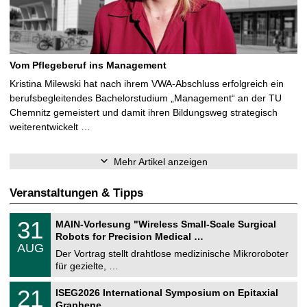
Vom Pflegeberuf ins Management
Kristina Milewski hat nach ihrem VWA-Abschluss erfolgreich ein
berufsbegleitendes Bachelorstudium „Management“ an der TU
Chemnitz gemeistert und damit ihren Bildungsweg strategisch
weiterentwickelt …
Mehr Artikel anzeigen
Veranstaltungen & Tipps
T
3
31
MAIN-Vorlesung "Wireless Small-Scale Surgical
U
1
Robots for Precision Medical …
C
.
AUG
h
0
Der Vortrag stellt drahtlose medizinische Mikroroboter
e
8
für gezielte, …
m
.
n
2
T
i
2
21
ISEG2026 International Symposium on Epitaxial
0
U
t
1
2
Graphene
C