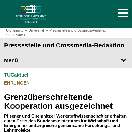
S
S
t
p
a
r
r
i
t
n
TU Chemnitz
Universität
Pressestelle und Crossmedia-Redaktion
s
TUCaktuell
g
e
e
Pressestelle und Crossmedia-Redaktion
i
z
t
u
Menü
e
m
a
H
u
TUCaktuell
a
f
u
EHRUNGEN
r
p
u
Grenzüberschreitende
t
f
i
Kooperation ausgezeichnet
e
n
n
h
Pilsener und Chemnitzer Werkstoffwissenschaftler erhalten
einen Preis des Bundesministeriums für Wirtschaft und
a
Energie für umfangreiche gemeinsame Forschungs- und
l
Lehrprojekte