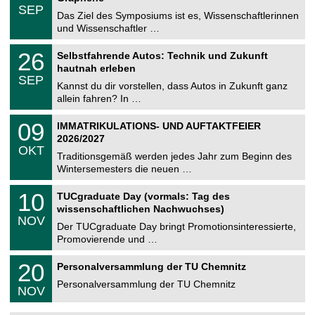
z
.
6
SEP
h
0
Das Ziel des Symposiums ist es, Wissenschaftlerinnen
e
9
und Wissenschaftler …
m
.
n
2
T
i
2
26
Selbstfahrende Autos: Technik und Zukunft
0
U
t
6
2
hautnah erleben
C
z
.
6
SEP
h
0
Kannst du dir vorstellen, dass Autos in Zukunft ganz
e
9
allein fahren? In …
m
.
n
2
T
i
0
09
IMMATRIKULATIONS- UND AUFTAKTFEIER
0
U
t
9
2
2026/2027
C
z
.
6
OKT
h
1
Traditionsgemäß werden jedes Jahr zum Beginn des
e
0
Wintersemesters die neuen …
m
.
n
2
Z
i
1
10
TUCgraduate Day (vormals: Tag des
0
e
t
0
2
wissenschaftlichen Nachwuchses)
n
z
.
6
NOV
t
1
Der TUCgraduate Day bringt Promotionsinteressierte,
r
1
Promovierende und …
u
.
m
2
T
f
2
20
Personalversammlung der TU Chemnitz
0
U
ü
0
2
C
r
Personalversammlung der TU Chemnitz
.
6
NOV
h
d
1
e
e
1
m