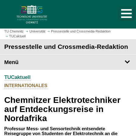
S
S
t
p
a
r
r
i
t
n
TU Chemnitz
Universität
Pressestelle und Crossmedia-Redaktion
s
TUCaktuell
g
e
e
Pressestelle und Crossmedia-Redaktion
i
z
t
u
Menü
e
m
a
H
u
TUCaktuell
a
f
u
INTERNATIONALES
r
p
u
Chemnitzer Elektrotechniker
t
f
i
auf Entdeckungsreise in
e
n
Nordafrika
n
h
a
Professur Mess- und Sensortechnik entsendete
l
Reisegruppe von Studenten der Elektrotechnik an die