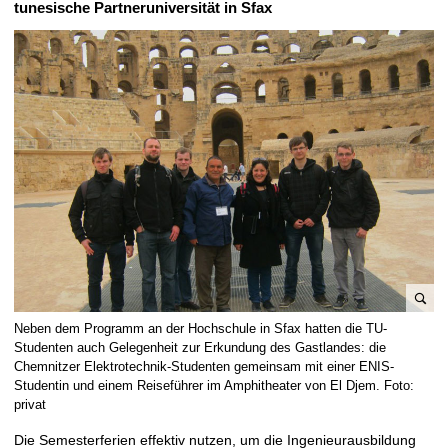
tunesische Partneruniversität in Sfax
t
B
Neben dem Programm an der Hochschule in Sfax hatten die TU-
i
Studenten auch Gelegenheit zur Erkundung des Gastlandes: die
l
Chemnitzer Elektrotechnik-Studenten gemeinsam mit einer ENIS-
Studentin und einem Reiseführer im Amphitheater von El Djem. Foto:
d
privat
v
e
Die Semesterferien effektiv nutzen, um die Ingenieurausbildung