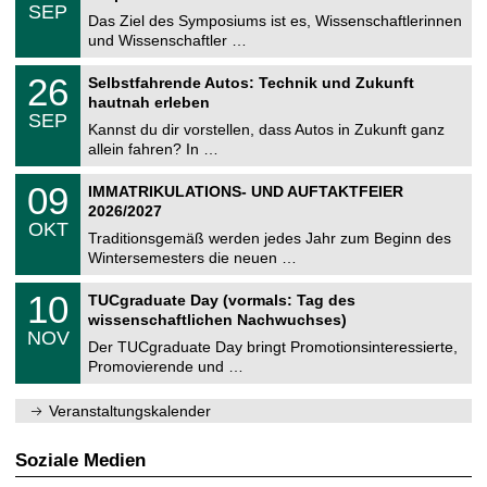
z
.
6
SEP
h
0
Das Ziel des Symposiums ist es, Wissenschaftlerinnen
e
9
und Wissenschaftler …
m
.
n
2
T
i
2
26
Selbstfahrende Autos: Technik und Zukunft
0
U
t
6
2
hautnah erleben
C
z
.
6
SEP
h
0
Kannst du dir vorstellen, dass Autos in Zukunft ganz
e
9
allein fahren? In …
m
.
n
2
T
i
0
09
IMMATRIKULATIONS- UND AUFTAKTFEIER
0
U
t
9
2
2026/2027
C
z
.
6
OKT
h
1
Traditionsgemäß werden jedes Jahr zum Beginn des
e
0
Wintersemesters die neuen …
m
.
n
2
Z
i
1
10
TUCgraduate Day (vormals: Tag des
0
e
t
0
2
wissenschaftlichen Nachwuchses)
n
z
.
6
NOV
t
1
Der TUCgraduate Day bringt Promotionsinteressierte,
r
1
Promovierende und …
u
.
m
2
f
0
Veranstaltungskalender
ü
2
r
6
d
Soziale Medien
e
n