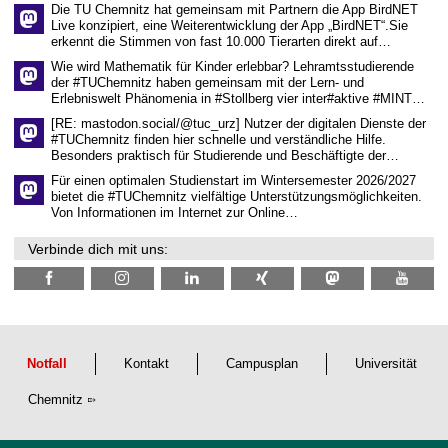
Die TU Chemnitz hat gemeinsam mit Partnern die App BirdNET
w
Live konzipiert, eine Weiterentwicklung der App „BirdNET“.Sie
i
erkennt die Stimmen von fast 10.000 Tierarten direkt auf…
s
s
Wie wird Mathematik für Kinder erlebbar? Lehramtsstudierende
e
der #TUChemnitz haben gemeinsam mit der Lern- und
n
Erlebniswelt Phänomenia in #Stollberg vier inter#aktive #MINT…
s
c
[RE: mastodon.social/@tuc_urz] Nutzer der digitalen Dienste der
h
#TUChemnitz finden hier schnelle und verständliche Hilfe.
a
Besonders praktisch für Studierende und Beschäftigte der…
f
t
Für einen optimalen Studienstart im Wintersemester 2026/2027
l
bietet die #TUChemnitz vielfältige Unterstützungsmöglichkeiten.
i
Von Informationen im Internet zur Online…
c
h
Verbinde dich mit uns:
e
n
N
a
c
h
w
u
Notfall
Kontakt
Campusplan
Universität
c
h
Chemnitz
s