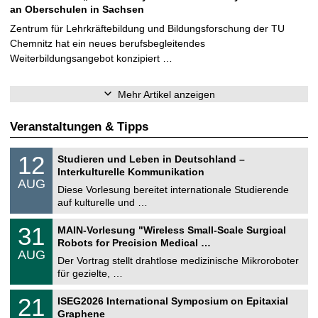
an Oberschulen in Sachsen
Zentrum für Lehrkräftebildung und Bildungsforschung der TU
Chemnitz hat ein neues berufsbegleitendes
Weiterbildungsangebot konzipiert …
Mehr Artikel anzeigen
Veranstaltungen & Tipps
S
1
12
Studieren und Leben in Deutschland –
o
2
Interkulturelle Kommunikation
n
.
AUG
s
0
Diese Vorlesung bereitet internationale Studierende
t
8
auf kulturelle und …
i
.
g
2
T
e
3
31
MAIN-Vorlesung "Wireless Small-Scale Surgical
0
U
1
2
Robots for Precision Medical …
C
.
6
AUG
h
0
Der Vortrag stellt drahtlose medizinische Mikroroboter
e
8
für gezielte, …
m
.
n
2
T
i
2
21
ISEG2026 International Symposium on Epitaxial
0
U
t
1
2
Graphene
C