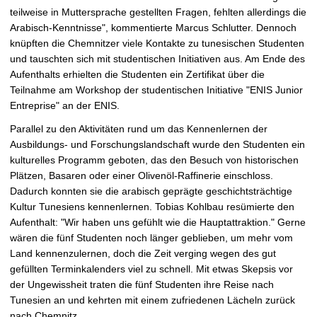
teilweise in Muttersprache gestellten Fragen, fehlten allerdings die
Arabisch-Kenntnisse", kommentierte Marcus Schlutter. Dennoch
knüpften die Chemnitzer viele Kontakte zu tunesischen Studenten
und tauschten sich mit studentischen Initiativen aus. Am Ende des
Aufenthalts erhielten die Studenten ein Zertifikat über die
Teilnahme am Workshop der studentischen Initiative "ENIS Junior
Entreprise" an der ENIS.
Parallel zu den Aktivitäten rund um das Kennenlernen der
Ausbildungs- und Forschungslandschaft wurde den Studenten ein
kulturelles Programm geboten, das den Besuch von historischen
Plätzen, Basaren oder einer Olivenöl-Raffinerie einschloss.
Dadurch konnten sie die arabisch geprägte geschichtsträchtige
Kultur Tunesiens kennenlernen. Tobias Kohlbau resümierte den
Aufenthalt: "Wir haben uns gefühlt wie die Hauptattraktion." Gerne
wären die fünf Studenten noch länger geblieben, um mehr vom
Land kennenzulernen, doch die Zeit verging wegen des gut
gefüllten Terminkalenders viel zu schnell. Mit etwas Skepsis vor
der Ungewissheit traten die fünf Studenten ihre Reise nach
Tunesien an und kehrten mit einem zufriedenen Lächeln zurück
nach Chemnitz.