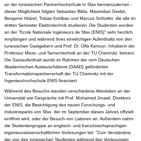
r
an der tunesischen Partnerhochschule in Sfax kennenzulernen -
g
dieser Möglichkeit folgten Sebastian Bilda, Maximilian Geidel,
r
Benjamin Hölzel, Tobias Kohlbau und Marcus Schlutter, die alle im
ö
dritten Semester Elektrotechnik studieren. Die Studenten wurden
ß
an der "Ecole Nationale Ingénieurs de Sfax (ENIS)" sehr herzlich
e
empfangen und während ihres einwöchigen Aufenthalts von den
r
tunesischen Gastgebern und Prof. Dr. Olfa Kanoun, Inhaberin der
n
Professur Mess- und Sensortechnik an der TU Chemnitz, betreut.
Die Gastaufenthalt wurde im Rahmen der vom Deutschen
Akademischen Austauschdienst (DAAD) geförderten
Transformationspartnerschaft der TU Chemnitz mit der
Ingenieurhochschule ENIS finanziert.
Während des Besuchs standen verschiedene Aktivitäten an der
Universität wie Gespräche mit Prof. Mohamed Jmaiel, Direktors
der ENIS, die Besichtigung des neuen Forschungs- und
Industrieparks von Sfax, der im September dieses Jahres offiziell
eröffnet wird, oder der Besuch von Laboren an. Außerdem nahm
die Studentengruppe an englisch- und französischsprachigen
ingenieurwissenschaftlichen Vorlesungen teil. "Zum Verständnis
der von den tunesischen Studenten während den Vorlesungen