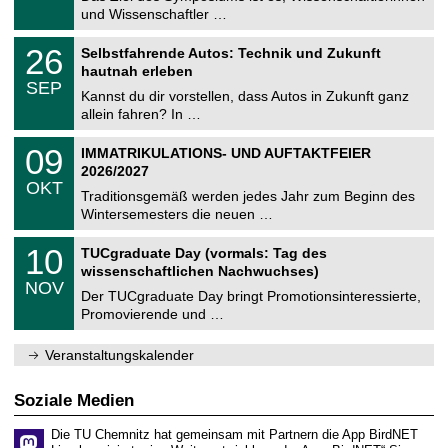
e
9
und Wissenschaftler …
m
.
n
2
T
i
2
26
Selbstfahrende Autos: Technik und Zukunft
0
U
t
6
2
hautnah erleben
C
z
.
6
SEP
h
0
Kannst du dir vorstellen, dass Autos in Zukunft ganz
e
9
allein fahren? In …
m
.
n
2
T
i
0
09
IMMATRIKULATIONS- UND AUFTAKTFEIER
0
U
t
9
2
2026/2027
C
z
.
6
OKT
h
1
Traditionsgemäß werden jedes Jahr zum Beginn des
e
0
Wintersemesters die neuen …
m
.
n
2
Z
i
1
10
TUCgraduate Day (vormals: Tag des
0
e
t
0
2
wissenschaftlichen Nachwuchses)
n
z
.
6
NOV
t
1
Der TUCgraduate Day bringt Promotionsinteressierte,
r
1
Promovierende und …
u
.
m
2
f
0
Veranstaltungskalender
ü
2
r
6
d
Soziale Medien
e
n
Die TU Chemnitz hat gemeinsam mit Partnern die App BirdNET
w