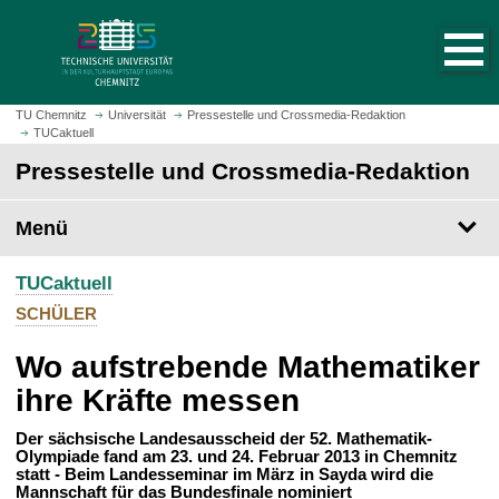
S
S
t
p
a
r
r
i
t
n
TU Chemnitz
Universität
Pressestelle und Crossmedia-Redaktion
s
TUCaktuell
g
e
e
Pressestelle und Crossmedia-Redaktion
i
z
t
u
Menü
e
m
a
H
u
TUCaktuell
a
f
u
SCHÜLER
r
p
u
Wo aufstrebende Mathematiker
t
f
i
ihre Kräfte messen
e
n
n
h
Der sächsische Landesausscheid der 52. Mathematik-
Olympiade fand am 23. und 24. Februar 2013 in Chemnitz
a
statt - Beim Landesseminar im März in Sayda wird die
l
Mannschaft für das Bundesfinale nominiert