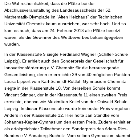
i
Die Wahrscheinlichkeit, dass die Plätze bei der
e
Abschlussveranstaltung des Landesausscheids der 52.
ö
Mathematik-Olympiade im "Alten Heizhaus" der Technischen
f
Universität Chemnitz kaum ausreichen, war sehr hoch. Und so
f
kam es auch, dass am 24. Februar 2013 alle Plätze besetzt
n
waren, als die Gewinner des Wettbewerbes bekanntgegeben
e
wurden.
n
In der Klassenstufe 9 siegte Ferdinand Wagner (Schiller-Schule
Leipzig). Er erhielt auch den Sonderpreis der Gesellschaft für
Innovationsförderung e.V. Chemnitz für die herausragende
Gesamtleistung, denn er erreichte 39 von 40 möglichen Punkten.
Laura Lippert vom Karl-Schmidt-Rottluff Gymnasium Chemnitz
siegte in der Klassenstufe 10. Von derselben Schule kommt
Vincent Stimper, der in der Klassenstufe 11 einen zweiten Preis
erreichte, ebenso wie Maximilian Keitel von der Ostwald Schule
Leipzig. In dieser Klassenstufe wurde kein erster Preis vergeben.
Anders in der Klassenstufe 12. Hier holte Jan Standke vom
Johannes-Kepler-Gymnasium den ersten Preis. Zudem erhielt er
als erfolgreichster Teilnehmer den Sonderpreis des Adam-Ries-
Bundes e.V. Annaberg-Bucholz. Vom selben Gymnasium stammt