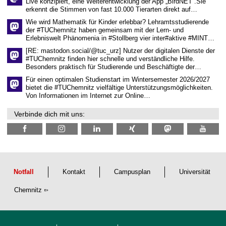
Live konzipiert, eine Weiterentwicklung der App „BirdNET“.Sie
i
erkennt die Stimmen von fast 10.000 Tierarten direkt auf…
s
s
Wie wird Mathematik für Kinder erlebbar? Lehramtsstudierende
e
der #TUChemnitz haben gemeinsam mit der Lern- und
n
Erlebniswelt Phänomenia in #Stollberg vier inter#aktive #MINT…
s
c
[RE: mastodon.social/@tuc_urz] Nutzer der digitalen Dienste der
h
#TUChemnitz finden hier schnelle und verständliche Hilfe.
a
Besonders praktisch für Studierende und Beschäftigte der…
f
t
Für einen optimalen Studienstart im Wintersemester 2026/2027
l
bietet die #TUChemnitz vielfältige Unterstützungsmöglichkeiten.
i
Von Informationen im Internet zur Online…
c
h
Verbinde dich mit uns:
e
n
N
a
c
h
w
u
Notfall
Kontakt
Campusplan
Universität
c
h
Chemnitz
s