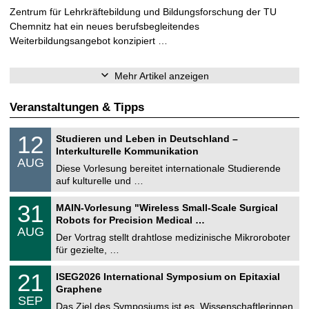
Zentrum für Lehrkräftebildung und Bildungsforschung der TU
Chemnitz hat ein neues berufsbegleitendes
Weiterbildungsangebot konzipiert …
Mehr Artikel anzeigen
Veranstaltungen & Tipps
S
1
12
Studieren und Leben in Deutschland –
o
2
Interkulturelle Kommunikation
n
.
AUG
s
0
Diese Vorlesung bereitet internationale Studierende
t
8
auf kulturelle und …
i
.
g
2
T
e
3
31
MAIN-Vorlesung "Wireless Small-Scale Surgical
0
U
1
2
Robots for Precision Medical …
C
.
6
AUG
h
0
Der Vortrag stellt drahtlose medizinische Mikroroboter
e
8
für gezielte, …
m
.
n
2
T
i
2
21
ISEG2026 International Symposium on Epitaxial
0
U
t
1
2
Graphene
C
z
.
6
SEP
h
0
Das Ziel des Symposiums ist es, Wissenschaftlerinnen