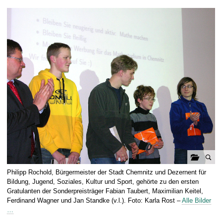
t
G
Philipp Rochold, Bürgermeister der Stadt Chemnitz und Dezernent für
a
Bildung, Jugend, Soziales, Kultur und Sport, gehörte zu den ersten
l
Gratulanten der Sonderpreisträger Fabian Taubert, Maximilian Keitel,
Ferdinand Wagner und Jan Standke (v.l.). Foto: Karla Rost –
Alle Bilder
e
…
r