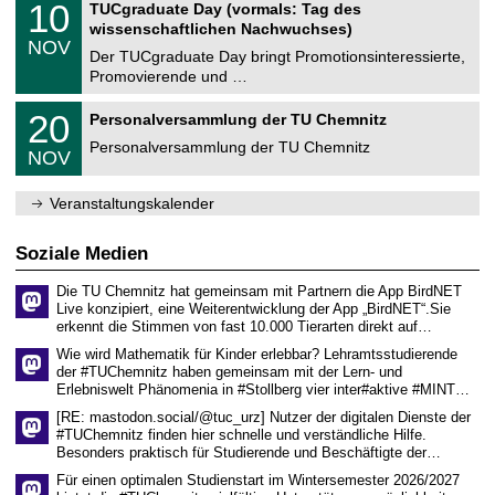
i
1
10
TUCgraduate Day (vormals: Tag des
0
e
t
0
2
wissenschaftlichen Nachwuchses)
n
z
.
6
NOV
t
1
Der TUCgraduate Day bringt Promotionsinteressierte,
r
1
Promovierende und …
u
.
m
2
T
f
2
20
Personalversammlung der TU Chemnitz
0
U
ü
0
2
C
r
Personalversammlung der TU Chemnitz
.
6
NOV
h
d
1
e
e
1
m
n
.
Veranstaltungskalender
n
w
2
i
i
0
t
s
2
Soziale Medien
z
s
6
e
Die TU Chemnitz hat gemeinsam mit Partnern die App BirdNET
n
Live konzipiert, eine Weiterentwicklung der App „BirdNET“.Sie
s
erkennt die Stimmen von fast 10.000 Tierarten direkt auf…
c
h
Wie wird Mathematik für Kinder erlebbar? Lehramtsstudierende
a
der #TUChemnitz haben gemeinsam mit der Lern- und
f
Erlebniswelt Phänomenia in #Stollberg vier inter#aktive #MINT…
t
l
[RE: mastodon.social/@tuc_urz] Nutzer der digitalen Dienste der
i
#TUChemnitz finden hier schnelle und verständliche Hilfe.
c
Besonders praktisch für Studierende und Beschäftigte der…
h
e
Für einen optimalen Studienstart im Wintersemester 2026/2027