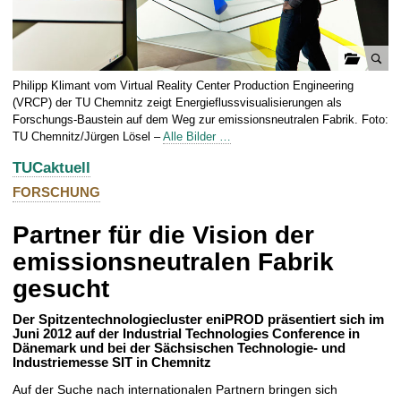
t
G
Philipp Klimant vom Virtual Reality Center Production Engineering
a
(VRCP) der TU Chemnitz zeigt Energieflussvisualisierungen als
l
Forschungs-Baustein auf dem Weg zur emissionsneutralen Fabrik. Foto:
TU Chemnitz/Jürgen Lösel –
Alle Bilder …
e
r
TUCaktuell
i
FORSCHUNG
e
ö
Partner für die Vision der
f
emissionsneutralen Fabrik
f
n
gesucht
e
n
Der Spitzentechnologiecluster eniPROD präsentiert sich im
Juni 2012 auf der Industrial Technologies Conference in
Dänemark und bei der Sächsischen Technologie- und
Industriemesse SIT in Chemnitz
Auf der Suche nach internationalen Partnern bringen sich