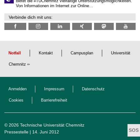
n
bietet die #TUChemnitz vielfältige Unterstützungsmöglichkeiten.
N
Von Informationen im Internet zur Online…
a
c
Verbinde dich mit uns:
h
w
u
c
h
s
Notfall
Kontakt
Campusplan
Universität
Chemnitz
Anmelden
Impressum
Datenschutz
Cookies
Barrierefreiheit
© 2026 Technische Universität Chemnitz
Pressestelle
| 14. Juni 2012