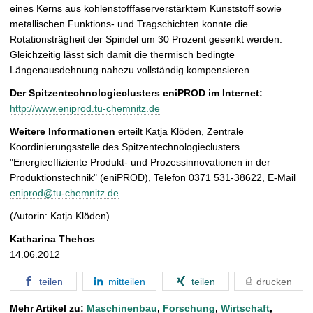
eines Kerns aus kohlenstofffaserverstärktem Kunststoff sowie
metallischen Funktions- und Tragschichten konnte die
Rotationsträgheit der Spindel um 30 Prozent gesenkt werden.
Gleichzeitig lässt sich damit die thermisch bedingte
Längenausdehnung nahezu vollständig kompensieren.
Der Spitzentechnologieclusters eniPROD im Internet:
http://www.eniprod.tu-chemnitz.de
Weitere Informationen
erteilt Katja Klöden, Zentrale
Koordinierungsstelle des Spitzentechnologieclusters
"Energieeffiziente Produkt- und Prozessinnovationen in der
Produktionstechnik" (eniPROD), Telefon 0371 531-38622, E-Mail
eniprod@tu-chemnitz.de
(Autorin: Katja Klöden)
Katharina Thehos
14.06.2012
teilen
mitteilen
teilen
drucken
Mehr Artikel zu:
Maschinenbau
,
Forschung
,
Wirtschaft
,