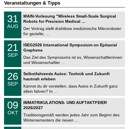
Veranstaltungen & Tipps
T
3
31
MAIN-Vorlesung "Wireless Small-Scale Surgical
U
1
Robots for Precision Medical …
C
.
AUG
h
0
Der Vortrag stellt drahtlose medizinische Mikroroboter
e
8
für gezielte, …
m
.
n
2
T
i
2
21
ISEG2026 International Symposium on Epitaxial
0
U
t
1
2
Graphene
C
z
.
6
SEP
h
0
Das Ziel des Symposiums ist es, Wissenschaftlerinnen
e
9
und Wissenschaftler …
m
.
n
2
T
i
2
26
Selbstfahrende Autos: Technik und Zukunft
0
U
t
6
2
hautnah erleben
C
z
.
6
SEP
h
0
Kannst du dir vorstellen, dass Autos in Zukunft ganz
e
9
allein fahren? In …
m
.
n
2
T
i
0
09
IMMATRIKULATIONS- UND AUFTAKTFEIER
0
U
t
9
2
2026/2027
C
z
.
6
OKT
h
1
Traditionsgemäß werden jedes Jahr zum Beginn des
e
0
Wintersemesters die neuen …
m
.
n
2
Z