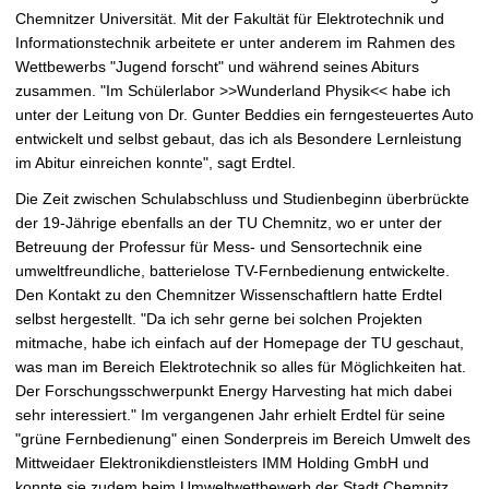
Chemnitzer Universität. Mit der Fakultät für Elektrotechnik und
v
Informationstechnik arbeitete er unter anderem im Rahmen des
e
Wettbewerbs "Jugend forscht" und während seines Abiturs
r
zusammen. "Im Schülerlabor >>Wunderland Physik<< habe ich
g
unter der Leitung von Dr. Gunter Beddies ein ferngesteuertes Auto
r
entwickelt und selbst gebaut, das ich als Besondere Lernleistung
ö
im Abitur einreichen konnte", sagt Erdtel.
ß
e
Die Zeit zwischen Schulabschluss und Studienbeginn überbrückte
r
der 19-Jährige ebenfalls an der TU Chemnitz, wo er unter der
n
Betreuung der Professur für Mess- und Sensortechnik eine
umweltfreundliche, batterielose TV-Fernbedienung entwickelte.
Den Kontakt zu den Chemnitzer Wissenschaftlern hatte Erdtel
selbst hergestellt. "Da ich sehr gerne bei solchen Projekten
mitmache, habe ich einfach auf der Homepage der TU geschaut,
was man im Bereich Elektrotechnik so alles für Möglichkeiten hat.
Der Forschungsschwerpunkt Energy Harvesting hat mich dabei
sehr interessiert." Im vergangenen Jahr erhielt Erdtel für seine
"grüne Fernbedienung" einen Sonderpreis im Bereich Umwelt des
Mittweidaer Elektronikdienstleisters IMM Holding GmbH und
konnte sie zudem beim Umweltwettbewerb der Stadt Chemnitz