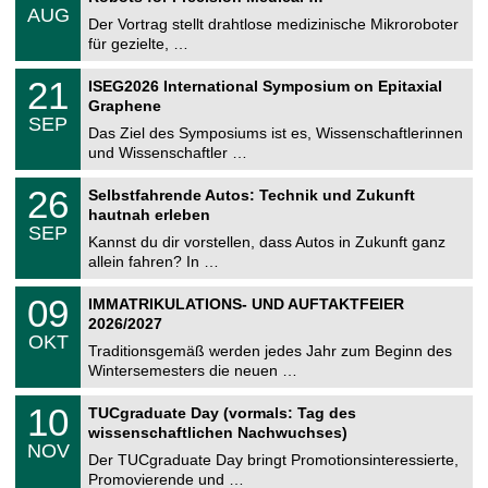
.
6
AUG
h
0
Der Vortrag stellt drahtlose medizinische Mikroroboter
e
8
für gezielte, …
m
.
n
2
T
i
2
21
ISEG2026 International Symposium on Epitaxial
0
U
t
1
2
Graphene
C
z
.
6
SEP
h
0
Das Ziel des Symposiums ist es, Wissenschaftlerinnen
e
9
und Wissenschaftler …
m
.
n
2
T
i
2
26
Selbstfahrende Autos: Technik und Zukunft
0
U
t
6
2
hautnah erleben
C
z
.
6
SEP
h
0
Kannst du dir vorstellen, dass Autos in Zukunft ganz
e
9
allein fahren? In …
m
.
n
2
T
i
0
09
IMMATRIKULATIONS- UND AUFTAKTFEIER
0
U
t
9
2
2026/2027
C
z
.
6
OKT
h
1
Traditionsgemäß werden jedes Jahr zum Beginn des
e
0
Wintersemesters die neuen …
m
.
n
2
Z
i
1
10
TUCgraduate Day (vormals: Tag des
0
e
t
0
2
wissenschaftlichen Nachwuchses)
n
z
.
6
NOV
t
1
Der TUCgraduate Day bringt Promotionsinteressierte,
r
1
Promovierende und …
u