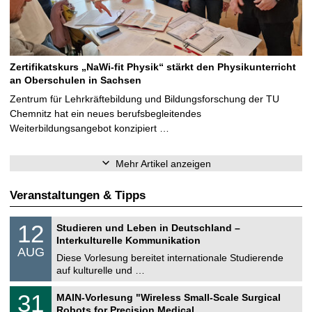
Zertifikatskurs „NaWi-fit Physik“ stärkt den Physikunterricht
an Oberschulen in Sachsen
Zentrum für Lehrkräftebildung und Bildungsforschung der TU
Chemnitz hat ein neues berufsbegleitendes
Weiterbildungsangebot konzipiert …
Mehr Artikel anzeigen
Veranstaltungen & Tipps
S
1
12
Studieren und Leben in Deutschland –
o
2
Interkulturelle Kommunikation
n
.
AUG
s
0
Diese Vorlesung bereitet internationale Studierende
t
8
auf kulturelle und …
i
.
g
2
T
e
3
31
MAIN-Vorlesung "Wireless Small-Scale Surgical
0
U
1
2
Robots for Precision Medical …
C