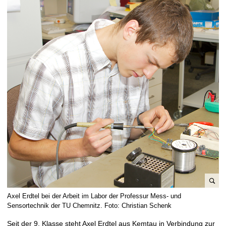
t
B
Axel Erdtel bei der Arbeit im Labor der Professur Mess- und
i
Sensortechnik der TU Chemnitz. Foto: Christian Schenk
l
Seit der 9. Klasse steht Axel Erdtel aus Kemtau in Verbindung zur
d