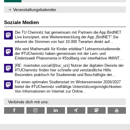
.
m
2
f
0
Veranstaltungskalender
ü
2
r
6
d
Soziale Medien
e
n
Die TU Chemnitz hat gemeinsam mit Partnern die App BirdNET
w
Live konzipiert, eine Weiterentwicklung der App „BirdNET“.Sie
i
erkennt die Stimmen von fast 10.000 Tierarten direkt auf…
s
s
Wie wird Mathematik für Kinder erlebbar? Lehramtsstudierende
e
der #TUChemnitz haben gemeinsam mit der Lern- und
n
Erlebniswelt Phänomenia in #Stollberg vier inter#aktive #MINT…
s
c
[RE: mastodon.social/@tuc_urz] Nutzer der digitalen Dienste der
h
#TUChemnitz finden hier schnelle und verständliche Hilfe.
a
Besonders praktisch für Studierende und Beschäftigte der…
f
t
Für einen optimalen Studienstart im Wintersemester 2026/2027
l
bietet die #TUChemnitz vielfältige Unterstützungsmöglichkeiten.
i
Von Informationen im Internet zur Online…
c
h
Verbinde dich mit uns:
e
n
N
a
c
h
w