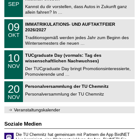
z
.
6
SEP
h
0
Kannst du dir vorstellen, dass Autos in Zukunft ganz
e
9
allein fahren? In …
m
.
n
2
T
i
0
09
IMMATRIKULATIONS- UND AUFTAKTFEIER
0
U
t
9
2
2026/2027
C
z
.
6
OKT
h
1
Traditionsgemäß werden jedes Jahr zum Beginn des
e
0
Wintersemesters die neuen …
m
.
n
2
Z
i
1
10
TUCgraduate Day (vormals: Tag des
0
e
t
0
2
wissenschaftlichen Nachwuchses)
n
z
.
6
NOV
t
1
Der TUCgraduate Day bringt Promotionsinteressierte,
r
1
Promovierende und …
u
.
m
2
T
f
2
20
Personalversammlung der TU Chemnitz
0
U
ü
0
2
C
r
Personalversammlung der TU Chemnitz
.
6
NOV
h
d
1
e
e
1
m
n
.
Veranstaltungskalender
n
w
2
i
i
0
t
s
2
Soziale Medien
z
s
6
e
Die TU Chemnitz hat gemeinsam mit Partnern die App BirdNET
n