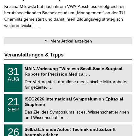
Kristina Milewski hat nach ihrem VWA-Abschluss erfolgreich ein
berufsbegleitendes Bachelorstudium „Management“ an der TU
Chemnitz gemeistert und damit ihren Bildungsweg strategisch
weiterentwickelt …
Mehr Artikel anzeigen
Veranstaltungen & Tipps
T
3
31
MAIN-Vorlesung "Wireless Small-Scale Surgical
U
1
Robots for Precision Medical …
C
.
AUG
h
0
Der Vortrag stellt drahtlose medizinische Mikroroboter
e
8
für gezielte, …
m
.
n
2
T
i
2
21
ISEG2026 International Symposium on Epitaxial
0
U
t
1
2
Graphene
C
z
.
6
SEP
h
0
Das Ziel des Symposiums ist es, Wissenschaftlerinnen
e
9
und Wissenschaftler …
m
.
n
2
T
i
2
26
Selbstfahrende Autos: Technik und Zukunft
0
U
t
6
2
hautnah erleben
C