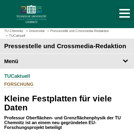
S
S
t
p
a
r
r
i
t
n
TU Chemnitz
Universität
Pressestelle und Crossmedia-Redaktion
s
TUCaktuell
g
e
e
Pressestelle und Crossmedia-Redaktion
i
z
t
u
Menü
e
m
a
H
u
TUCaktuell
a
f
u
FORSCHUNG
r
p
u
Kleine Festplatten für viele
t
f
i
Daten
e
n
n
h
Professur Oberflächen- und Grenzflächenphysik der TU
Chemnitz ist an einem neu gegründeten EU-
a
Forschungsprojekt beteiligt
l