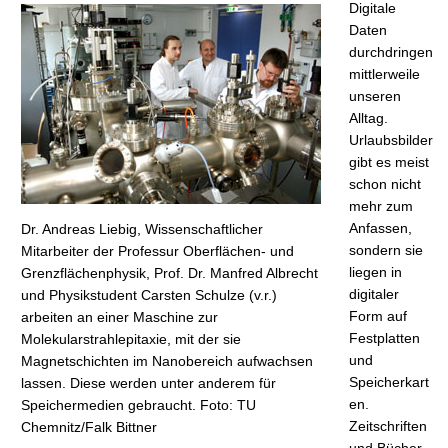
t
Digitale
Daten
durchdringen
mittlerweile
unseren
Alltag.
Urlaubsbilder
gibt es meist
schon nicht
mehr zum
Anfassen,
Dr. Andreas Liebig, Wissenschaftlicher
sondern sie
Mitarbeiter der Professur Oberflächen- und
liegen in
Grenzflächenphysik, Prof. Dr. Manfred Albrecht
digitaler
und Physikstudent Carsten Schulze (v.r.)
Form auf
arbeiten an einer Maschine zur
Festplatten
Molekularstrahlepitaxie, mit der sie
und
Magnetschichten im Nanobereich aufwachsen
Speicherkart
lassen. Diese werden unter anderem für
en.
Speichermedien gebraucht. Foto: TU
Zeitschriften
Chemnitz/Falk Bittner
und Bücher