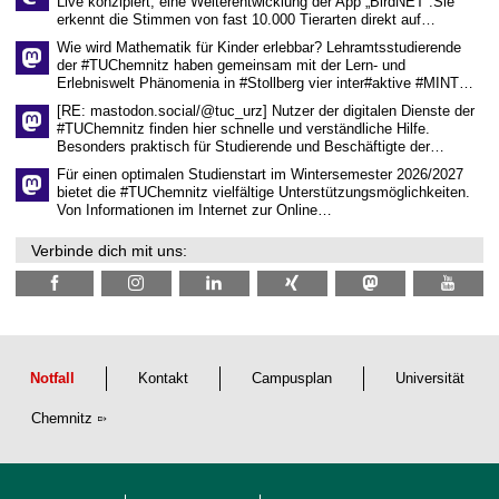
Live konzipiert, eine Weiterentwicklung der App „BirdNET“.Sie
s
erkennt die Stimmen von fast 10.000 Tierarten direkt auf…
c
h
Wie wird Mathematik für Kinder erlebbar? Lehramtsstudierende
a
der #TUChemnitz haben gemeinsam mit der Lern- und
f
Erlebniswelt Phänomenia in #Stollberg vier inter#aktive #MINT…
t
l
[RE: mastodon.social/@tuc_urz] Nutzer der digitalen Dienste der
i
#TUChemnitz finden hier schnelle und verständliche Hilfe.
c
Besonders praktisch für Studierende und Beschäftigte der…
h
e
Für einen optimalen Studienstart im Wintersemester 2026/2027
n
bietet die #TUChemnitz vielfältige Unterstützungsmöglichkeiten.
N
Von Informationen im Internet zur Online…
a
c
Verbinde dich mit uns:
h
w
u
c
h
s
Notfall
Kontakt
Campusplan
Universität
Chemnitz