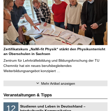
Zertifikatskurs „NaWi-fit Physik“ stärkt den Physikunterricht
an Oberschulen in Sachsen
Zentrum für Lehrkräftebildung und Bildungsforschung der TU
Chemnitz hat ein neues berufsbegleitendes
Weiterbildungsangebot konzipiert …
Mehr Artikel anzeigen
Veranstaltungen & Tipps
S
1
12
Studieren und Leben in Deutschland –
o
2
Interkulturelle Kommunikation