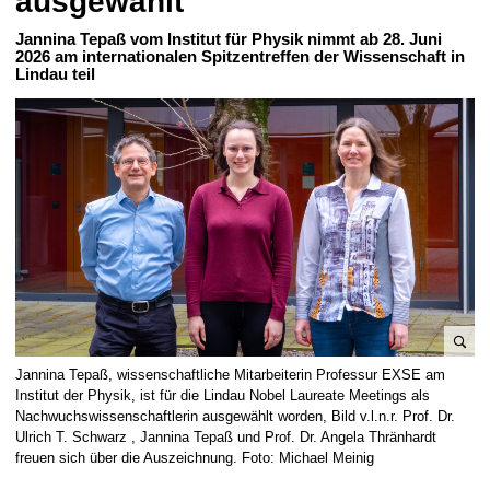
ausgewählt
t
Jannina Tepaß vom Institut für Physik nimmt ab 28. Juni
2026 am internationalen Spitzentreffen der Wissenschaft in
Lindau teil
B
Jannina Tepaß, wissenschaftliche Mitarbeiterin Professur EXSE am
i
Institut der Physik, ist für die Lindau Nobel Laureate Meetings als
l
Nachwuchswissenschaftlerin ausgewählt worden, Bild v.l.n.r. Prof. Dr.
Ulrich T. Schwarz , Jannina Tepaß und Prof. Dr. Angela Thränhardt
d
freuen sich über die Auszeichnung. Foto: Michael Meinig
v
e