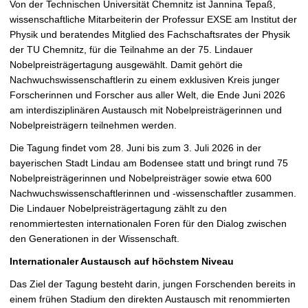
Von der Technischen Universität Chemnitz ist
Jannina Tepaß,
r
wissenschaftliche Mitarbeiterin der Professur EXSE am Institut der
g
Physik
und beratendes Mitglied des Fachschaftsrates der Physik
r
der TU Chemnitz, für die Teilnahme an der 75. Lindauer
ö
Nobelpreisträgertagung ausgewählt. Damit gehört die
ß
Nachwuchswissenschaftlerin zu einem exklusiven Kreis junger
e
Forscherinnen und Forscher aus aller Welt, die Ende Juni 2026
r
am interdisziplinären Austausch mit Nobelpreisträgerinnen und
n
Nobelpreisträgern teilnehmen werden.
Die Tagung findet vom 28. Juni bis zum 3. Juli 2026 in der
bayerischen Stadt Lindau am Bodensee statt und bringt rund 75
Nobelpreisträgerinnen und Nobelpreisträger sowie etwa 600
Nachwuchswissenschaftlerinnen und -wissenschaftler zusammen.
Die Lindauer Nobelpreisträgertagung zählt zu den
renommiertesten internationalen Foren für den Dialog zwischen
den Generationen in der Wissenschaft.
Internationaler Austausch auf höchstem Niveau
Das Ziel der Tagung besteht darin, jungen Forschenden bereits in
einem frühen Stadium den direkten Austausch mit renommierten