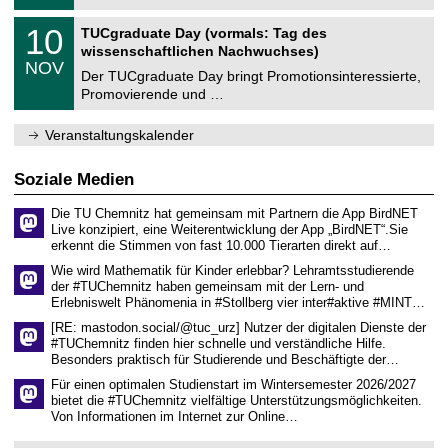
.
n
2
Z
i
1
10
TUCgraduate Day (vormals: Tag des
0
e
t
0
2
wissenschaftlichen Nachwuchses)
n
z
.
6
NOV
t
1
Der TUCgraduate Day bringt Promotionsinteressierte,
r
1
Promovierende und …
u
.
m
2
f
0
Veranstaltungskalender
ü
2
r
6
d
Soziale Medien
e
n
Die TU Chemnitz hat gemeinsam mit Partnern die App BirdNET
w
Live konzipiert, eine Weiterentwicklung der App „BirdNET“.Sie
i
erkennt die Stimmen von fast 10.000 Tierarten direkt auf…
s
s
Wie wird Mathematik für Kinder erlebbar? Lehramtsstudierende
e
der #TUChemnitz haben gemeinsam mit der Lern- und
n
Erlebniswelt Phänomenia in #Stollberg vier inter#aktive #MINT…
s
c
[RE: mastodon.social/@tuc_urz] Nutzer der digitalen Dienste der
h
#TUChemnitz finden hier schnelle und verständliche Hilfe.
a
Besonders praktisch für Studierende und Beschäftigte der…
f
t
Für einen optimalen Studienstart im Wintersemester 2026/2027
l
bietet die #TUChemnitz vielfältige Unterstützungsmöglichkeiten.
i
Von Informationen im Internet zur Online…
c
h