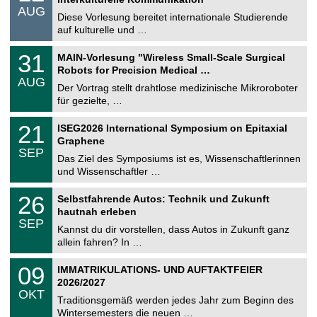
n
.
AUG
s
0
Diese Vorlesung bereitet internationale Studierende
t
8
auf kulturelle und …
i
.
g
2
T
e
3
31
MAIN-Vorlesung "Wireless Small-Scale Surgical
0
U
1
2
Robots for Precision Medical …
C
.
6
AUG
h
0
Der Vortrag stellt drahtlose medizinische Mikroroboter
e
8
für gezielte, …
m
.
n
2
T
i
2
21
ISEG2026 International Symposium on Epitaxial
0
U
t
1
2
Graphene
C
z
.
6
SEP
h
0
Das Ziel des Symposiums ist es, Wissenschaftlerinnen
e
9
und Wissenschaftler …
m
.
n
2
T
i
2
26
Selbstfahrende Autos: Technik und Zukunft
0
U
t
6
2
hautnah erleben
C
z
.
6
SEP
h
0
Kannst du dir vorstellen, dass Autos in Zukunft ganz
e
9
allein fahren? In …
m
.
n
2
T
i
0
09
IMMATRIKULATIONS- UND AUFTAKTFEIER
0
U
t
9
2
2026/2027
C
z
.
6
OKT
h
1
Traditionsgemäß werden jedes Jahr zum Beginn des
e
0
Wintersemesters die neuen …
m