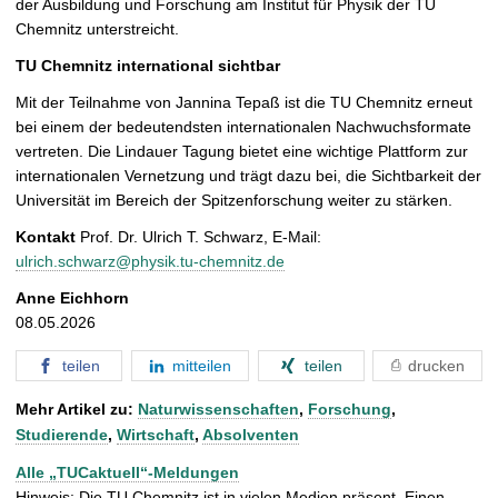
der Ausbildung und Forschung am Institut für Physik der TU
Chemnitz unterstreicht.
TU Chemnitz international sichtbar
Mit der Teilnahme von Jannina Tepaß ist die TU Chemnitz erneut
bei einem der bedeutendsten internationalen Nachwuchsformate
vertreten. Die Lindauer Tagung bietet eine wichtige Plattform zur
internationalen Vernetzung und trägt dazu bei, die Sichtbarkeit der
Universität im Bereich der Spitzenforschung weiter zu stärken.
Kontakt
Prof. Dr. Ulrich T. Schwarz
, E-Mail:
ulrich.schwarz@physik.tu-chemnitz.de
Anne Eichhorn
08.05.2026
teilen
mitteilen
teilen
drucken
Mehr Artikel zu:
Naturwissenschaften
,
Forschung
,
Studierende
,
Wirtschaft
,
Absolventen
Alle „TUCaktuell“-Meldungen
Hinweis: Die TU Chemnitz ist in vielen Medien präsent. Einen